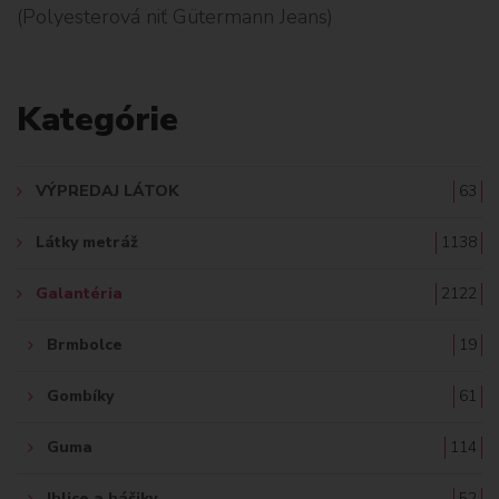
(Polyesterová niť Gütermann Jeans)
L
A
Kategórie
D
A
VÝPREDAJ LÁTOK
63
Ť
Látky metráž
1138
:
Galantéria
2122
Brmbolce
19
Gombíky
61
Guma
114
Ihlice a háčiky
52