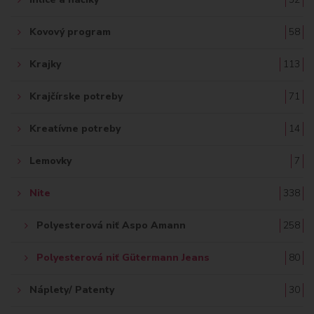
Kovový program
58
Krajky
113
Krajčírske potreby
71
Kreatívne potreby
14
Lemovky
7
Nite
338
Polyesterová niť Aspo Amann
258
Polyesterová niť Gütermann Jeans
80
Náplety/ Patenty
30