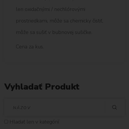
len oxidačnými / nechlórovými
prostriedkami, môže sa chemicky čistiť,
môže sa sušiť v bubnovej sušičke.
Cena za kus.
Vyhladať Produkt
V
Y
Hladať len v kategórií
H