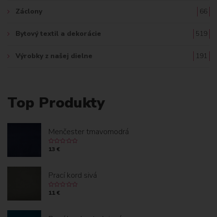
Záclony
66
Bytový textil a dekorácie
519
Výrobky z našej dielne
191
Top Produkty
Menčester tmavomodrá
13 €
Prací kord sivá
11 €