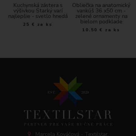
Kuchynská zástera s
Obliečka na anatomický
výšivkou Starký varí
vankúš 36 x50 cm -
dá
najlepšie - svetlo hnedá
zelené ornamenty na
bielom podklade
25
€
za ks
10.50
€
za ks
Marcela Kováčová - Textilstar,