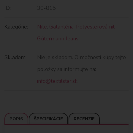
ID:
30-815
Kategórie:
Nite
,
Galantéria
,
Polyesterová niť
Gütermann Jeans
Skladom:
Nie je skladom. O možnosti kúpy tejto
položky sa informujte na:
info@textilstar.sk
POPIS
ŠPECIFIKÁCIE
RECENZIE