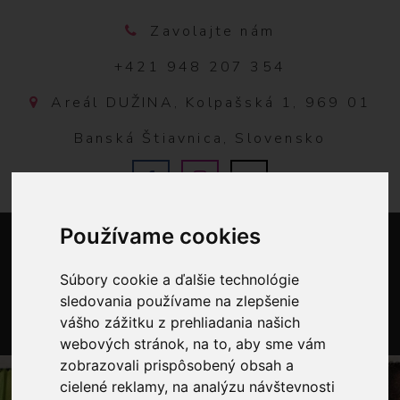
Zavolajte nám
+421 948 207 354
Areál DUŽINA, Kolpašská 1, 969 01
Banská Štiavnica, Slovensko
Používame cookies
Súbory cookie a ďalšie technológie
sledovania používame na zlepšenie
vášho zážitku z prehliadania našich
webových stránok, na to, aby sme vám
0
zobrazovali prispôsobený obsah a
cielené reklamy, na analýzu návštevnosti