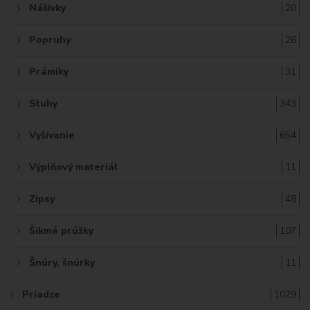
Nášivky
20
Popruhy
26
Prámiky
31
Stuhy
343
Vyšívanie
654
Výplňový materiál
11
Zipsy
48
Šikmé prúžky
107
Šnúry, šnúrky
11
Priadze
1029