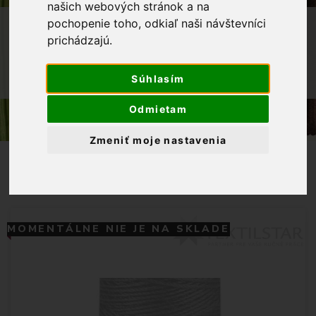
našich webových stránok a na
OBCHOD
GALANTÉRIA
NITE
pochopenie toho, odkiaľ naši návštevníci
prichádzajú.
POLYESTEROVÁ NIŤ GÜTERMANN JEANS
POLYESTEROVÁ NIŤ GUTERMAN JEANS
Súhlasím
30M 815 HNEDÁ
Odmietam
Zmeniť moje nastavenia
MOMENTÁLNE NIE JE NA SKLADE