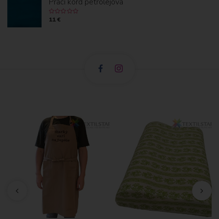
Prací kord petrolejová
11 €