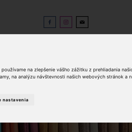
V
OBCHOD
SLUŽBY
KO
a používame na zlepšenie vášho zážitku z prehliadania naš
lamy, na analýzu návštevnosti našich webových stránok a n
e nastavenia
TÉRIA
POLYESTEROVÁ NIŤ GUTERMAN J