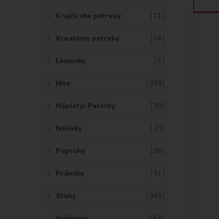
Krajčírske potreby
71
Kreatívne potreby
14
Lemovky
7
Nite
338
Náplety/ Patenty
30
Nášivky
20
Popruhy
26
Prámiky
31
Stuhy
343
Vyšívanie
654