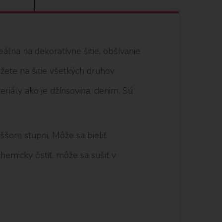
álna na dekoratívne šitie, obšívanie
žete na šitie všetkých druhov
riály ako je džínsovina, denim. Sú
ššom stupni, Môže sa bieliť
emicky čistiť, môže sa sušiť v