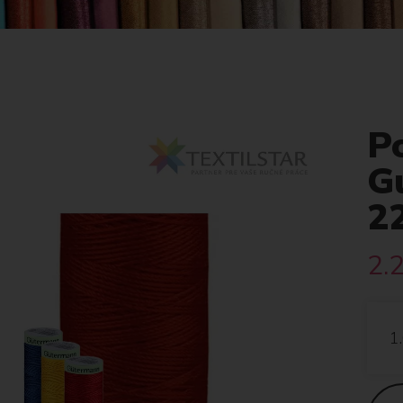
Po
G
2
2.