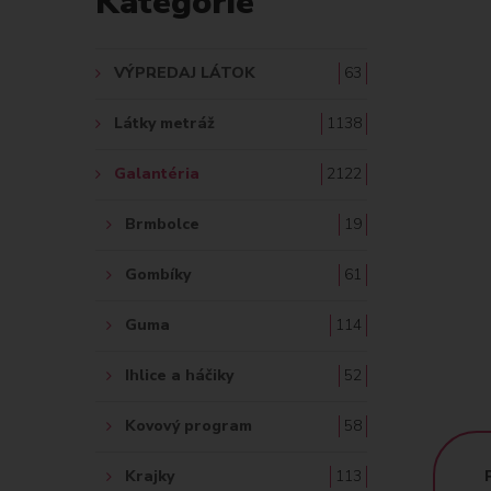
Kategórie
A
Ť
VÝPREDAJ LÁTOK
63
:
Látky metráž
1138
Galantéria
2122
Brmbolce
19
Gombíky
61
Guma
114
Ihlice a háčiky
52
Kovový program
58
Krajky
113