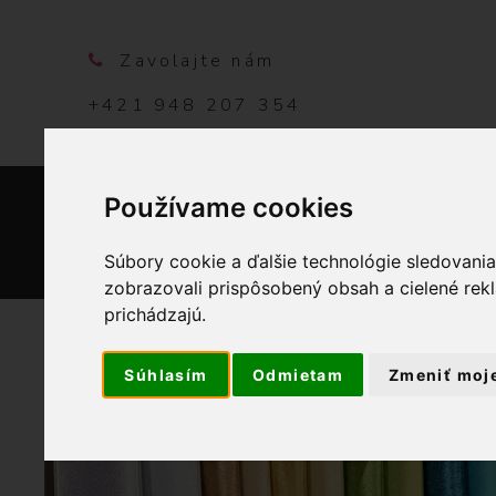
Zavolajte nám
+421 948 207 354
Používame cookies
DOMO
Súbory cookie a ďalšie technológie sledovani
zobrazovali prispôsobený obsah a cielené rek
prichádzajú.
Súhlasím
Odmietam
Zmeniť moj
OBCHOD
GALAN