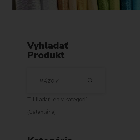
Vyhladať
Produkt
V
Y
H
Hladať len v kategórií
L
(Galantéria)
A
D