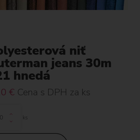
lyesterová niť
uterman jeans 30m
21 hnedá
20
€
Cena s DPH za ks
ks