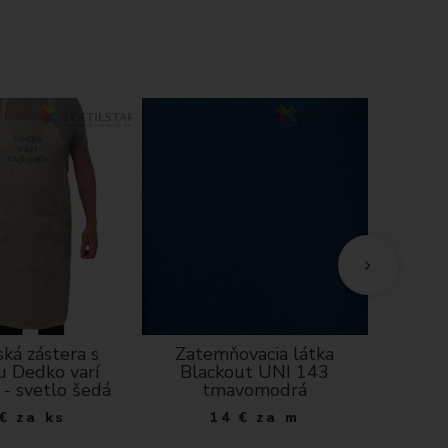
ká zástera s
Zatemňovacia látka
Oblie
u Dedko varí
Blackout UNI 143
vankúš 
 - svetlo šedá
tmavomodrá
orna
€
za ks
14
€
za m
1