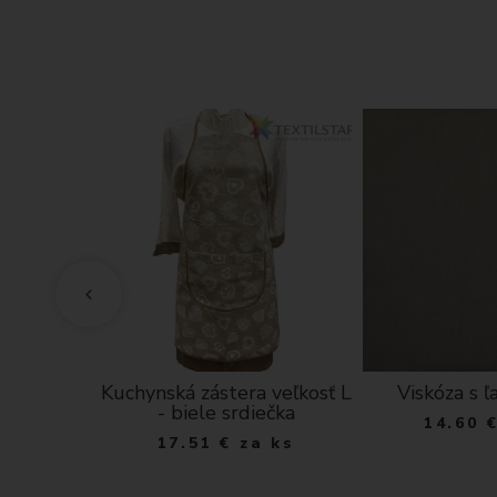
tera s
Kuchynská zástera veľkosť L
Viskóza s ľ
o varí
- biele srdiečka
14.60
lo hnedá
17.51
€
za ks
ks