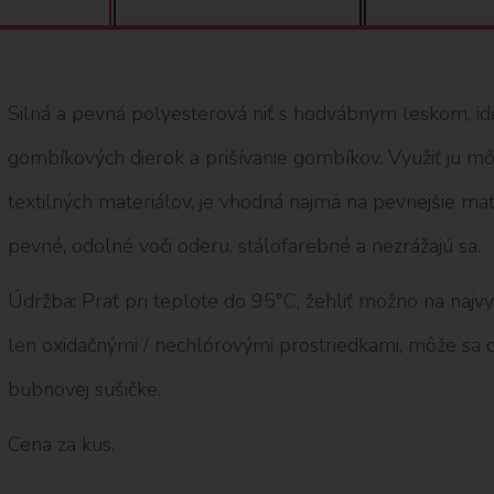
Silná a pevná polyesterová niť s hodvábnym leskom, ide
gombíkových dierok a prišívanie gombíkov. Využiť ju mô
textilných materiálov, je vhodná najmä na pevnejšie mate
pevné, odolné voči oderu, stálofarebné a nezrážajú sa.
Údržba: Prať pri teplote do 95°C, žehliť možno na najvy
len oxidačnými / nechlórovými prostriedkami, môže sa ch
bubnovej sušičke.
Cena za kus.