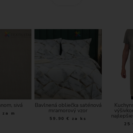
anom, sivá
Bavlnená obliečka saténová
Kuchyns
mramorový vzor
výšivko
€
za m
najlepšie
59.90
€
za ks
25