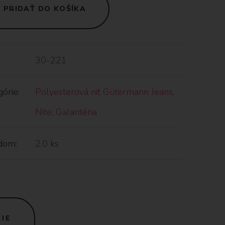
PRIDAŤ DO KOŠÍKA
30-221
órie:
Polyesterová niť Gütermann Jeans
,
Nite
,
Galantéria
dom:
2.0 ks
IE