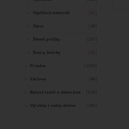
Výplňový materiál
11
Zipsy
48
Šikmé prúžky
107
Šnúry, šnúrky
11
Priadze
1029
Záclony
66
Bytový textil a dekorácie
519
Výrobky z našej dielne
191