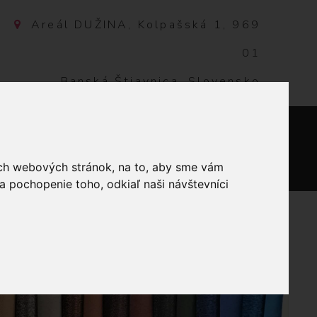
Areál DUŽINA, Kolpašská 1, 969
01
Banská Štiavnica, Slovensko
NTAKT
0
ich webových stránok, na to, aby sme vám
a pochopenie toho, odkiaľ naši návštevníci
EANS 30M 221 HNEDÁ