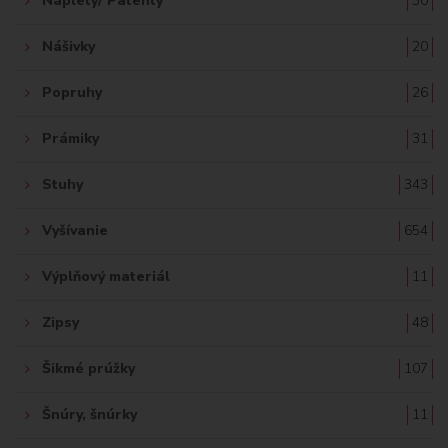
Náplety/ Patenty
30
Nášivky
20
Popruhy
26
Prámiky
31
Stuhy
343
Vyšívanie
654
Výplňový materiál
11
Zipsy
48
Šikmé prúžky
107
Šnúry, šnúrky
11