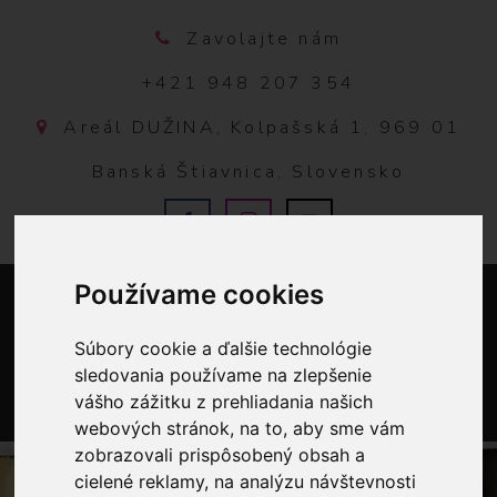
Zavolajte nám
+421 948 207 354
Areál DUŽINA, Kolpašská 1, 969 01
Banská Štiavnica, Slovensko
Používame cookies
Súbory cookie a ďalšie technológie
sledovania používame na zlepšenie
vášho zážitku z prehliadania našich
webových stránok, na to, aby sme vám
0
zobrazovali prispôsobený obsah a
cielené reklamy, na analýzu návštevnosti