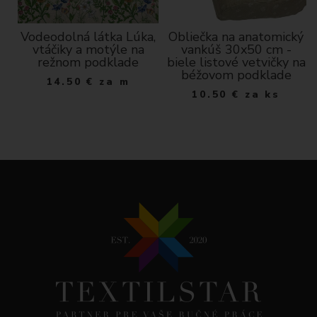
Vodeodolná látka Lúka,
Obliečka na anatomický
vtáčiky a motýle na
vankúš 30x50 cm -
á
režnom podklade
biele listové vetvičky na
béžovom podklade
14.50
€
za m
10.50
€
za ks