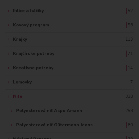
Ihlice a háčiky
52
Kovový program
58
Krajky
113
Krajčírske potreby
71
Kreatívne potreby
14
Lemovky
7
Nite
338
Polyesterová niť Aspo Amann
258
Polyesterová niť Gütermann Jeans
80