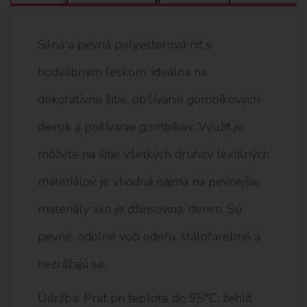
Silná a pevná polyesterová niť s
hodvábnym leskom, ideálna na
dekoratívne šitie, obšívanie gombíkových
dierok a prišívanie gombíkov. Využiť ju
môžete na šitie všetkých druhov textilných
materiálov, je vhodná najmä na pevnejšie
materiály ako je džínsovina, denim. Sú
pevné, odolné voči oderu, stálofarebné a
nezrážajú sa.
Údržba: Prať pri teplote do 95°C, žehliť