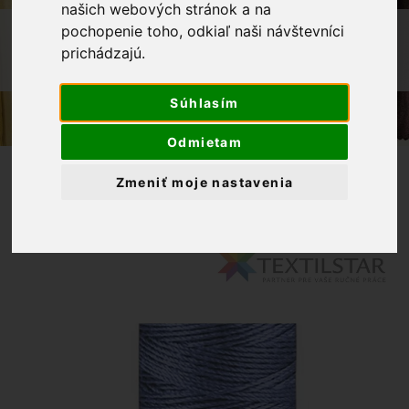
našich webových stránok a na
OBCHOD
GALANTÉRIA
NITE
pochopenie toho, odkiaľ naši návštevníci
prichádzajú.
POLYESTEROVÁ NIŤ GUTERMAN JEANS
30M 143 MODRÁ
Súhlasím
Odmietam
Zmeniť moje nastavenia