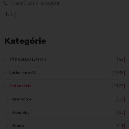
Hladať len v kategórií
H
(Nite)
L
A
Kategórie
D
A
VÝPREDAJ LÁTOK
63
Ť
Látky metráž
1138
:
Galantéria
2122
Brmbolce
19
Gombíky
61
Guma
114