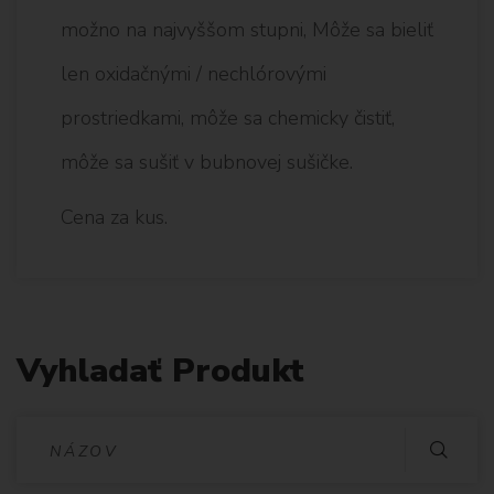
možno na najvyššom stupni, Môže sa bieliť
len oxidačnými / nechlórovými
prostriedkami, môže sa chemicky čistiť,
môže sa sušiť v bubnovej sušičke.
Cena za kus.
Vyhladať Produkt
V
Y