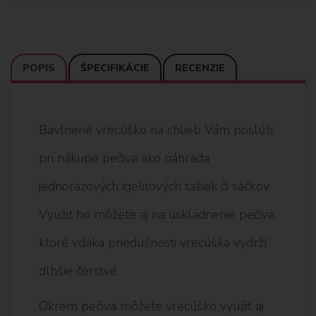
POPIS
ŠPECIFIKÁCIE
RECENZIE
Bavlnené vrecúško na chlieb Vám poslúži
pri nákupe pečiva ako náhrada
jednorazových igelitových tašiek či sáčkov.
Využiť ho môžete aj na uskladnenie pečiva,
ktoré vďaka priedušnosti vrecúška vydrží
dlhšie čerstvé.
Okrem pečiva môžete vrecúško využiť aj