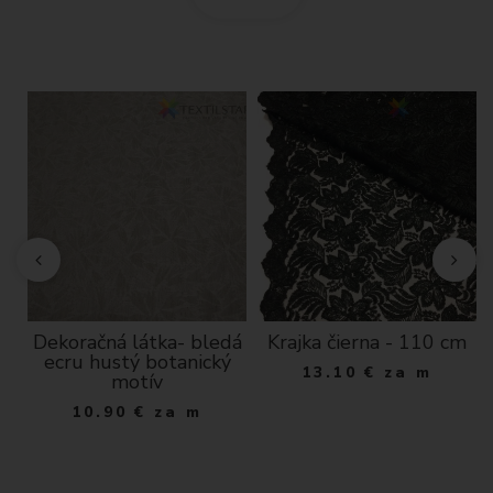
Dekoračná látka- bledá
Krajka čierna - 110 cm
á
ecru hustý botanický
13.10
€
za m
motív
10.90
€
za m