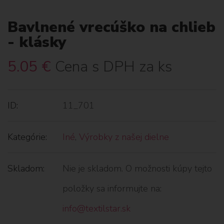
Bavlnené vrecúško na chlieb
- klásky
5.05
€
Cena s DPH za ks
ID:
11_701
Kategórie:
Iné
,
Výrobky z našej dielne
Skladom:
Nie je skladom. O možnosti kúpy tejto
položky sa informujte na:
info@textilstar.sk