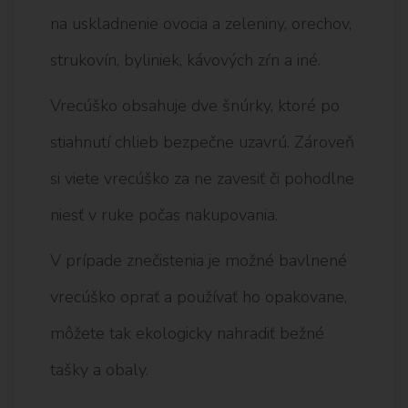
na uskladnenie ovocia a zeleniny, orechov,
strukovín, byliniek, kávových zŕn a iné.
Vrecúško obsahuje dve šnúrky, ktoré po
stiahnutí chlieb bezpečne uzavrú. Zároveň
si viete vrecúško za ne zavesiť či pohodlne
niesť v ruke počas nakupovania.
V prípade znečistenia je možné bavlnené
vrecúško oprať a používať ho opakovane,
môžete tak ekologicky nahradiť bežné
tašky a obaly.