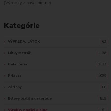
(Výrobky z našej dielne)
L
A
Kategórie
D
A
VÝPREDAJ LÁTOK
63
Ť
Látky metráž
1138
:
Galantéria
2122
Priadze
1029
Záclony
66
Bytový textil a dekorácie
519
Výrobky z našej dielne
191