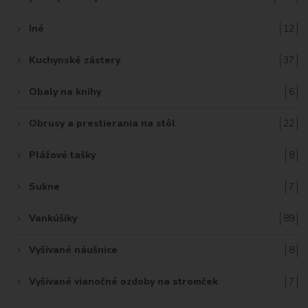
Iné
12
Kuchynské zástery
37
Obaly na knihy
6
Obrusy a prestierania na stôl
22
Plážové tašky
8
Sukne
7
Vankúšiky
89
Vyšívané náušnice
8
Vyšívané vianočné ozdoby na stromček
7