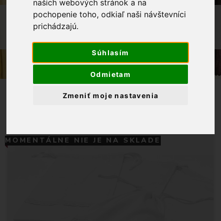
našich webových stránok a na
pochopenie toho, odkiaľ naši návštevníci
OBCHOD
VÝROBKY Z NAŠEJ DIELNE
prichádzajú.
BAVLNENÉ VRECÚŠKO NA CHLIEB -
KLÁSKY
Súhlasím
Odmietam
Zmeniť moje nastavenia
MOMENTÁLNE NIE JE NA SKLADE