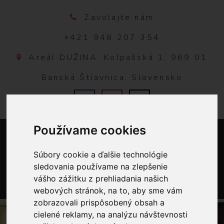
Zavolajte nám
+421 948 207 354
Areál DUŽINA, Kolpašská 1, 969 01
Banská Štiavnica, Slovensko
Používame cookies
Súbory cookie a ďalšie technológie
sledovania používame na zlepšenie
vášho zážitku z prehliadania našich
webových stránok, na to, aby sme vám
0
zobrazovali prispôsobený obsah a
cielené reklamy, na analýzu návštevnosti