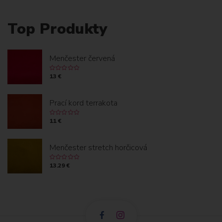
Top Produkty
Menčester červená
13 €
Prací kord terrakota
11 €
Menčester stretch horčicová
13.29 €