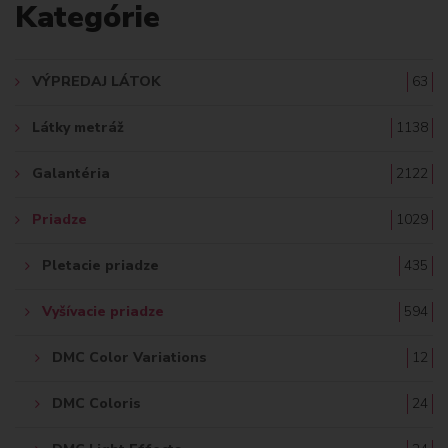
Kategórie
D
A
VÝPREDAJ LÁTOK
63
Ť
Látky metráž
1138
:
Galantéria
2122
Priadze
1029
Pletacie priadze
435
Vyšívacie priadze
594
DMC Color Variations
12
DMC Coloris
24