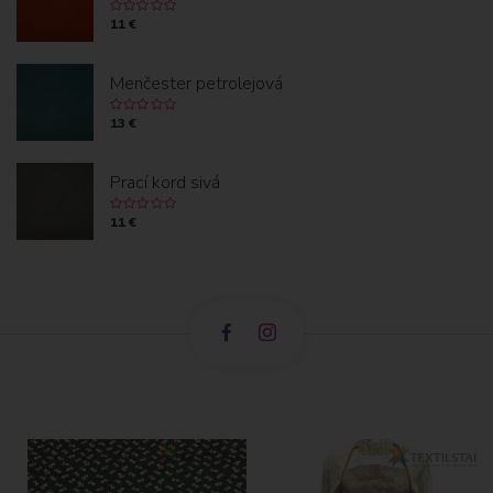
11 €
Menčester petrolejová
13 €
Prací kord sivá
11 €