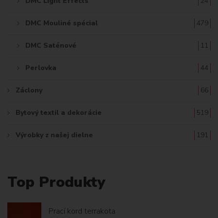
DMC Light Effects
24
DMC Mouliné spécial
479
DMC Saténové
11
Perlovka
44
Záclony
66
Bytový textil a dekorácie
519
Výrobky z našej dielne
191
Top Produkty
Prací kord terrakota