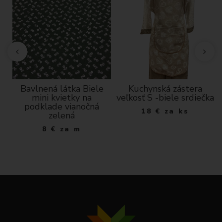
á
Bavlnená látka Biele
Kuchynská zástera
mini kvietky na
veľkosť S -biele srdiečka
podklade vianočná
18
€
za ks
zelená
8
€
za m