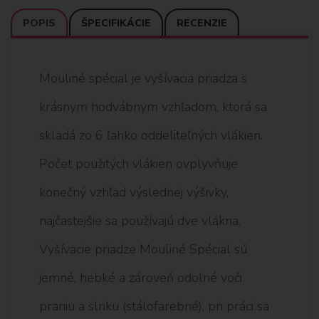
POPIS
ŠPECIFIKÁCIE
RECENZIE
Mouliné spécial je vyšívacia priadza s
krásnym hodvábnym vzhľadom, ktorá sa
skladá zo 6 ľahko oddeliteľných vlákien.
Počet použitých vlákien ovplyvňuje
konečný vzhľad výslednej výšivky,
najčastejšie sa používajú dve vlákna.
Vyšívacie priadze Mouliné Spécial sú
jemné, hebké a zároveň odolné voči
praniu a slnku (stálofarebné), pri práci sa