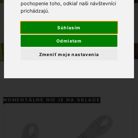
pochopenie toho, odkiaľ naši návštevníci
OBCHOD
PRIADZE
prichádzajú.
VYŠÍVACIE PRIADZE
Súhlasím
MULINKY NA VYŠÍVANIE DMC 07 -
HNEDÁ
Odmietam
Zmeniť moje nastavenia
MOMENTÁLNE NIE JE NA SKLADE