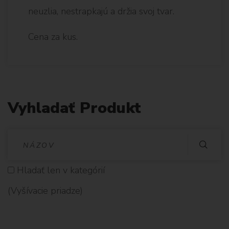
neuzlia, nestrapkajú a držia svoj tvar.
Cena za kus.
Vyhladať Produkt
V
Y
Hladať len v kategórií
H
(Vyšívacie priadze)
L
A