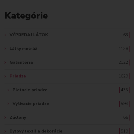
A
Kategórie
D
A
VÝPREDAJ LÁTOK
63
Ť
Látky metráž
1138
:
Galantéria
2122
Priadze
1029
Pletacie priadze
435
Vyšívacie priadze
594
Záclony
66
Bytový textil a dekorácie
519