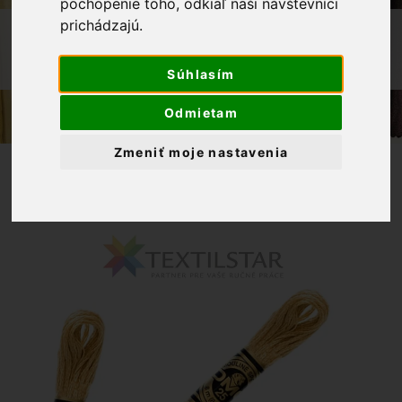
pochopenie toho, odkiaľ naši návštevníci
prichádzajú.
OBCHOD
PRIADZE
MULINKY NA VYŠÍVANIE DMC 422 -
HNEDÁ
Súhlasím
Odmietam
Zmeniť moje nastavenia