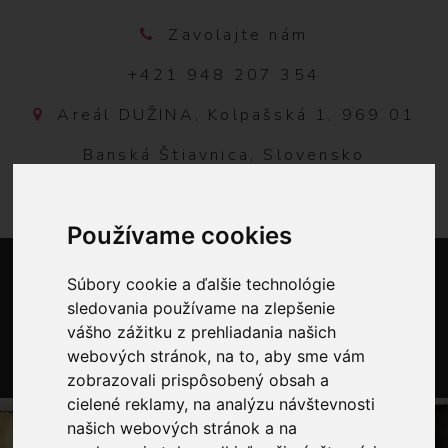
Zavolajte nám
+421 948 207 354
Areál DUŽINA, Kolpašská 1, 969 01
Banská Štiavnica, Slovensko
Používame cookies
Súbory cookie a ďalšie technológie
sledovania používame na zlepšenie
vášho zážitku z prehliadania našich
webových stránok, na to, aby sme vám
zobrazovali prispôsobený obsah a
0
cielené reklamy, na analýzu návštevnosti
našich webových stránok a na