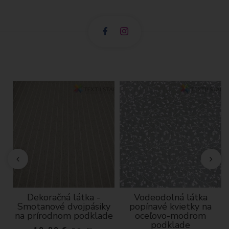
a
Dekoračná látka -
Vodeodolná látka
Smotanové dvojpásiky
popínavé kvietky na
na prírodnom podklade
oceľovo-modrom
podklade