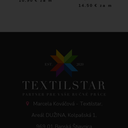
10.90
€
za m
14.50
€
za m
Marcela Kováčová - Textilstar,
Areál DUŽINA, Kolpašská 1,
969 01 Banská Štiavnica