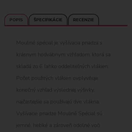
POPIS
ŠPECIFIKÁCIE
RECENZIE
Mouliné spécial je vyšívacia priadza s
krásnym hodvábnym vzhľadom, ktorá sa
skladá zo 6 ľahko oddeliteľných vlákien.
Počet použitých vlákien ovplyvňuje
konečný vzhľad výslednej výšivky,
najčastejšie sa používajú dve vlákna.
Vyšívacie priadze Mouliné Spécial sú
jemné, hebké a zároveň odolné voči