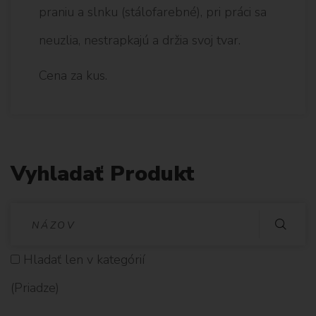
praniu a slnku (stálofarebné), pri práci sa
neuzlia, nestrapkajú a držia svoj tvar.
Cena za kus.
Vyhladať Produkt
V
Y
Hladať len v kategórií
H
(Priadze)
L