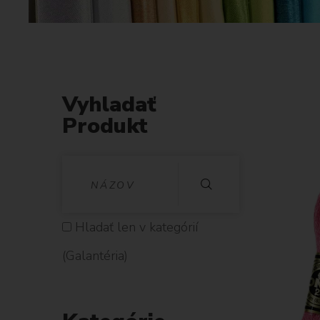
Vyhladať
Produkt
V
Y
H
Hladať len v kategórií
L
(Galantéria)
A
D