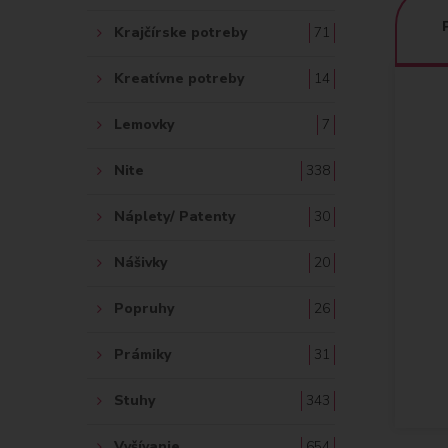
Krajčírske potreby
71
Kreatívne potreby
14
Lemovky
7
Nite
338
Náplety/ Patenty
30
Nášivky
20
Popruhy
26
Prámiky
31
Stuhy
343
Vyšívanie
654