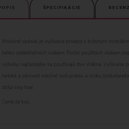
POPIS
ŠPECIFIKÁCIE
RECENZ
Mouliné spécial je vyšívacia priadza s krásnym hodváb
ľahko oddeliteľných vlákien. Počet použitých vlákien o
výšivky, najčastejšie sa používajú dve vlákna. Vyšívacie
hebké a zároveň odolné voči praniu a slnku (stálofarebné
držia svoj tvar.
Cena za kus.