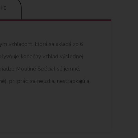
IE
nym vzhľadom, ktorá sa skladá zo 6
vplyvňuje konečný vzhľad výslednej
 priadze Mouliné Spécial sú jemné,
), pri práci sa neuzlia, nestrapkajú a