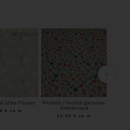
á látka Púpavy
Mušelín / dvojitá gázovina-
Krajka 
kvietkovaná
0
€
za m
1
13.30
€
za m