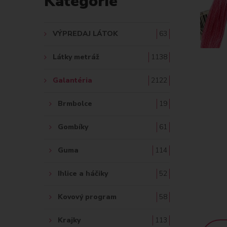
Kategórie
A
Ť
VÝPREDAJ LÁTOK
63
:
Látky metráž
1138
Galantéria
2122
Brmbolce
19
Gombíky
61
Guma
114
Ihlice a háčiky
52
Kovový program
58
Krajky
113