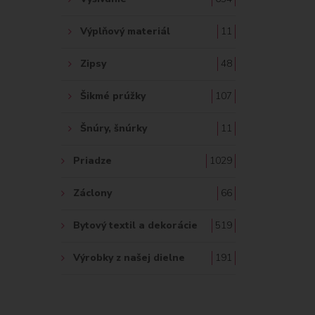
Výplňový materiál
11
Zipsy
48
Šikmé prúžky
107
Šnúry, šnúrky
11
Priadze
1029
Záclony
66
Bytový textil a dekorácie
519
Výrobky z našej dielne
191