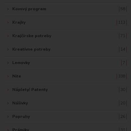
Kovový program
58
Krajky
113
Krajčírske potreby
71
Kreatívne potreby
14
Lemovky
7
Nite
338
Náplety/ Patenty
30
Nášivky
20
Popruhy
26
Prámiky
31