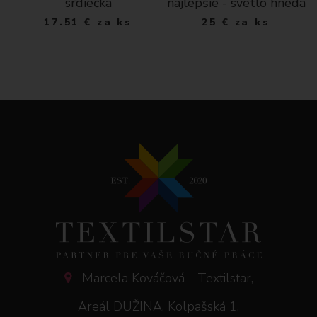
srdiečka
najlepšie - svetlo hnedá
17.51
€
za ks
25
€
za ks
Marcela Kováčová - Textilstar,
Areál DUŽINA, Kolpašská 1,