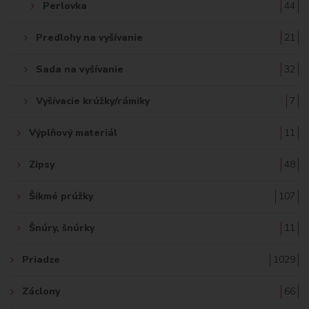
Perlovka
44
Predlohy na vyšívanie
21
Sada na vyšívanie
32
Vyšívacie krúžky/rámiky
7
Výplňový materiál
11
Zipsy
48
Šikmé prúžky
107
Šnúry, šnúrky
11
Priadze
1029
Záclony
66