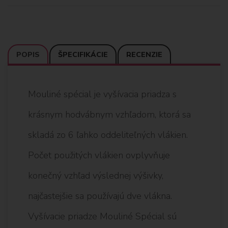
POPIS
ŠPECIFIKÁCIE
RECENZIE
Mouliné spécial je vyšívacia priadza s
krásnym hodvábnym vzhľadom, ktorá sa
skladá zo 6 ľahko oddeliteľných vlákien.
Počet použitých vlákien ovplyvňuje
konečný vzhľad výslednej výšivky,
najčastejšie sa používajú dve vlákna.
Vyšívacie priadze Mouliné Spécial sú