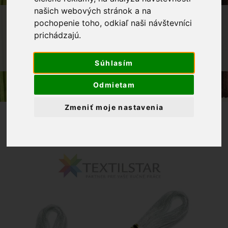
našich webových stránok a na
OBCHOD
GALANTÉRIA
VYŠÍVANIE
pochopenie toho, odkiaľ naši návštevníci
prichádzajú.
BAVLNKY NA VYŠÍVANIE
MULINKY
MULINKY NA VYŠÍVANIE DMC 3756 -
MODRÁ
Súhlasím
Odmietam
Zmeniť moje nastavenia