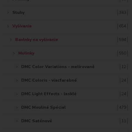
Stuhy
343
Vyšívanie
654
Bavlnky na vyšívanie
594
Mulinky
550
DMC Color Variations - melírované
12
DMC Coloris - viacfarebné
24
DMC Light Effects - lesklé
24
DMC Mouliné Spécial
479
DMC Saténové
11