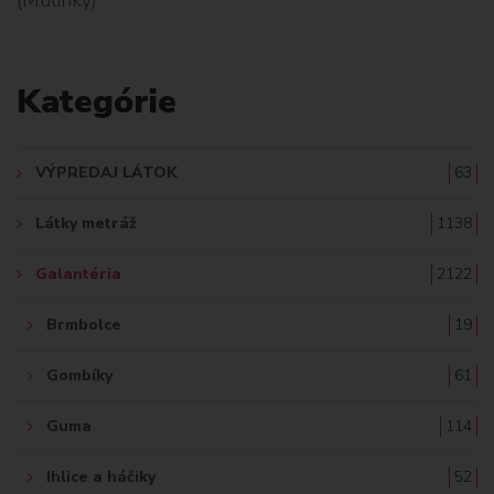
L
A
Kategórie
D
A
VÝPREDAJ LÁTOK
63
Ť
Látky metráž
1138
:
Galantéria
2122
Brmbolce
19
Gombíky
61
Guma
114
Ihlice a háčiky
52