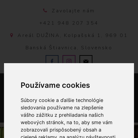
Zavolajte nám
+421 948 207 354
Areál DUŽINA, Kolpašská 1, 969 01
Banská Štiavnica, Slovensko
Používame cookies
Súbory cookie a ďalšie technológie
sledovania používame na zlepšenie
vášho zážitku z prehliadania našich
0
webových stránok, na to, aby sme vám
zobrazovali prispôsobený obsah a
cielené reklamy, na analýzu návštevnosti