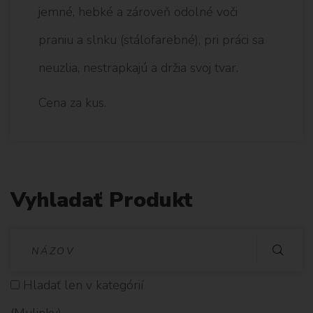
jemné, hebké a zároveň odolné voči
praniu a slnku (stálofarebné), pri práci sa
neuzlia, nestrapkajú a držia svoj tvar.
Cena za kus.
Vyhladať Produkt
V
Y
Hladať len v kategórií
H
(Mulinky)