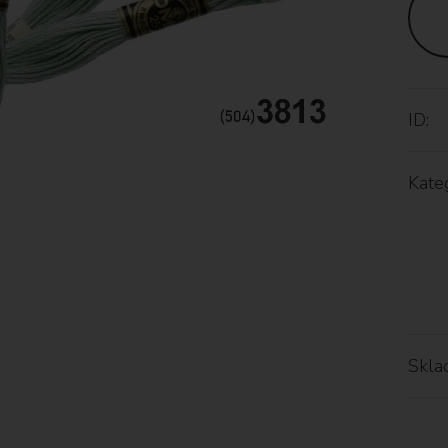
ID:
Kateg
Skla