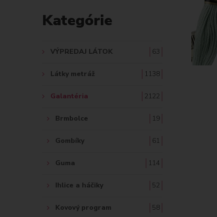
D
Kategórie
A
Ť
VÝPREDAJ LÁTOK
63
:
Látky metráž
1138
Galantéria
2122
Brmbolce
19
Gombíky
61
Guma
114
Ihlice a háčiky
52
Kovový program
58