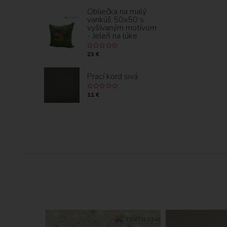
Obliečka na malý
vankúš 50x50 s
vyšívaným motívom
- Jeleň na lúke
23 €
Prací kord sivá
11 €