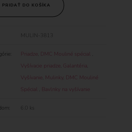
PRIDAŤ DO KOŠÍKA
MULIN-3813
órie:
Priadze
,
DMC Mouliné spécial
,
Vyšívacie priadze
,
Galantéria
,
Vyšívanie
,
Mulinky
,
DMC Mouliné
Spécial
,
Bavlnky na vyšívanie
dom:
6.0 ks