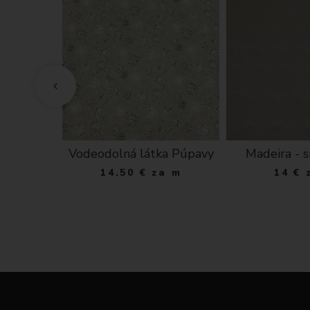
 látka
Vodeodolná látka Púpavy
Madeira - 
6 béžová
14.50
€
za m
14
€
 m