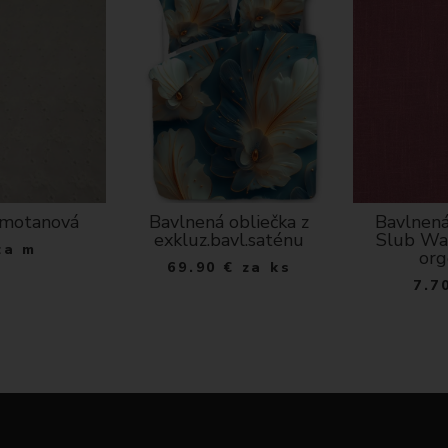
smotanová
Bavlnená obliečka z
Bavlnená
exkluz.bavl.saténu
Slub Wa
za m
org
69.90
€
za ks
7.7