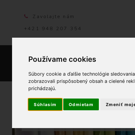
Zavolajte nám
+421 948 207 354
Používame cookies
DOMO
Súbory cookie a ďalšie technológie sledovani
zobrazovali prispôsobený obsah a cielené rek
prichádzajú.
Súhlasím
Odmietam
Zmeniť moj
OBCHOD