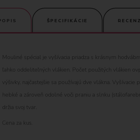
POPIS
ŠPECIFIKÁCIE
RECENZ
Mouliné spécial je vyšívacia priadza s krásnym hodváb
ľahko oddeliteľných vlákien. Počet použitých vlákien o
výšivky, najčastejšie sa používajú dve vlákna. Vyšívacie
hebké a zároveň odolné voči praniu a slnku (stálofarebné
držia svoj tvar.
Cena za kus.