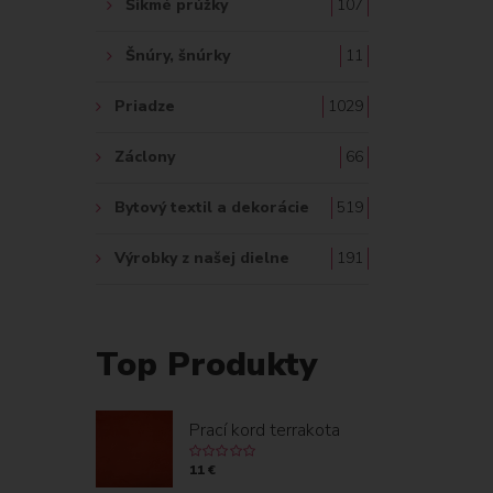
Šikmé prúžky
107
Šnúry, šnúrky
11
Priadze
1029
Záclony
66
Bytový textil a dekorácie
519
Výrobky z našej dielne
191
Top Produkty
Prací kord terrakota
11 €