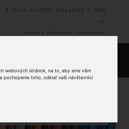
Areál DUŽINA, Kolpašská 1, 969
01
Banská Štiavnica, Slovensko
NTAKT
0
ich webových stránok, na to, aby sme vám
a pochopenie toho, odkiaľ naši návštevníci
NA VYŠÍVANIE
NÁ