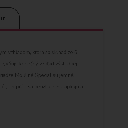
IE
nym vzhľadom, ktorá sa skladá zo 6
vplyvňuje konečný vzhľad výslednej
 priadze Mouliné Spécial sú jemné,
), pri práci sa neuzlia, nestrapkajú a