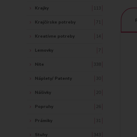
Krajky
113
Krajčírske potreby
71
Kreatívne potreby
14
Lemovky
7
Nite
338
Náplety/ Patenty
30
Nášivky
20
Popruhy
26
Prámiky
31
Stuhy
343