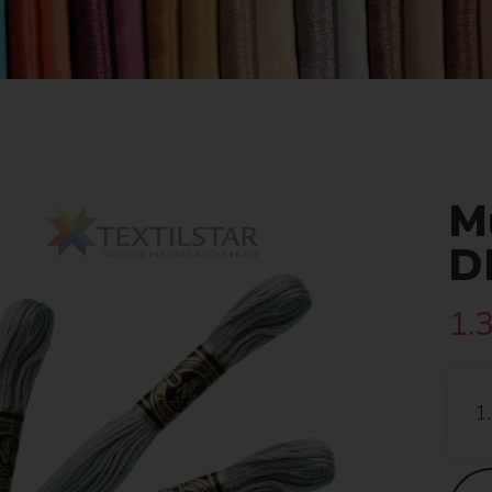
Mu
D
1.