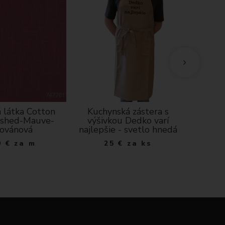
 látka Cotton
Kuchynská zástera s
Bavlnen
shed-Mauve-
výšivkou Dedko varí
mr
ovánová
najlepšie - svetlo hnedá
5
0
€
za m
25
€
za ks