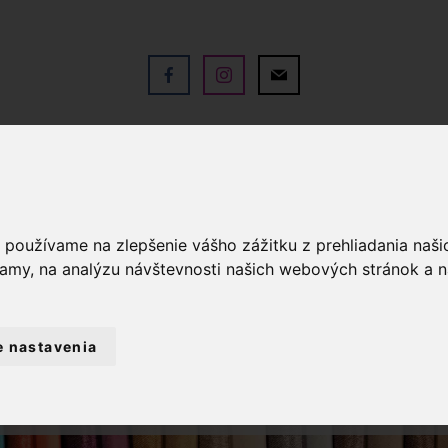
V
OBCHOD
SLUŽBY
KO
a používame na zlepšenie vášho zážitku z prehliadania naš
lamy, na analýzu návštevnosti našich webových stránok a n
e nastavenia
GALANTÉRIA
VYŠÍVANIE
BAVLNKY 
MULINKY NA VYŠÍVANIE DMC 3813 - ZELE