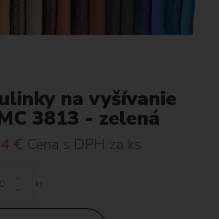
linky na vyšívanie
MC 3813 - zelená
34
€
Cena s DPH za ks
ks