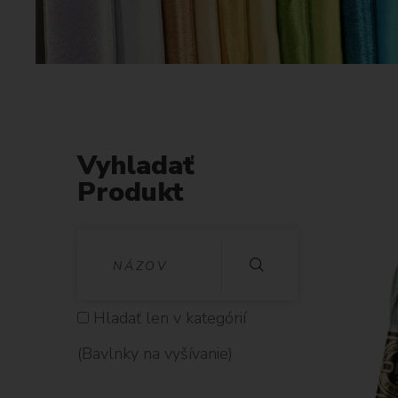
Vyhladať
Produkt
V
Y
H
Hladať len v kategórií
L
(Bavlnky na vyšívanie)
A