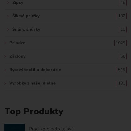
Zipsy
48
Šikmé prúžky
107
Šnúry, šnúrky
11
Priadze
1029
Záclony
66
Bytový textil a dekorácie
519
Výrobky z našej dielne
191
Top Produkty
Prací kord petrolejová