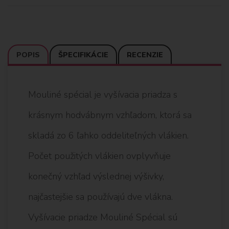
POPIS
ŠPECIFIKÁCIE
RECENZIE
Mouliné spécial je vyšívacia priadza s
krásnym hodvábnym vzhľadom, ktorá sa
skladá zo 6 ľahko oddeliteľných vlákien.
Počet použitých vlákien ovplyvňuje
konečný vzhľad výslednej výšivky,
najčastejšie sa používajú dve vlákna.
Vyšívacie priadze Mouliné Spécial sú