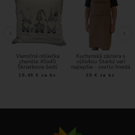
n
Vianočná obliečka
Kuchynská zástera s
-
chenille 45x45
výšivkou Starký varí
Škriatkovia šedý
najlepšie - svetlo hnedá
15.45
€
za ks
25
€
za ks