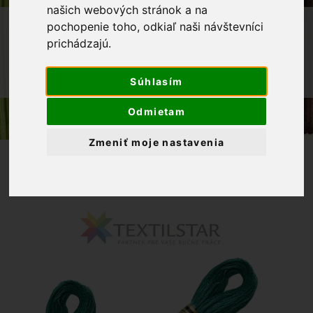
našich webových stránok a na
OBCHOD
GALANTÉRIA
VYŠÍVANIE
pochopenie toho, odkiaľ naši návštevníci
prichádzajú.
BAVLNKY NA VYŠÍVANIE
MULINKY NA VYŠÍVANIE DMC 3848 -
Súhlasím
ZELENÁ
Odmietam
Zmeniť moje nastavenia