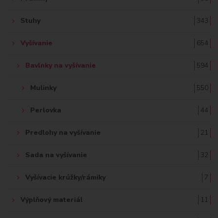
Stuhy
343
Vyšívanie
654
Bavlnky na vyšívanie
594
Mulinky
550
Perlovka
44
Predlohy na vyšívanie
21
Sada na vyšívanie
32
Vyšívacie krúžky/rámiky
7
Výplňový materiál
11