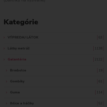
L
A
Kategórie
D
A
VÝPREDAJ LÁTOK
63
Ť
Látky metráž
1138
:
Galantéria
2122
Brmbolce
19
Gombíky
61
Guma
114
Ihlice a háčiky
52