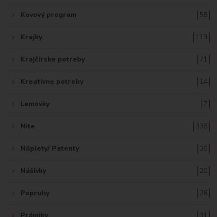
Kovový program
58
Krajky
113
Krajčírske potreby
71
Kreatívne potreby
14
Lemovky
7
Nite
338
Náplety/ Patenty
30
Nášivky
20
Popruhy
26
Prámiky
31