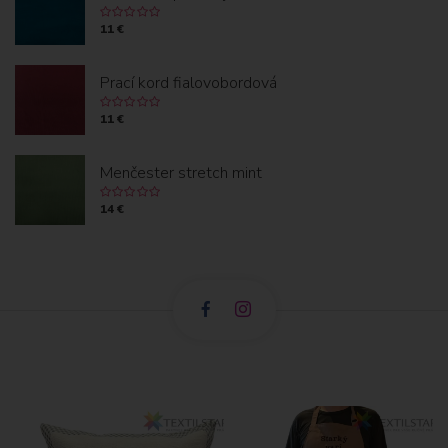
11 €
Prací kord fialovobordová
11 €
Menčester stretch mint
14 €