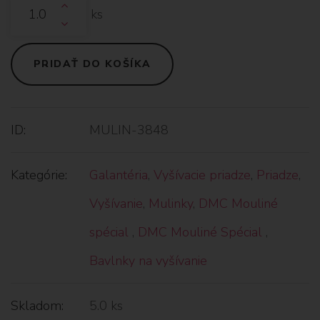
ks
PRIDAŤ DO KOŠÍKA
ID:
MULIN-3848
Kategórie:
Galantéria
,
Vyšívacie priadze
,
Priadze
,
Vyšívanie
,
Mulinky
,
DMC Mouliné
spécial
,
DMC Mouliné Spécial
,
Bavlnky na vyšívanie
Skladom:
5.0 ks