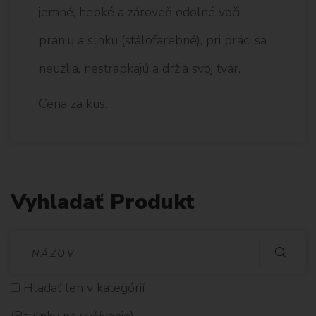
jemné, hebké a zároveň odolné voči
praniu a slnku (stálofarebné), pri práci sa
neuzlia, nestrapkajú a držia svoj tvar.
Cena za kus.
Vyhladať Produkt
V
Y
Hladať len v kategórií
H
(Bavlnky na vyšívanie)