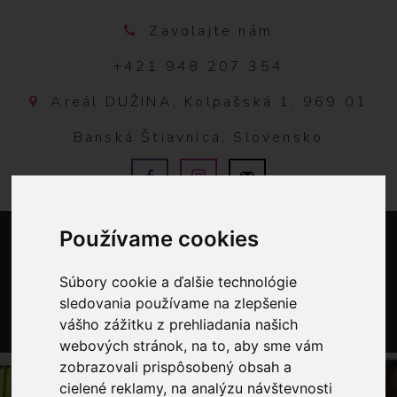
Zavolajte nám
+421 948 207 354
Areál DUŽINA, Kolpašská 1, 969 01
Banská Štiavnica, Slovensko
Používame cookies
Súbory cookie a ďalšie technológie
sledovania používame na zlepšenie
vášho zážitku z prehliadania našich
0
webových stránok, na to, aby sme vám
zobrazovali prispôsobený obsah a
cielené reklamy, na analýzu návštevnosti