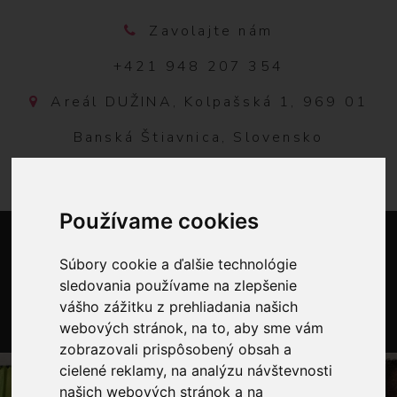
Zavolajte nám
+421 948 207 354
Areál DUŽINA, Kolpašská 1, 969 01
Banská Štiavnica, Slovensko
Používame cookies
Súbory cookie a ďalšie technológie
sledovania používame na zlepšenie
vášho zážitku z prehliadania našich
webových stránok, na to, aby sme vám
0
zobrazovali prispôsobený obsah a
cielené reklamy, na analýzu návštevnosti
našich webových stránok a na