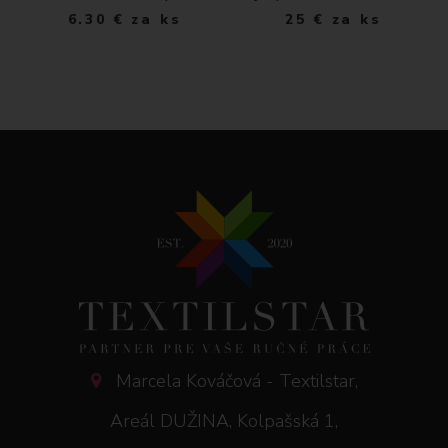
6.30
€
za ks
25
€
za ks
Marcela Kováčová - Textilstar,
Areál DUŽINA, Kolpašská 1,