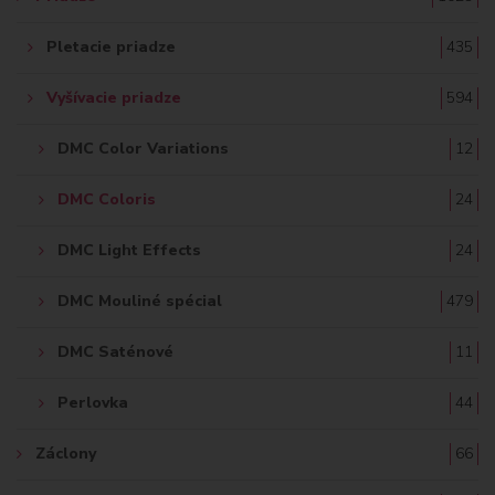
Pletacie priadze
435
Vyšívacie priadze
594
DMC Color Variations
12
DMC Coloris
24
DMC Light Effects
24
DMC Mouliné spécial
479
DMC Saténové
11
Perlovka
44
Záclony
66