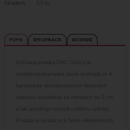
Skladom:
5.0 ks
POPIS
ŠPECIFIKÁCIE
RECENZIE
Vyšívacia priadza DMC Coloris je
multifarebná priadza, ktorá sa skladá zo 4
harmonicky skombinovaných farebných
odtieňov, pravidelne sa meniacich po 5 cm
a tak umožňujú vytvoriť unikátnu výšivku.
Priadza sa skladá zo 6 ľahko oddeliteľných