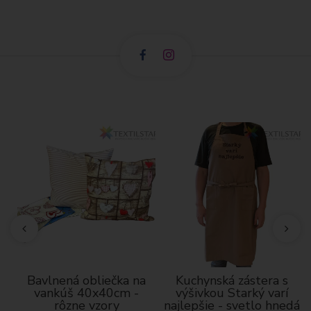
né
Bavlnená obliečka na
Kuchynská zástera s
vankúš 40x40cm -
výšivkou Starký varí
rôzne vzory
najlepšie - svetlo hnedá