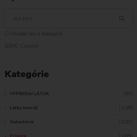
V
Y
Hladať len v kategórií
H
(DMC Coloris)
L
A
Kategórie
D
A
VÝPREDAJ LÁTOK
63
Ť
Látky metráž
1138
:
Galantéria
2122
Priadze
1029