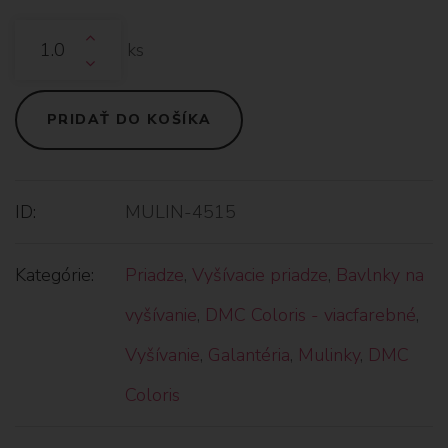
ks
PRIDAŤ DO KOŠÍKA
ID:
MULIN-4515
Kategórie:
Priadze
,
Vyšívacie priadze
,
Bavlnky na
vyšívanie
,
DMC Coloris - viacfarebné
,
Vyšívanie
,
Galantéria
,
Mulinky
,
DMC
Coloris