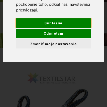
pochopenie toho, odkiaľ naši návštevníci
OBCHOD
PRIADZE
prichádzajú.
VYŠÍVACIE PRIADZE
DMC COLORIS
Súhlasím
MULINKY NA VYŠÍVANIE COLORIS
MELÍROVANÁ DMC 4515 - HNEDOMODRÁ
Odmietam
Zmeniť moje nastavenia