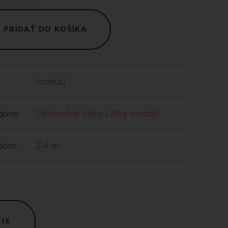
PRIDAŤ DO KOŠÍKA
loneta1
órie:
Dekoračné látky
,
Látky metráž
dom:
2.4 m
IE