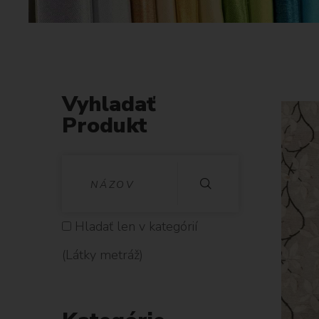
Vyhladať
Produkt
V
Y
H
Hladať len v kategórií
L
(Látky metráž)
A
D