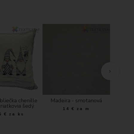
bliečka chenille
Madeira - smotanová
Šatov
riatkovia šedý
14
€
za m
5
€
za ks