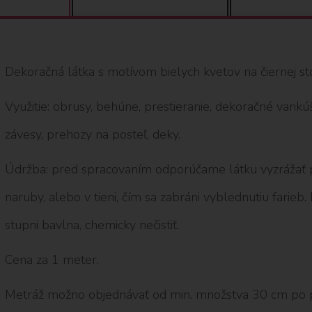
Dekoračná látka s motívom bielych kvetov na čiernej 
Využitie: obrusy, behúne, prestieranie, dekoračné vankú
závesy, prehozy na posteľ, deky.
Údržba: pred spracovaním odporúčame látku vyzrážať p
naruby, alebo v tieni, čím sa zabráni vyblednutiu farieb.
stupni bavlna, chemicky nečistiť.
Cena za 1 meter.
Metráž možno objednávať od min. množstva 30 cm po 