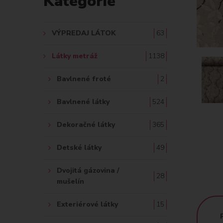
Kategórie
A
Ť
VÝPREDAJ LÁTOK
63
:
Látky metráž
1138
Bavlnené froté
2
Bavlnené látky
524
Dekoračné látky
365
Detské látky
49
Dvojitá gázovina /
28
mušelín
Exteriérové látky
15