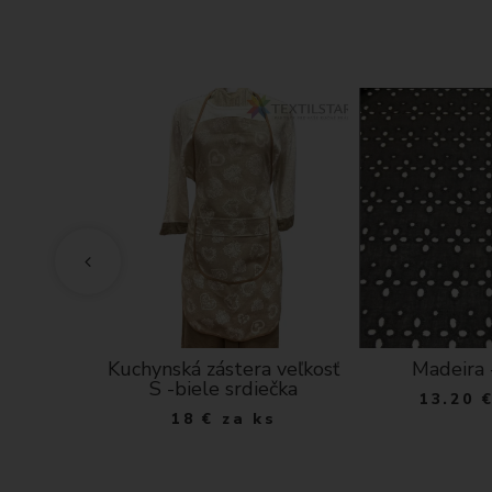
tera s
Kuchynská zástera veľkosť
Madeira 
o varí
S -biele srdiečka
13.20
lo hnedá
18
€
za ks
ks