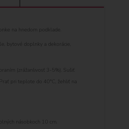
stonke na hnedom podklade.
še, bytové doplnky a dekorácie,
raním (zrážanlivosť 3-5%). Sušiť
 Prať pri teplote do 40°C, žehliť na
plných násobkoch 10 cm.