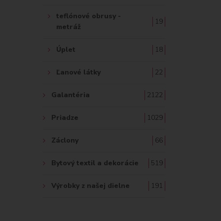
teflónové obrusy -
19
metráž
Úplet
18
Ľanové látky
22
Galantéria
2122
Priadze
1029
Záclony
66
Bytový textil a dekorácie
519
Výrobky z našej dielne
191