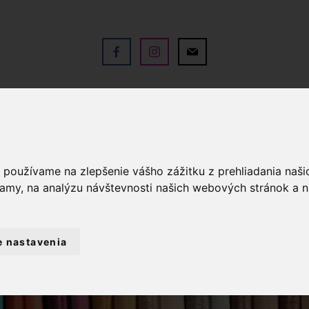
V
OBCHOD
SLUŽBY
KO
a používame na zlepšenie vášho zážitku z prehliadania naš
lamy, na analýzu návštevnosti našich webových stránok a n
e nastavenia
Ž
DEKORAČNÁ LÁTKA BIELE KVETY NA 