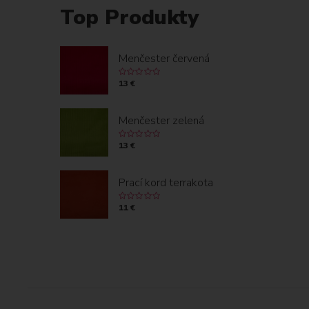
Top Produkty
Menčester červená
13 €
Menčester zelená
13 €
Prací kord terrakota
11 €