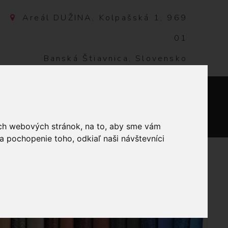
Areál DUŽINA, Kolpašská 1, 969
01
Banská Štiavnica, Slovensko
NTAKT
0
ich webových stránok, na to, aby sme vám
a pochopenie toho, odkiaľ naši návštevníci
ČIERNEJ STONKE NA HNEDOM