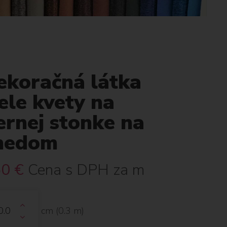
ekoračná látka
ele kvety na
ernej stonke na
nedom
50
€
Cena s DPH za m
cm (
0.3
m)