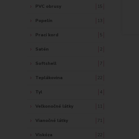
PVC obrusy
15
Popelín
13
Prací kord
5
Satén
2
Softshell
7
Teplákovina
22
Tyl
4
Veľkonočné látky
11
Vianočné látky
71
Viskóza
22