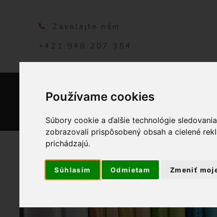
Zavolajte nám
+421 948 207 354
Používame cookies
DOMO
Súbory cookie a ďalšie technológie sledovani
zobrazovali prispôsobený obsah a cielené rek
prichádzajú.
Súhlasím
Odmietam
Zmeniť moj
OBCHOD
LÁTKY METRÁ