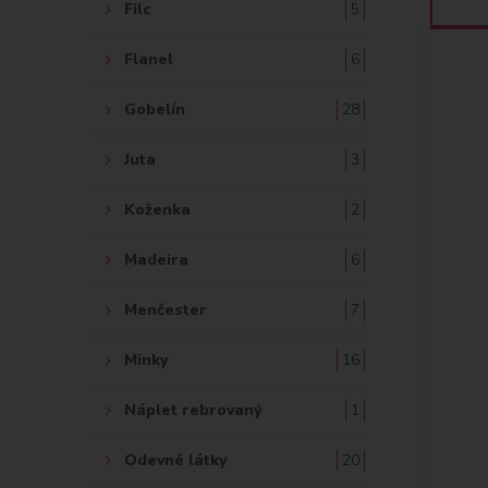
Filc
5
Flanel
6
Gobelín
28
Juta
3
Koženka
2
Madeira
6
Menčester
7
Minky
16
Náplet rebrovaný
1
Odevné látky
20