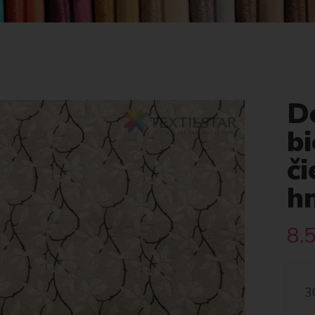
D
bi
či
h
8.