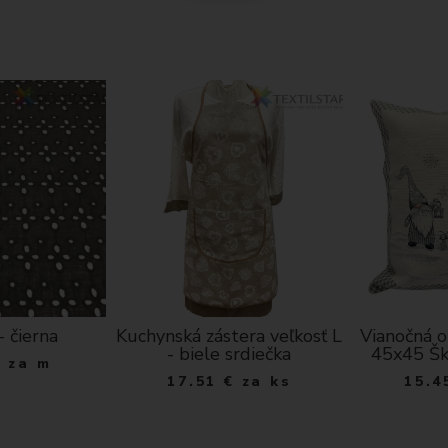
- čierna
Kuchynská zástera veľkosť L
Vianočná o
- biele srdiečka
45x45 Šk
€
za m
17.51
€
za ks
15.4