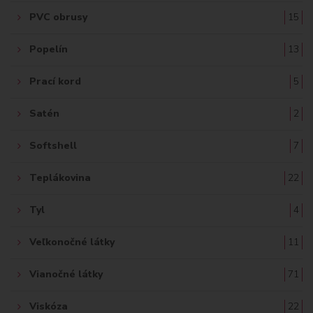
PVC obrusy
15
Popelín
13
Prací kord
5
Satén
2
Softshell
7
Teplákovina
22
Tyl
4
Veľkonočné látky
11
Vianočné látky
71
Viskóza
22