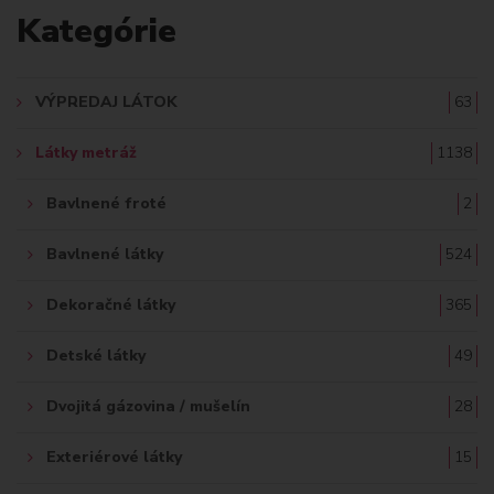
Kategórie
D
A
VÝPREDAJ LÁTOK
63
Ť
Látky metráž
1138
:
Bavlnené froté
2
Bavlnené látky
524
Dekoračné látky
365
Detské látky
49
Dvojitá gázovina / mušelín
28
Exteriérové látky
15