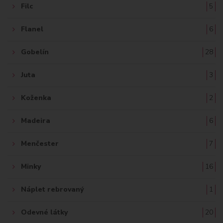
Filc
5
Flanel
6
Gobelín
28
Juta
3
Koženka
2
Madeira
6
Menčester
7
Minky
16
Náplet rebrovaný
1
Odevné látky
20