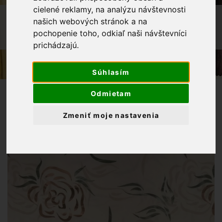
cielené reklamy, na analýzu návštevnosti
OBCHOD
LÁTKY METRÁŽ
našich webových stránok a na
DEKORAČNÁ LÁTKA RUŽE DIGITAL NA
pochopenie toho, odkiaľ naši návštevníci
BÉŽOVOM PODKLADE
prichádzajú.
Súhlasím
Odmietam
Zmeniť moje nastavenia