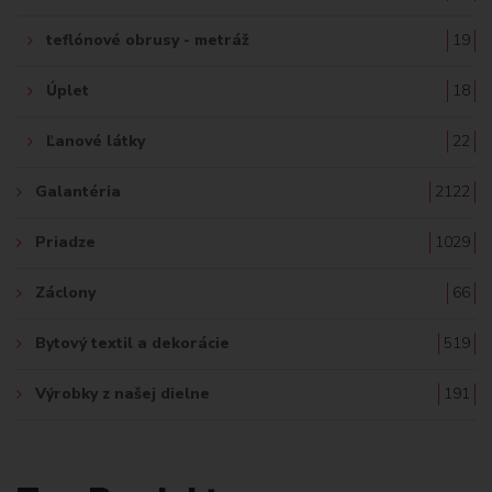
teflónové obrusy - metráž
19
Úplet
18
Ľanové látky
22
Galantéria
2122
Priadze
1029
Záclony
66
Bytový textil a dekorácie
519
Výrobky z našej dielne
191