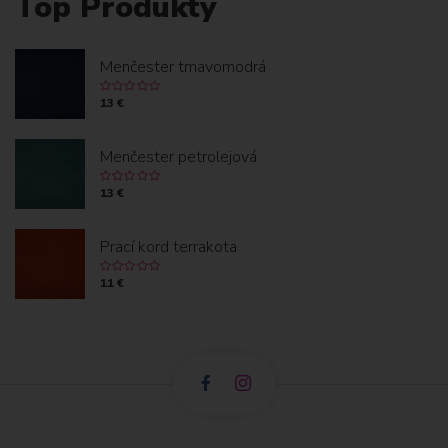
Top Produkty
Menčester tmavomodrá
13 €
Menčester petrolejová
13 €
Prací kord terrakota
11 €