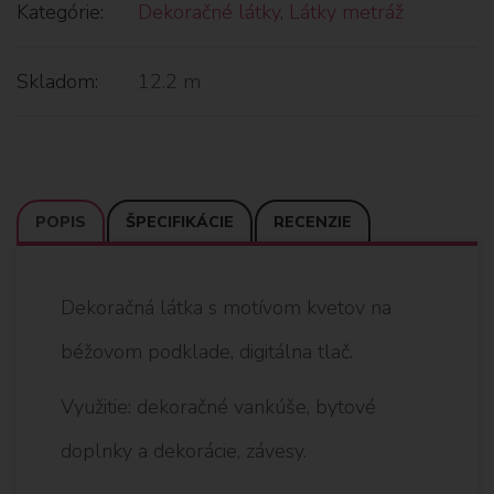
Kategórie:
Dekoračné látky
,
Látky metráž
Skladom:
12.2 m
POPIS
ŠPECIFIKÁCIE
RECENZIE
Dekoračná látka s motívom kvetov na
béžovom podklade, digitálna tlač.
Využitie: dekoračné vankúše, bytové
doplnky a dekorácie, závesy.