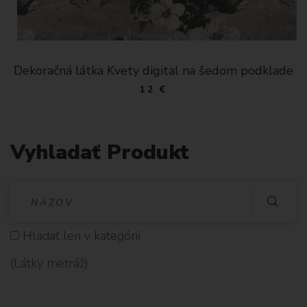
Dekoračná látka Kvety digital na šedom podklade
12 €
Vyhladať Produkt
V
Y
Hladať len v kategórií
H
(Látky metráž)
L
A