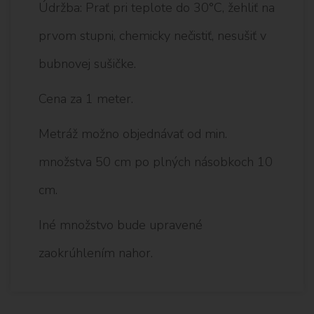
Údržba: Prať pri teplote do 30°C, žehliť na
prvom stupni, chemicky nečistiť, nesušiť v
bubnovej sušičke.
Cena za 1 meter.
Metráž možno objednávať od min.
množstva 50 cm po plných násobkoch 10
cm.
Iné množstvo bude upravené
zaokrúhlením nahor.