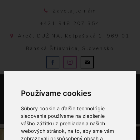
Zavolajte nám
+421 948 207 354
Areál DUŽINA, Kolpašská 1, 969 01
Banská Štiavnica, Slovensko
Používame cookies
Súbory cookie a ďalšie technológie
sledovania používame na zlepšenie
0
vášho zážitku z prehliadania našich
webových stránok, na to, aby sme vám
zobrazovali prispôsobený obsah a