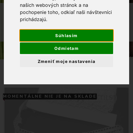
našich webových stránok a na
OBCHOD
GALANTÉRIA
KRAJKY
pochopenie toho, odkiaľ naši návštevníci
prichádzajú.
VZDUŠNÉ KRAJKY
KRAJKA VZDUŠNÁ 30 MM ZVONČEKY -
Súhlasím
KRÉMOVÁ
Odmietam
Zmeniť moje nastavenia
MOMENTÁLNE NIE JE NA SKLADE