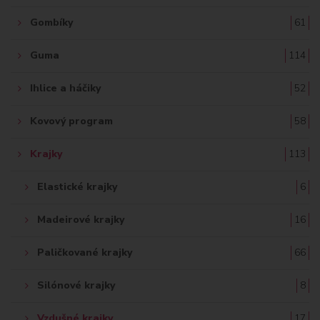
Gombíky
61
Guma
114
Ihlice a háčiky
52
Kovový program
58
Krajky
113
Elastické krajky
6
Madeirové krajky
16
Paličkované krajky
66
Silónové krajky
8
Vzdušné krajky
17