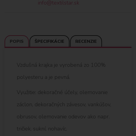
info@textilstar.sk
POPIS
ŠPECIFIKÁCIE
RECENZIE
Vzdušná krajka je vyrobená zo 100%
polyesteru a je pevná.
Využitie: dekoračné účely, olemovanie
záclon, dekoračných závesov, vankúšov,
obrusov, olemovanie odevov ako napr.
tričiek, sukní, nohavíc.