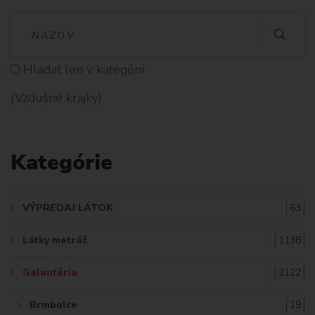
V
Y
Hladať len v kategórií
H
(Vzdušné krajky)
L
A
Kategórie
D
A
VÝPREDAJ LÁTOK
63
Ť
Látky metráž
1138
:
Galantéria
2122
Brmbolce
19