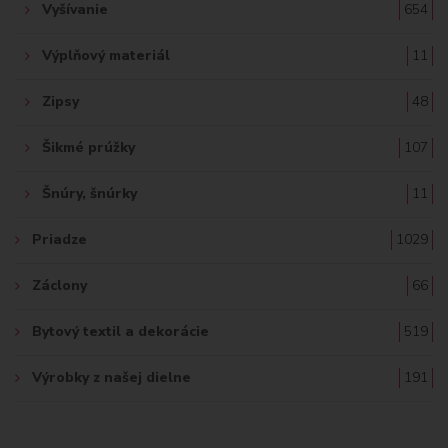
Vyšívanie
654
Výplňový materiál
11
Zipsy
48
Šikmé prúžky
107
Šnúry, šnúrky
11
Priadze
1029
Záclony
66
Bytový textil a dekorácie
519
Výrobky z našej dielne
191