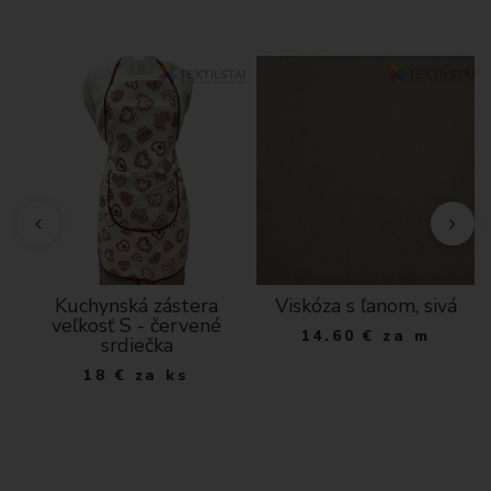
a
Kuchynská zástera
Viskóza s ľanom, sivá
veľkosť S - červené
14.60
€
za m
srdiečka
18
€
za ks