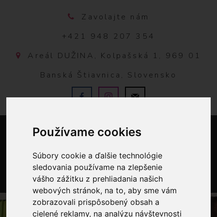
Zavolajte nám
+421 948 207 354
Areál DUŽINA, Kolpašská 1, 969 01
Banská Štiavnica, Slovensko
Používame cookies
Súbory cookie a ďalšie technológie
sledovania používame na zlepšenie
vášho zážitku z prehliadania našich
0
webových stránok, na to, aby sme vám
zobrazovali prispôsobený obsah a
cielené reklamy, na analýzu návštevnosti