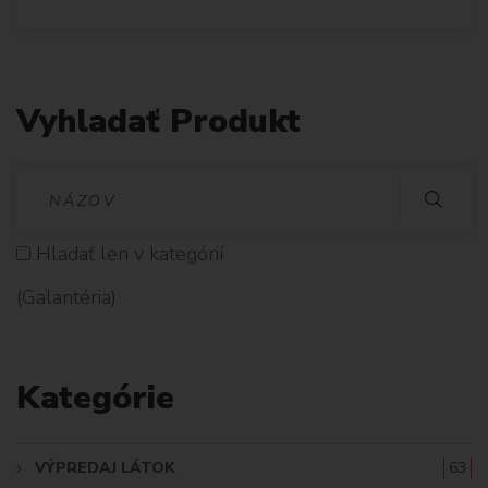
Vyhladať Produkt
V
Y
Hladať len v kategórií
H
(Galantéria)
L
A
Kategórie
D
A
VÝPREDAJ LÁTOK
63