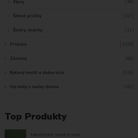
Zipsy
48
Šikmé prúžky
107
Šnúry, šnúrky
11
Priadze
1029
Záclony
66
Bytový textil a dekorácie
519
Výrobky z našej dielne
191
Top Produkty
Menčester stretch mint