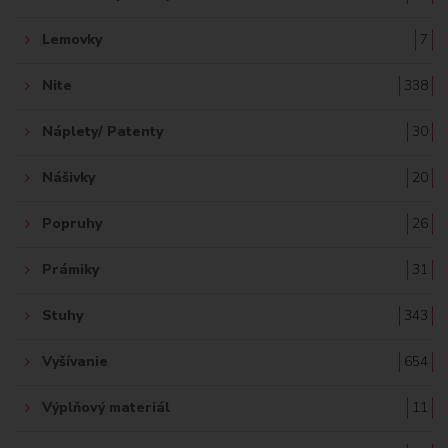
Lemovky
7
Nite
338
Náplety/ Patenty
30
Nášivky
20
Popruhy
26
Prámiky
31
Stuhy
343
Vyšívanie
654
Výplňový materiál
11