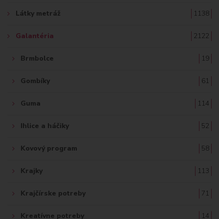
Ť
Látky metráž
1138
:
Galantéria
2122
Brmbolce
19
Gombíky
61
Guma
114
Ihlice a háčiky
52
Kovový program
58
Krajky
113
Krajčírske potreby
71
Kreatívne potreby
14