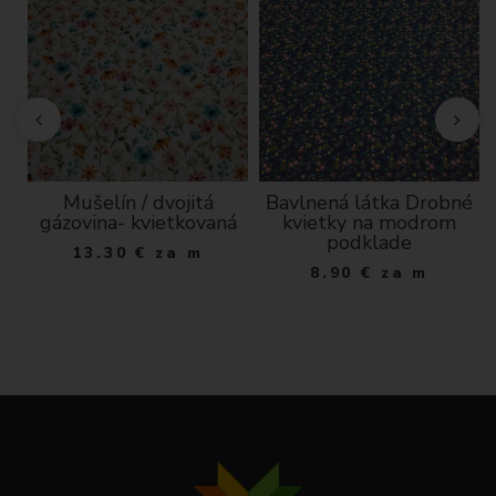
Mušelín / dvojitá
Bavlnená látka Drobné
00
gázovina- kvietkovaná
kvietky na modrom
ža
podklade
13.30
€
za m
8.90
€
za m