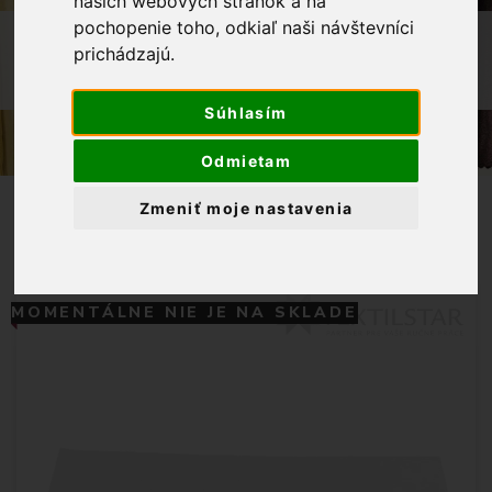
našich webových stránok a na
pochopenie toho, odkiaľ naši návštevníci
OBCHOD
GALANTÉRIA
prichádzajú.
NÁPLET BAVLNENÝ 80X16 CM
PRÍRODNÁ
Súhlasím
Odmietam
Zmeniť moje nastavenia
MOMENTÁLNE NIE JE NA SKLADE