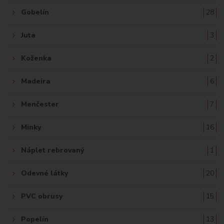
Gobelín
28
Juta
3
Koženka
2
Madeira
6
Menčester
7
Minky
16
Náplet rebrovaný
1
Odevné látky
20
PVC obrusy
15
Popelín
13