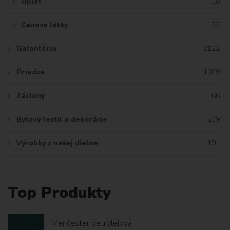
Úplet
18
Ľanové látky
22
Galantéria
2122
Priadze
1029
Záclony
66
Bytový textil a dekorácie
519
Výrobky z našej dielne
191
Top Produkty
Menčester petrolejová