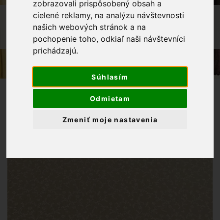
zobrazovali prispôsobený obsah a
cielené reklamy, na analýzu návštevnosti
OBCHOD
LÁTKY METRÁŽ
našich webových stránok a na
BAVLNENÁ LÁTKA POPÍNAVÝ BIELY
pochopenie toho, odkiaľ naši návštevníci
KVET NA BÉŽOVOM PODKLADE
prichádzajú.
Súhlasím
Odmietam
Zmeniť moje nastavenia