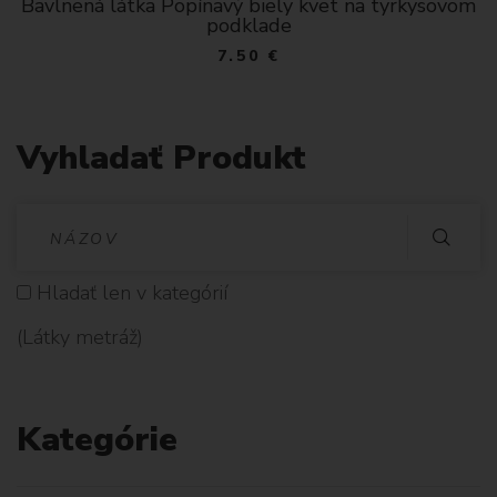
Bavlnená látka Popínavý biely kvet na tyrkysovom
podklade
7.50 €
Vyhladať Produkt
V
Y
Hladať len v kategórií
H
(Látky metráž)
L
A
Kategórie
D
A