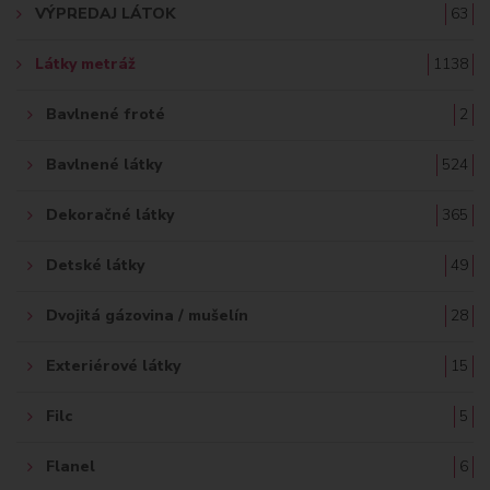
VÝPREDAJ LÁTOK
63
Ť
Látky metráž
1138
:
Bavlnené froté
2
Bavlnené látky
524
Dekoračné látky
365
Detské látky
49
Dvojitá gázovina / mušelín
28
Exteriérové látky
15
Filc
5
Flanel
6