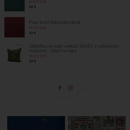
13 €
Prací kord fialovobordová
11 €
Obliečka na malý vankúš 50x50 s vyšívaným
motívom - Jeleň na lúke
23 €