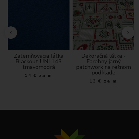
a,
Zatemňovacia látka
Dekoračná látka -
Blackout UNI 143
Farebný jarný
tmavomodrá
patchwork na režnom
podklade
14
€
za m
13
€
za m