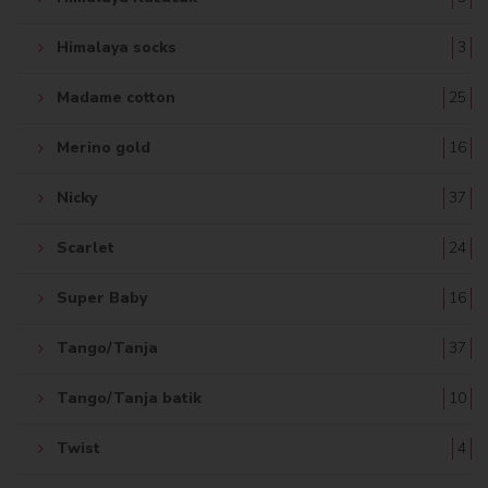
Himalaya socks
3
Madame cotton
25
Merino gold
16
Nicky
37
Scarlet
24
Super Baby
16
Tango/Tanja
37
Tango/Tanja batik
10
Twist
4