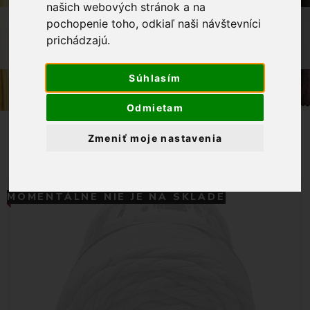
našich webových stránok a na
OBCHOD
PRIADZE
PLETACIE PRIADZE
pochopenie toho, odkiaľ naši návštevníci
prichádzajú.
BAVLNENÁ PLETACIA PRIADZA AYAZ
BÜKLÜM MAKROME 1300 - KRÉMOVÁ, 250 G
Súhlasím
Odmietam
Zmeniť moje nastavenia
MOMENTÁLNE NIE JE NA SKLADE