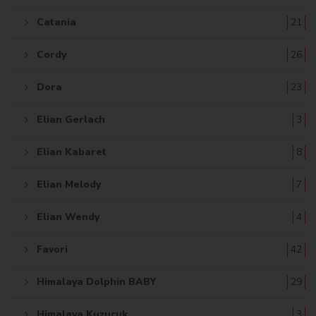
Catania
21
Cordy
26
Dora
23
Elian Gerlach
3
Elian Kabaret
8
Elian Melody
7
Elian Wendy
4
Favori
42
Himalaya Dolphin BABY
29
Himalaya Kuzucuk
3