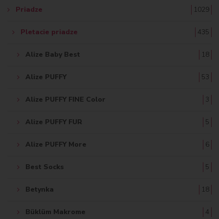
Priadze
1029
Pletacie priadze
435
Alize Baby Best
18
Alize PUFFY
53
Alize PUFFY FINE Color
3
Alize PUFFY FUR
5
Alize PUFFY More
6
Best Socks
5
Betynka
18
Büklüm Makrome
4