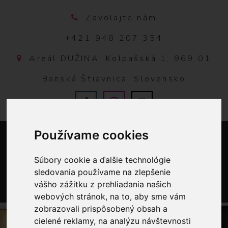
Zavolajte nám
+421 948 207 354
Areál DUŽINA, Kolpašská 1, 969 01
Banská Štiavnica, Slovensko
Používame cookies
Súbory cookie a ďalšie technológie
sledovania používame na zlepšenie
vášho zážitku z prehliadania našich
webových stránok, na to, aby sme vám
0
zobrazovali prispôsobený obsah a
cielené reklamy, na analýzu návštevnosti