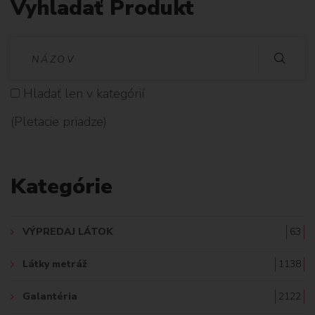
Vyhladať Produkt
V
Y
Hladať len v kategórií
H
(Pletacie priadze)
L
A
Kategórie
D
A
VÝPREDAJ LÁTOK
63
Ť
Látky metráž
1138
:
Galantéria
2122