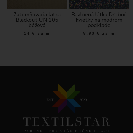
Zatemňovacia látka
Bavlnená látka Drobné
y
Blackout UNI106
kvietky na modrom
de
béžová
podklade
14
€
za m
8.90
€
za m