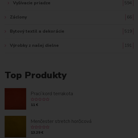
Vyšívacie priadze
594
Záclony
66
Bytový textil a dekorácie
519
Výrobky z našej dielne
191
Top Produkty
Prací kord terrakota
11 €
Menčester stretch horčicová
13.29 €