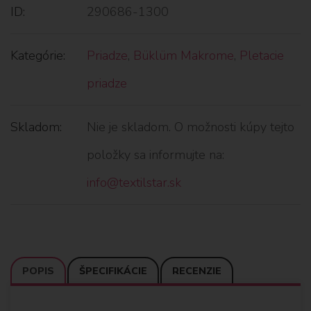
ID:
290686-1300
Kategórie:
Priadze
,
Büklüm Makrome
,
Pletacie
priadze
Skladom:
Nie je skladom. O možnosti kúpy tejto
položky sa informujte na:
info@textilstar.sk
POPIS
ŠPECIFIKÁCIE
RECENZIE