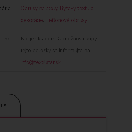
órie:
Obrusy na stoly
,
Bytový textil a
dekorácie
,
Teflónové obrusy
dom:
Nie je skladom. O možnosti kúpy
tejto položky sa informujte na:
info@textilstar.sk
IE