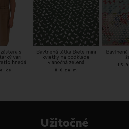
zástera s
Bavlnená látka Biele mini
Bavlnená 
tarký varí
kvietky na podklade
š
svetlo hnedá
vianočná zelená
15.9
za ks
8
€
za m
Užitočné