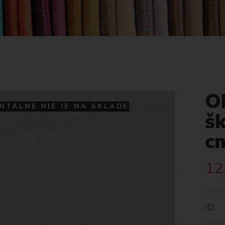
O
TÁLNE NIE JE NA SKLADE
š
c
12
ID: