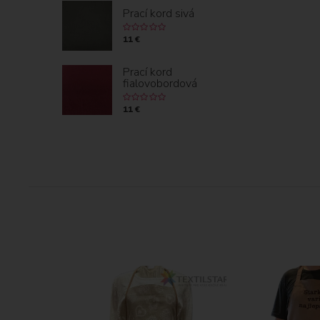
Prací kord sivá
11 €
Prací kord
fialovobordová
11 €