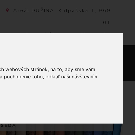
Areál DUŽINA, Kolpašská 1, 969
01
Banská Štiavnica, Slovensko
NTAKT
0
ich webových stránok, na to, aby sme vám
a pochopenie toho, odkiaľ naši návštevníci
TEFLÓNOVÉ OBRUSY
 ŠEDÁ