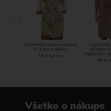
tera s
Kuchynská zástera veľkosť
Kuchynská 
ý varí
S -biele srdiečka
výšivkou S
tlo šedá
najlepšie - 
18
€
za ks
ks
25
€
Všetko o nákupe