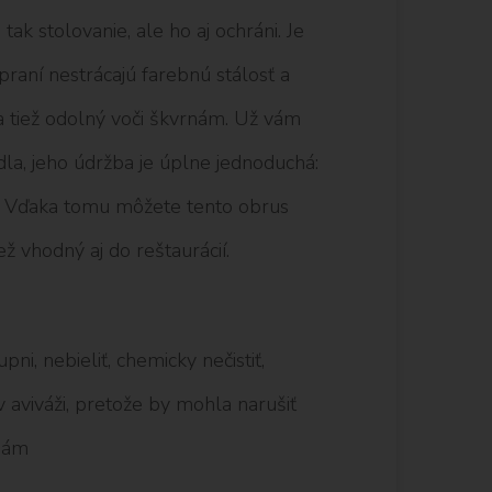
ak stolovanie, ale ho aj ochráni. Je
 praní nestrácajú farebnú stálosť a
 a tiež odolný voči škvrnám. Už vám
edla, jeho údržba je úplne jednoduchá:
ou. Vďaka tomu môžete tento obrus
ež vhodný aj do reštaurácií.
ni, nebieliť, chemicky nečistiť,
aviváži, pretože by mohla narušiť
rnám