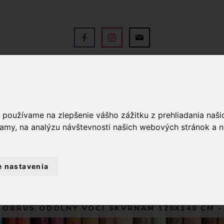
V
OBCHOD
SLUŽBY
KO
a používame na zlepšenie vášho zážitku z prehliadania naš
lamy, na analýzu návštevnosti našich webových stránok a n
e nastavenia
TEXTIL A DEKORÁCIE
OBRUSY NA STOLY
OBRUS ODOLNÝ VOČI ŠKVRNÁM 120X140 CM -