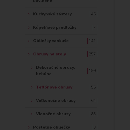
bavlnené
Kuchynské zástery
46
Kúpeľňové predložky
7
Obliečky vankúše
141
Obrusy na stoly
257
Dekoračné obrusy,
199
behúne
Teflónové obrusy
56
Veľkonočné obrusy
64
Vianočné obrusy
83
Posteľné obliečky
3