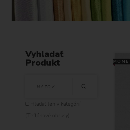
Vyhladať
Produkt
MOMEN
V
Y
H
Hladať len v kategórií
L
(Teflónové obrusy)
A