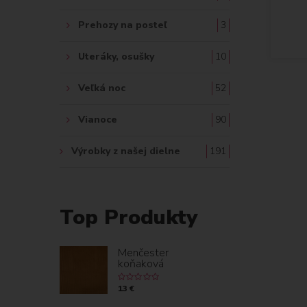
Prehozy na posteľ
3
Uteráky, osušky
10
Veľká noc
52
Vianoce
90
Výrobky z našej dielne
191
Top Produkty
Menčester
koňaková
13 €