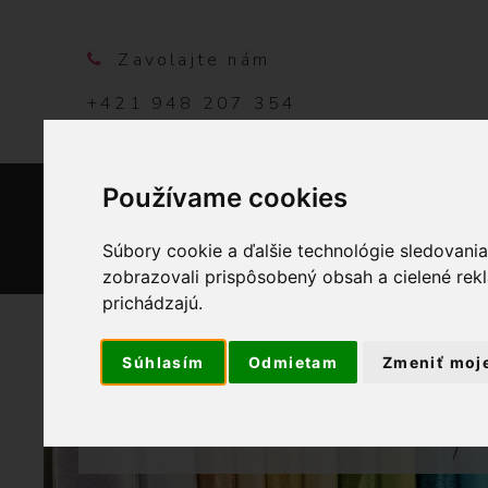
Zavolajte nám
+421 948 207 354
Používame cookies
DOMO
Súbory cookie a ďalšie technológie sledovani
zobrazovali prispôsobený obsah a cielené rek
prichádzajú.
Súhlasím
Odmietam
Zmeniť moj
OBCHOD
BYTOVÝ 