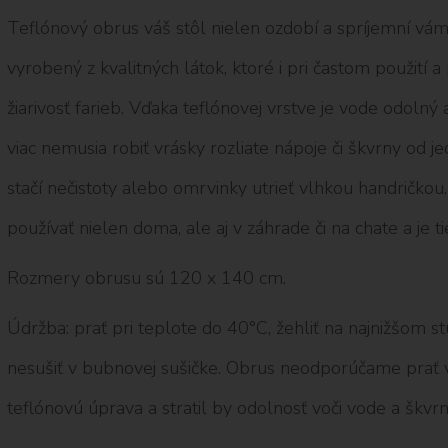
Teflónový obrus váš stôl nielen ozdobí a spríjemní vám t
vyrobený z kvalitných látok, ktoré i pri častom použití a
žiarivosť farieb. Vďaka teflónovej vrstve je vode odolný
viac nemusia robiť vrásky rozliate nápoje či škvrny od j
stačí nečistoty alebo omrvinky utrieť vlhkou handričk
používať nielen doma, ale aj v záhrade či na chate a je ti
Rozmery obrusu sú 120 x 140 cm.
Údržba: prať pri teplote do 40°C, žehliť na najnižšom stup
nesušiť v bubnovej sušičke. Obrus neodporúčame prať v 
teflónovú úprava a stratil by odolnosť voči vode a škv