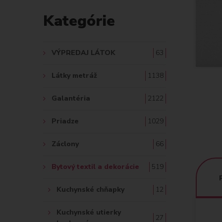
D
Kategórie
A
Ť
VÝPREDAJ LÁTOK
63
:
Látky metráž
1138
Galantéria
2122
Priadze
1029
Záclony
66
Bytový textil a dekorácie
519
Kuchynské chňapky
12
Kuchynské utierky
27