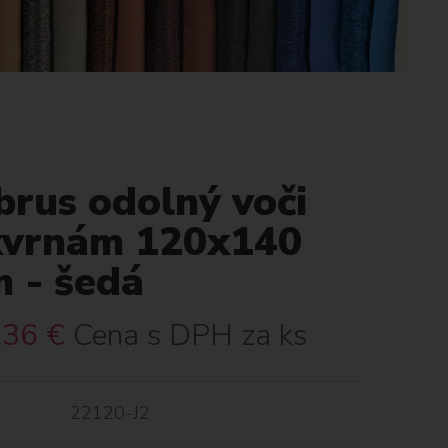
brus odolný voči
kvrnám 120x140
m - šedá
.36
€
Cena s DPH za ks
22120-J2