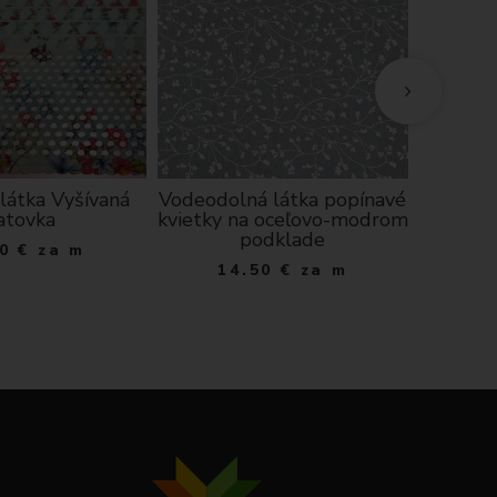
látka Vyšívaná
Vodeodolná látka popínavé
Visk
atovka
kvietky na oceľovo-modrom
1
podklade
0
€
za m
14.50
€
za m