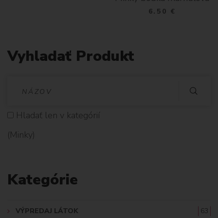
6.50 €
Vyhladať Produkt
V
Y
Hladať len v kategórií
H
(Minky)
L
A
Kategórie
D
A
VÝPREDAJ LÁTOK
63