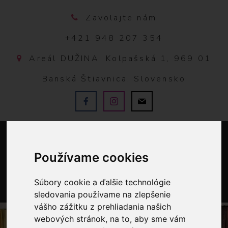
Zavolajte nám
+421 948 207 354
Areál DUŽINA, Kolpašská 1, 969 01
Banská Štiavnica, Slovensko
Používame cookies
Súbory cookie a ďalšie technológie
sledovania používame na zlepšenie
0
vášho zážitku z prehliadania našich
webových stránok, na to, aby sme vám