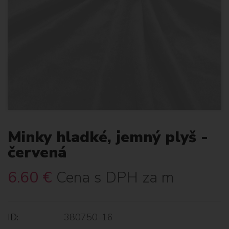
Minky hladké, jemný plyš -
červená
6.60
€
Cena s DPH za m
ID:
380750-16