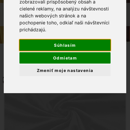
zobrazovali prispôsobený obsah a
cielené reklamy, na analýzu návštevnosti
OBCHOD
LÁTKY METRÁŽ
MINKY
našich webových stránok a na
MINKY HLADKÉ, JEMNÝ PLYŠ - ČERVENÁ
pochopenie toho, odkiaľ naši návštevníci
prichádzajú.
Súhlasím
Odmietam
Zmeniť moje nastavenia
MOMENTÁLNE NIE JE NA SKLADE