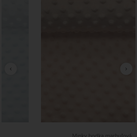
Minky bodka marhuľová