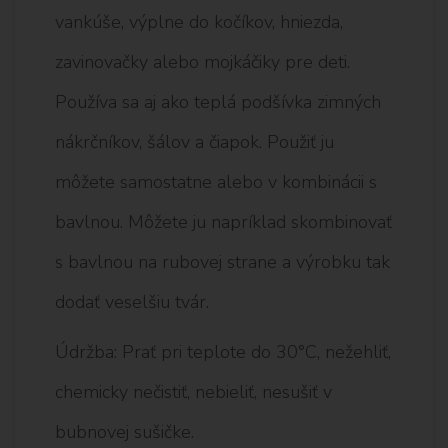
vankúše, výplne do kočíkov, hniezda,
zavinovačky alebo mojkáčiky pre deti.
Používa sa aj ako teplá podšívka zimných
nákrčníkov, šálov a čiapok. Použiť ju
môžete samostatne alebo v kombinácii s
bavlnou. Môžete ju napríklad skombinovať
s bavlnou na rubovej strane a výrobku tak
dodať veselšiu tvár.
Údržba: Prať pri teplote do 30°C, nežehliť,
chemicky nečistiť, nebieliť, nesušiť v
bubnovej sušičke.