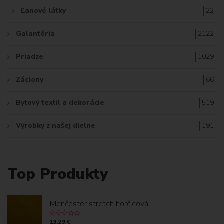
Ľanové látky
22
Galantéria
2122
Priadze
1029
Záclony
66
Bytový textil a dekorácie
519
Výrobky z našej dielne
191
Top Produkty
Menčester stretch horčicová
13.29 €