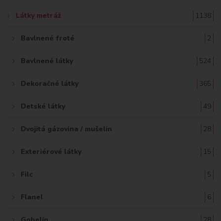
Ť
Látky metráž
1138
:
Bavlnené froté
2
Bavlnené látky
524
Dekoračné látky
365
Detské látky
49
Dvojitá gázovina / mušelín
28
Exteriérové látky
15
Filc
5
Flanel
6
Gobelín
28