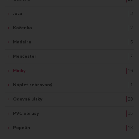
Juta
3
Koženka
2
Madeira
6
Menčester
7
Minky
16
Náplet rebrovaný
1
Odevné látky
20
PVC obrusy
15
Popelín
13