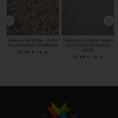
Dekoračná látka - Ruže
Dekoračná látka- bledá
dá
na prírodnom podklade
ecru hustý botanický
motív
10.90
€
za m
10.90
€
za m