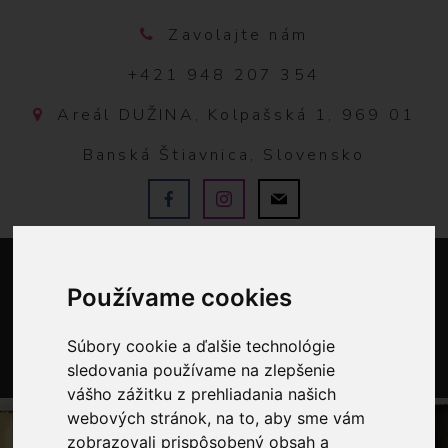
Zavolajte nám
+421 948 207 354
Areál DUŽINA, Kolpašská 1, 969 01
Banská Štiavnica, Slovensko
Používame cookies
Súbory cookie a ďalšie technológie
sledovania používame na zlepšenie
0
vášho zážitku z prehliadania našich
webových stránok, na to, aby sme vám
zobrazovali prispôsobený obsah a