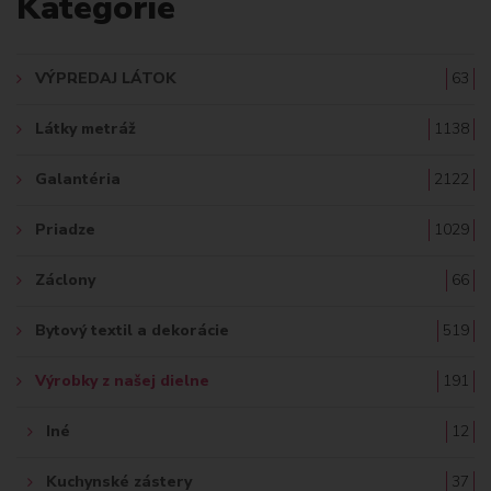
Kategórie
D
A
VÝPREDAJ LÁTOK
63
Ť
Látky metráž
1138
:
Galantéria
2122
Priadze
1029
Záclony
66
Bytový textil a dekorácie
519
Výrobky z našej dielne
191
Iné
12
Kuchynské zástery
37