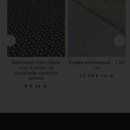
Bavlnená látka Biele
Krajka smotanová - 110
mini kvietky na
cm
podklade vianočná
13.10
€
za m
zelená
8
€
za m