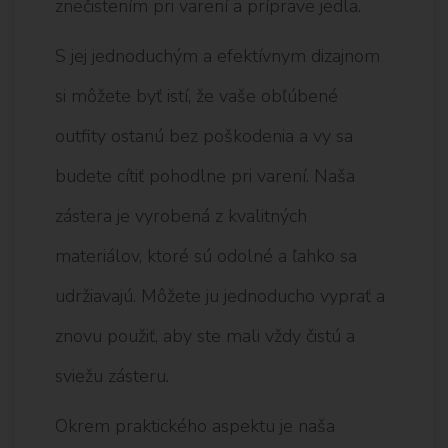
znečistením pri varení a príprave jedla.
S jej jednoduchým a efektívnym dizajnom
si môžete byť istí, že vaše obľúbené
outfity ostanú bez poškodenia a vy sa
budete cítiť pohodlne pri varení. Naša
zástera je vyrobená z kvalitných
materiálov, ktoré sú odolné a ľahko sa
udržiavajú. Môžete ju jednoducho vyprať a
znovu použiť, aby ste mali vždy čistú a
sviežu zásteru.
Okrem praktického aspektu je naša