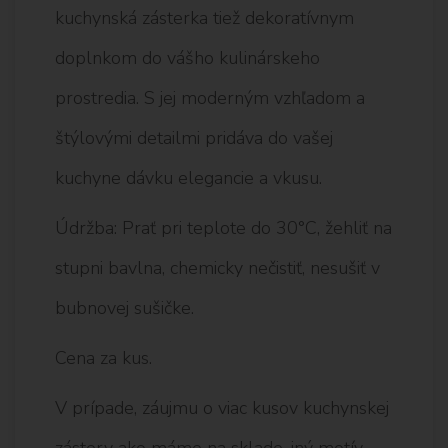
kuchynská zásterka tiež dekoratívnym
doplnkom do vášho kulinárskeho
prostredia. S jej moderným vzhľadom a
štýlovými detailmi pridáva do vašej
kuchyne dávku elegancie a vkusu.
Údržba: Prať pri teplote do 30°C, žehliť na
stupni bavlna, chemicky nečistiť, nesušiť v
bubnovej sušičke.
Cena za kus.
V prípade, záujmu o viac kusov kuchynskej
zástery ako máme na sklade, iný motív