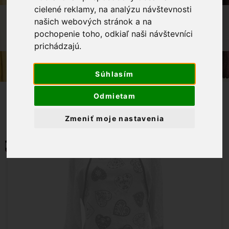
cielené reklamy, na analýzu návštevnosti
OBCHOD
VÝROBKY Z NAŠEJ DIELNE
našich webových stránok a na
KUCHYNSKÁ ZÁSTERA VEĽKOSŤ L -
pochopenie toho, odkiaľ naši návštevníci
BORDOVÉ SRDIEČKA
prichádzajú.
Súhlasím
Odmietam
Zmeniť moje nastavenia
MOMENTÁLNE NIE JE NA SKLADE