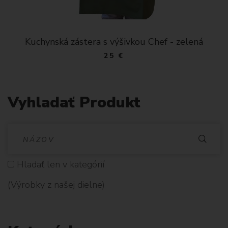
Kuchynská zástera s výšivkou Chef - zelená
25 €
Vyhladať Produkt
V
Y
Hladať len v kategórií
H
(Výrobky z našej dielne)
L
A