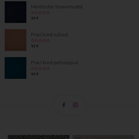
Menčester tmavomodrá
13 €
Prací kord ružová
11 €
Prací kord petrolejová
11 €