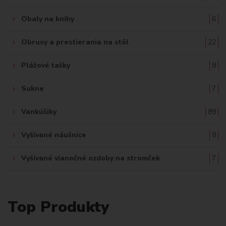
Obaly na knihy
6
Obrusy a prestierania na stôl
22
Plážové tašky
8
Sukne
7
Vankúšiky
89
Vyšívané náušnice
8
Vyšívané vianočné ozdoby na stromček
7
Top Produkty