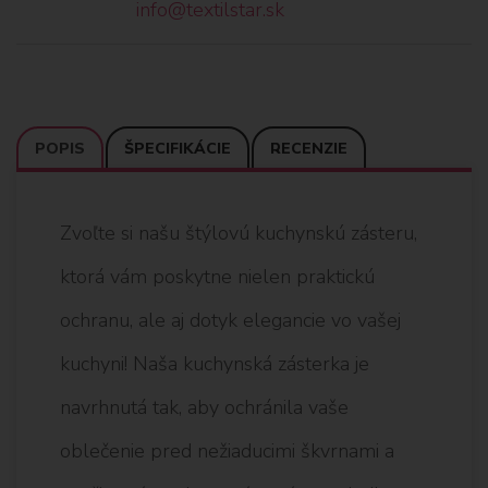
info@textilstar.sk
POPIS
ŠPECIFIKÁCIE
RECENZIE
Zvoľte si našu štýlovú kuchynskú zásteru,
ktorá vám poskytne nielen praktickú
ochranu, ale aj dotyk elegancie vo vašej
kuchyni! Naša kuchynská zásterka je
navrhnutá tak, aby ochránila vaše
oblečenie pred nežiaducimi škvrnami a