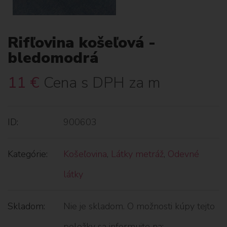
Rifľovina košeľová -
bledomodrá
11
€
Cena s DPH za m
ID:
900603
Kategórie:
Košeľovina
,
Látky metráž
,
Odevné
látky
Skladom:
Nie je skladom. O možnosti kúpy tejto
položky sa informujte na: