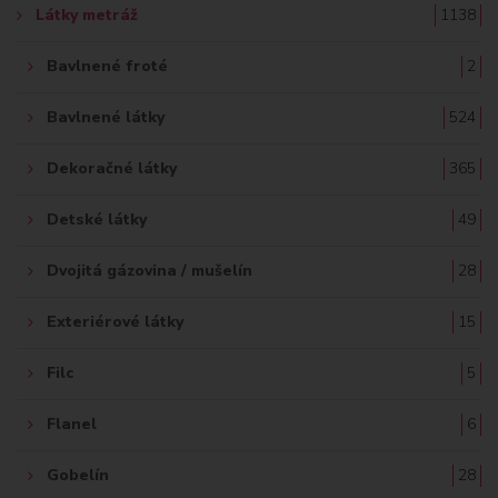
Látky metráž
1138
:
Bavlnené froté
2
Bavlnené látky
524
Dekoračné látky
365
Detské látky
49
Dvojitá gázovina / mušelín
28
Exteriérové látky
15
Filc
5
Flanel
6
Gobelín
28