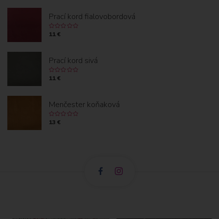
Prací kord fialovobordová
11 €
Prací kord sivá
11 €
Menčester koňaková
13 €