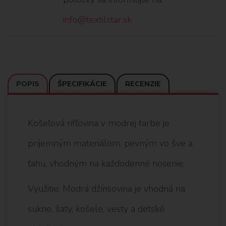
info@textilstar.sk
POPIS
ŠPECIFIKÁCIE
RECENZIE
Košeľová rifľovina v modrej farbe je
príjemným materiálom, pevným vo šve a
ťahu, vhodným na každodenné nosenie.
Využitie: Modrá džínsovina je vhodná na
sukne, šaty, košele, vesty a detské