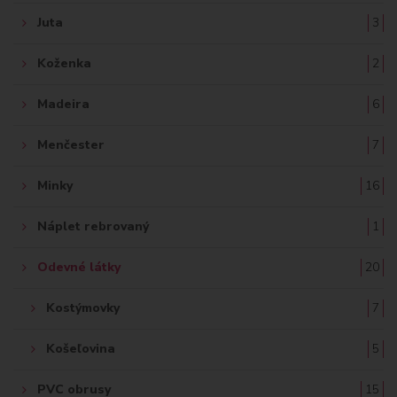
Juta
3
Koženka
2
Madeira
6
Menčester
7
Minky
16
Náplet rebrovaný
1
Odevné látky
20
Kostýmovky
7
Košeľovina
5
PVC obrusy
15