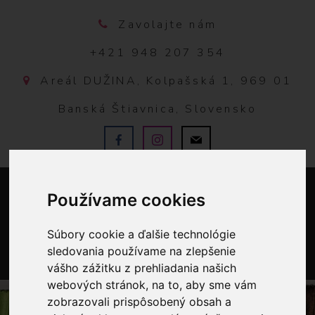
Zavolajte nám
+421 948 207 354
Areál DUŽINA, Kolpašská 1, 969 01
Banská Štiavnica, Slovensko
Používame cookies
Súbory cookie a ďalšie technológie
sledovania používame na zlepšenie
vášho zážitku z prehliadania našich
0
webových stránok, na to, aby sme vám
zobrazovali prispôsobený obsah a