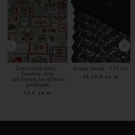
Dekoračná látka -
Krajka čierna - 110 cm
Farebný jarný
13.10
€
za m
patchwork na režnom
podklade
13
€
za m