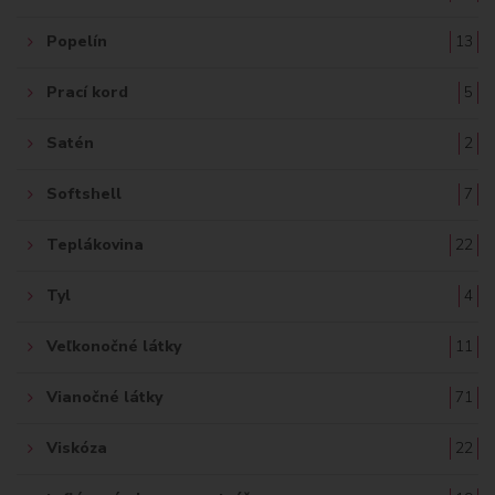
Popelín
13
Prací kord
5
Satén
2
Softshell
7
Teplákovina
22
Tyl
4
Veľkonočné látky
11
Vianočné látky
71
Viskóza
22