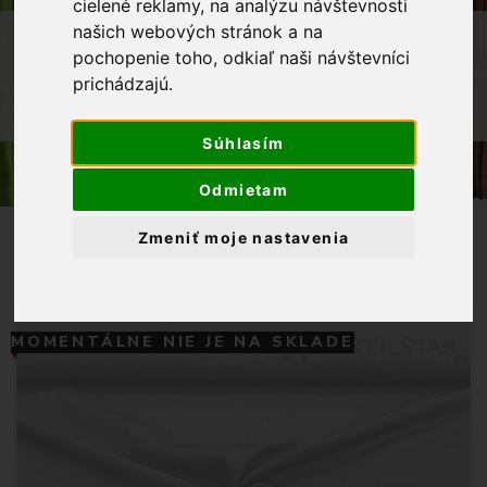
cielené reklamy, na analýzu návštevnosti
našich webových stránok a na
OBCHOD
LÁTKY METRÁŽ
pochopenie toho, odkiaľ naši návštevníci
ODEVNÉ LÁTKY
prichádzajú.
RIFĽOVINA KOŠEĽOVÁ - BLEDOMODRÁ
Súhlasím
Odmietam
Zmeniť moje nastavenia
MOMENTÁLNE NIE JE NA SKLADE