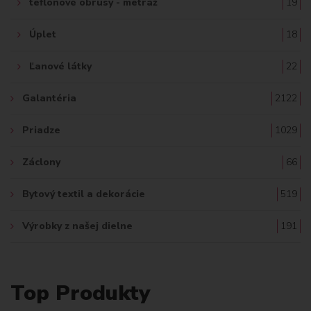
teflónové obrusy - metráž
19
Úplet
18
Ľanové látky
22
Galantéria
2122
Priadze
1029
Záclony
66
Bytový textil a dekorácie
519
Výrobky z našej dielne
191
Top Produkty