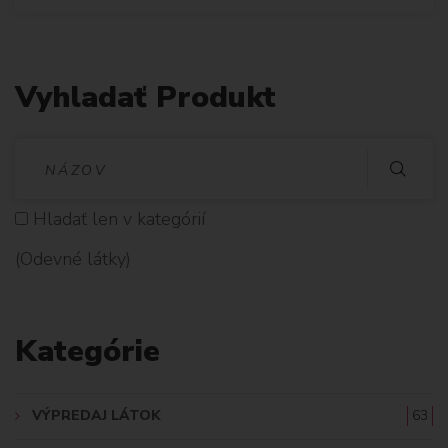
Vyhladať Produkt
V
Y
Hladať len v kategórií
H
(Odevné látky)
L
A
Kategórie
D
A
VÝPREDAJ LÁTOK
63
Ť