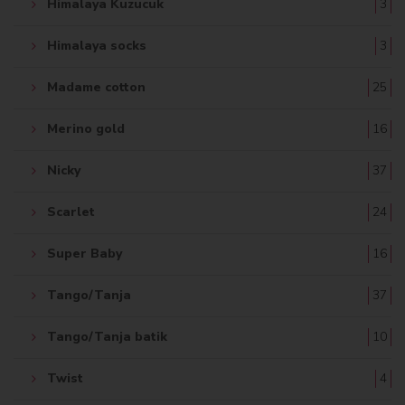
Himalaya Kuzucuk
3
Himalaya socks
3
Madame cotton
25
Merino gold
16
Nicky
37
Scarlet
24
Super Baby
16
Tango/Tanja
37
Tango/Tanja batik
10
Twist
4