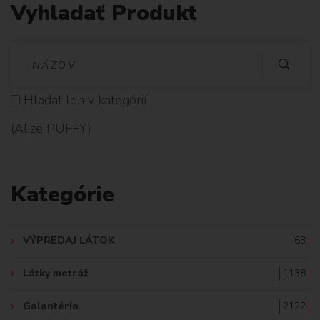
Vyhladať Produkt
V
Y
Hladať len v kategórií
H
(Alize PUFFY)
L
A
Kategórie
D
A
VÝPREDAJ LÁTOK
63
Ť
Látky metráž
1138
:
Galantéria
2122