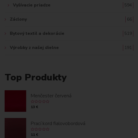
Vyšívacie priadze
594
Záclony
66
Bytový textil a dekorácie
519
Výrobky z našej dielne
191
Top Produkty
Menčester červená
13 €
Prací kord fialovobordová
11 €