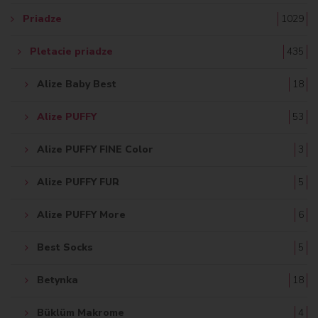
Priadze
1029
Pletacie priadze
435
Alize Baby Best
18
Alize PUFFY
53
Alize PUFFY FINE Color
3
Alize PUFFY FUR
5
Alize PUFFY More
6
Best Socks
5
Betynka
18
Büklüm Makrome
4