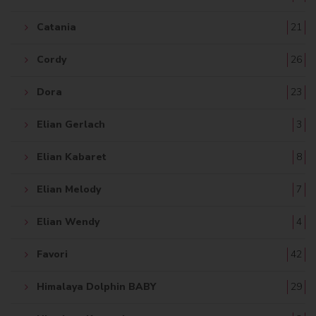
Catania
21
Cordy
26
Dora
23
Elian Gerlach
3
Elian Kabaret
8
Elian Melody
7
Elian Wendy
4
Favori
42
Himalaya Dolphin BABY
29