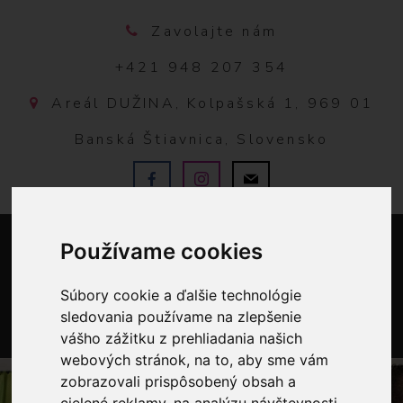
Zavolajte nám
+421 948 207 354
Areál DUŽINA, Kolpašská 1, 969 01
Banská Štiavnica, Slovensko
Používame cookies
Súbory cookie a ďalšie technológie
sledovania používame na zlepšenie
vášho zážitku z prehliadania našich
0
webových stránok, na to, aby sme vám
zobrazovali prispôsobený obsah a
cielené reklamy, na analýzu návštevnosti