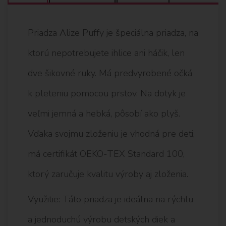
Priadza Alize Puffy je špeciálna priadza, na
ktorú nepotrebujete ihlice ani háčik, len
dve šikovné ruky. Má predvyrobené očká
k pleteniu pomocou prstov. Na dotyk je
veľmi jemná a hebká, pôsobí ako plyš.
Vďaka svojmu zloženiu je vhodná pre deti,
má certifikát OEKO-TEX Standard 100,
ktorý zaručuje kvalitu výroby aj zloženia.
Využitie: Táto priadza je ideálna na rýchlu
a jednoduchú výrobu detských diek a