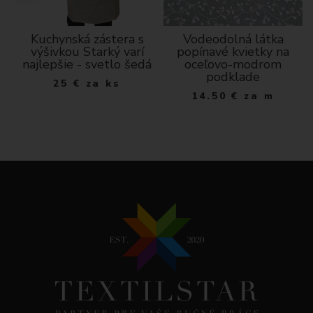
Kuchynská zástera s
Vodeodolná látka
výšivkou Starký varí
popínavé kvietky na
najlepšie - svetlo šedá
oceľovo-modrom
podklade
25
€
za ks
14.50
€
za m