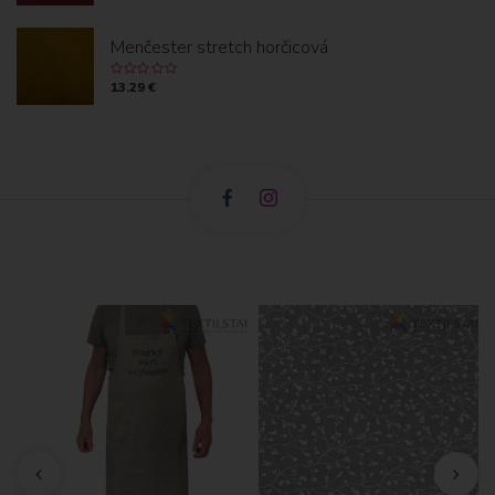
Menčester stretch horčicová
13.29 €