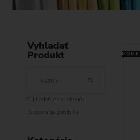
Vyhladať
Produkt
MOMEN
V
Y
H
Hladať len v kategórií
L
(Spojovacie gombíky)
A
D