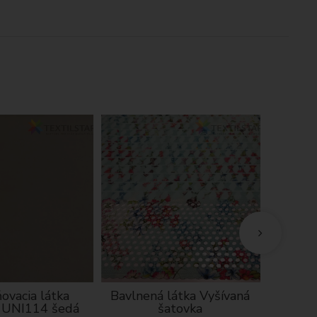
ovacia látka
Bavlnená látka Vyšívaná
Vianočn
 UNI114 šedá
šatovka
chenill