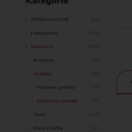
Kategórie
A
Ť
VÝPREDAJ LÁTOK
63
:
Látky metráž
1138
Galantéria
2122
Brmbolce
19
Gombíky
61
Našívacie gombíky
24
Spojovacie gombíky
37
Guma
114
Ihlice a háčiky
52