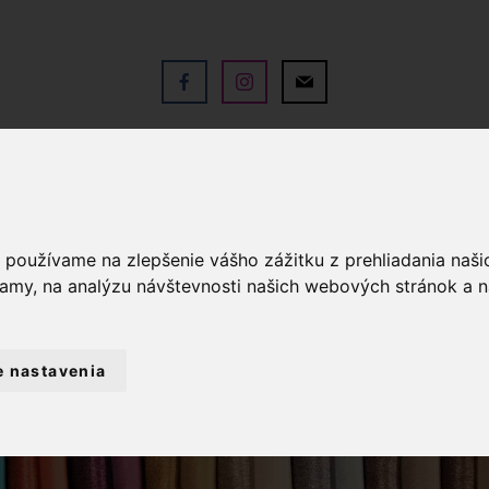
V
OBCHOD
SLUŽBY
KO
a používame na zlepšenie vášho zážitku z prehliadania naš
lamy, na analýzu návštevnosti našich webových stránok a n
e nastavenia
GOMBÍKY
SPOJOVACIE GOMBÍKY
KOV