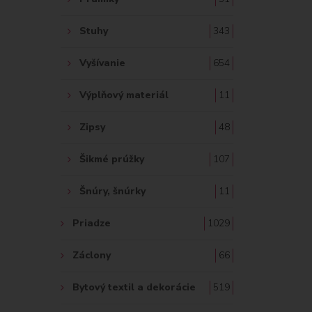
Stuhy
343
Vyšívanie
654
Výplňový materiál
11
Zipsy
48
Šikmé prúžky
107
Šnúry, šnúrky
11
Priadze
1029
Záclony
66
Bytový textil a dekorácie
519