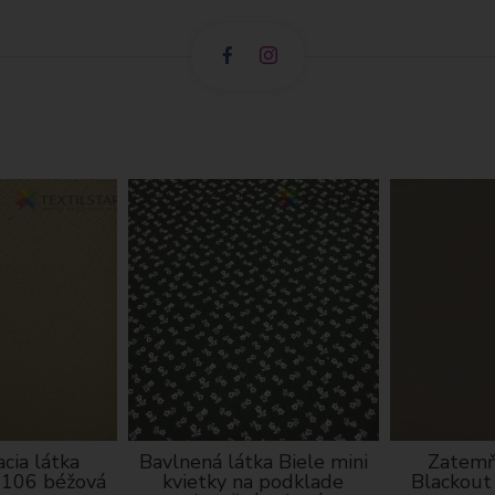
cia látka
Bavlnená látka Biele mini
Zatemň
I106 béžová
kvietky na podklade
Blackout