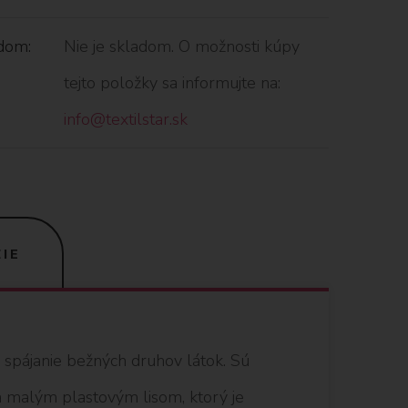
dom:
Nie je skladom. O možnosti kúpy
tejto položky sa informujte na:
info@textilstar.sk
IE
spájanie bežných druhov látok. Sú
a malým plastovým lisom, ktorý je