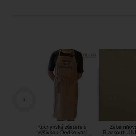
atomický
Kuchynská zástera s
Zatemňova
 - zelené
výšivkou Dedko varí
Blackout UN