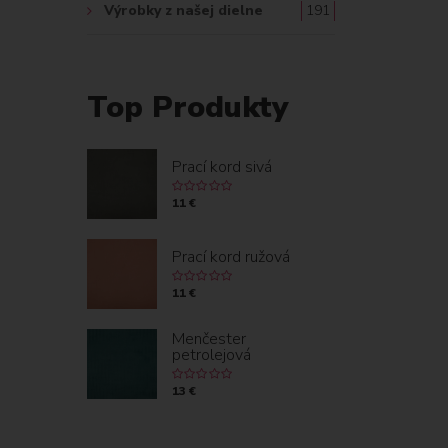
Výrobky z našej dielne
191
Top Produkty
Prací kord sivá
11 €
Prací kord ružová
11 €
Menčester
petrolejová
13 €