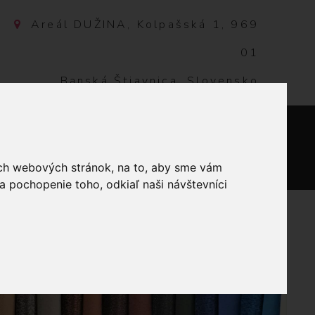
Areál DUŽINA, Kolpašská 1, 969
01
Banská Štiavnica, Slovensko
NTAKT
0
ich webových stránok, na to, aby sme vám
a pochopenie toho, odkiaľ naši návštevníci
OVÉ DRUKY PRIEMER 15 MM ŠEDÁ