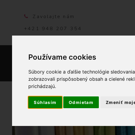
Zavolajte nám
+421 948 207 354
Používame cookies
DOMO
Súbory cookie a ďalšie technológie sledovani
zobrazovali prispôsobený obsah a cielené rek
prichádzajú.
Súhlasím
Odmietam
Zmeniť moj
OBCHOD
GALANTÉRIA