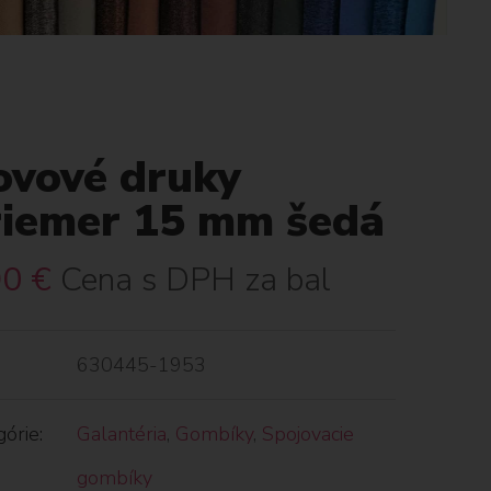
ovové druky
riemer 15 mm šedá
90
€
Cena s DPH za bal
630445-1953
órie:
Galantéria
,
Gombíky
,
Spojovacie
gombíky