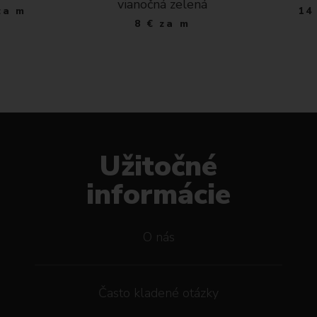
vianočná zelená
za m
14
8
€
za m
Užitočné
informácie
O nás
Často kladené otázky