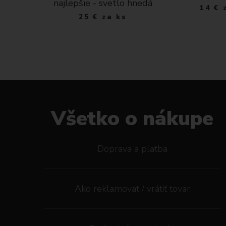
bielom
najlepšie - svetlo hnedá
14
€
e
25
€
za ks
 ks
Všetko o nákupe
Doprava a platba
Ako reklamovat / vrátiť tovar