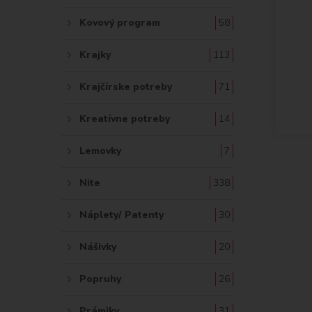
Kovový program
58
Krajky
113
Krajčírske potreby
71
Kreatívne potreby
14
Lemovky
7
Nite
338
Náplety/ Patenty
30
Nášivky
20
Popruhy
26
Prámiky
31