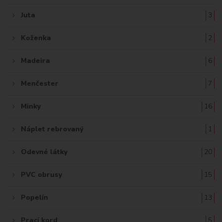
Juta
3
Koženka
2
Madeira
6
Menčester
7
Minky
16
Náplet rebrovaný
1
Odevné látky
20
PVC obrusy
15
Popelín
13
Prací kord
5