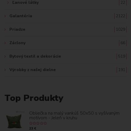
Ľanové látky
22
Galantéria
2122
Priadze
1029
Záclony
66
Bytový textil a dekorácie
519
Výrobky z našej dielne
191
Top Produkty
Obliečka na malý vankúš 50x50 s vyšívaným
motívom - Jeleň v kruhu
23 €