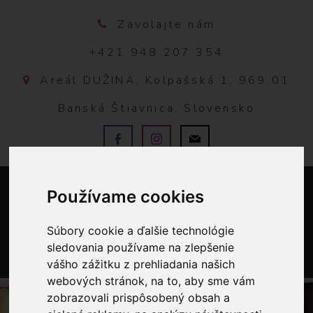
Zavolajte nám
+421 948 207 354
Areál DUŽINA, Kolpašská 1, 969 01
Banská Štiavnica, Slovensko
Používame cookies
Súbory cookie a ďalšie technológie
sledovania používame na zlepšenie
vášho zážitku z prehliadania našich
0
webových stránok, na to, aby sme vám
zobrazovali prispôsobený obsah a