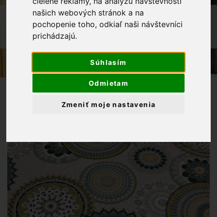
cielené reklamy, na analýzu návštevnosti
našich webových stránok a na
OBCHOD
LÁTKY METRÁŽ
pochopenie toho, odkiaľ naši návštevníci
DEKORAČNÁ LÁTKA - ORIENTÁLNY
prichádzajú.
VZOR
Súhlasím
Odmietam
Zmeniť moje nastavenia