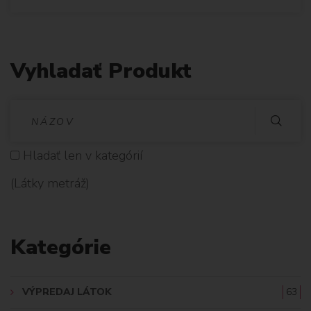
Vyhladať Produkt
V
Y
Hladať len v kategórií
H
(Látky metráž)
L
A
Kategórie
D
A
VÝPREDAJ LÁTOK
63
Ť