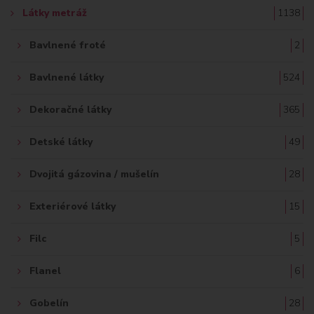
Látky metráž
1138
:
Bavlnené froté
2
Bavlnené látky
524
Dekoračné látky
365
Detské látky
49
Dvojitá gázovina / mušelín
28
Exteriérové látky
15
Filc
5
Flanel
6
Gobelín
28