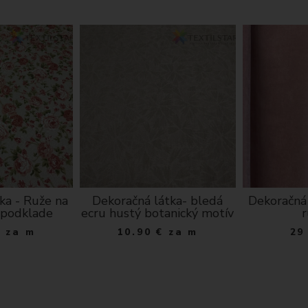
ka - Ruže na
Dekoračná látka- bledá
Dekoračná
 podklade
ecru hustý botanický motív
€
za m
10.90
€
za m
29