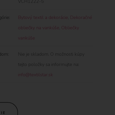
VCH1222-5
órie:
Bytový textil a dekorácie
,
Dekoračné
obliečky na vankúše
,
Obliečky
vankúše
dom:
Nie je skladom. O možnosti kúpy
tejto položky sa informujte na:
info@textilstar.sk
IE