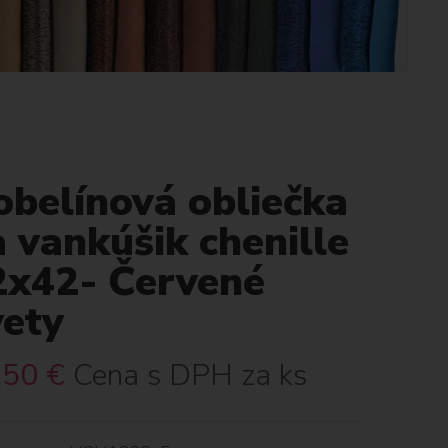
obelínová obliečka
 vankúšik chenille
2x42- Červené
vety
.50
€
Cena s DPH za ks