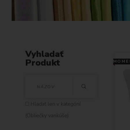
Vyhladať
Produkt
MOMEN
V
Y
H
Hladať len v kategórií
L
(Obliečky vankúše)
A