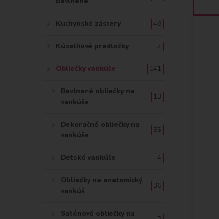
bavlnené
Kuchynské zástery
46
Kúpeľňové predložky
7
Obliečky vankúše
141
Bavlnené obliečky na
13
vankúše
Dekoračné obliečky na
85
vankúše
Detské vankúše
4
Obliečky na anatomický
36
vankúš
Saténové obliečky na
2