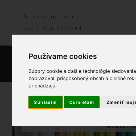
Zavolajte nám
+421 948 207 354
Používame cookies
DOMO
Súbory cookie a ďalšie technológie sledovani
zobrazovali prispôsobený obsah a cielené rek
prichádzajú.
Súhlasím
Odmietam
Zmeniť moj
OBCHOD
GOBELÍNO