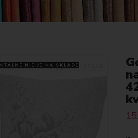
G
TÁLNE NIE JE NA SKLADE
na
4
k
15