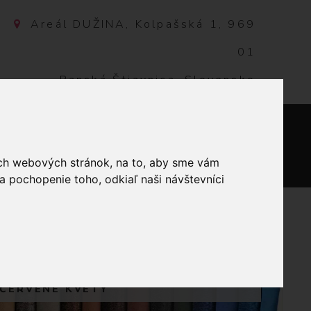
Areál DUŽINA, Kolpašská 1, 969
01
Banská Štiavnica, Slovensko
NTAKT
0
ich webových stránok, na to, aby sme vám
a pochopenie toho, odkiaľ naši návštevníci
KY VANKÚŠE
 ČERVENÉ KVETY