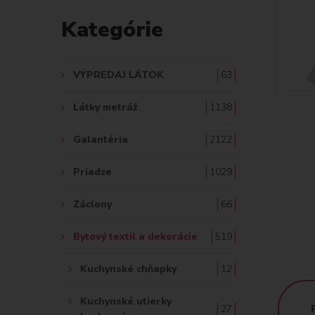
D
Kategórie
A
Ť
VÝPREDAJ LÁTOK
63
:
Látky metráž
1138
Galantéria
2122
Priadze
1029
Záclony
66
Bytový textil a dekorácie
519
Kuchynské chňapky
12
Kuchynské utierky
27