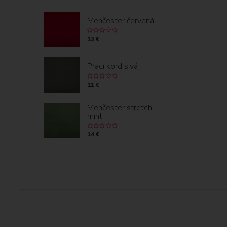
Menčester červená
13 €
Prací kord sivá
11 €
Menčester stretch
mint
14 €