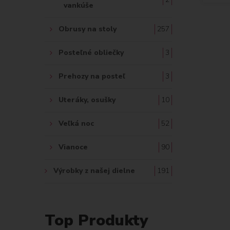
vankúše
Obrusy na stoly
257
Posteľné obliečky
3
Prehozy na posteľ
3
Uteráky, osušky
10
Veľká noc
52
Vianoce
90
Výrobky z našej dielne
191
Top Produkty