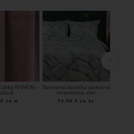
 látka RAMON-
Bavlnená obliečka saténová
Vianočn
ružová
mramorový vzor
chenill
v
€
za m
59.90
€
za ks