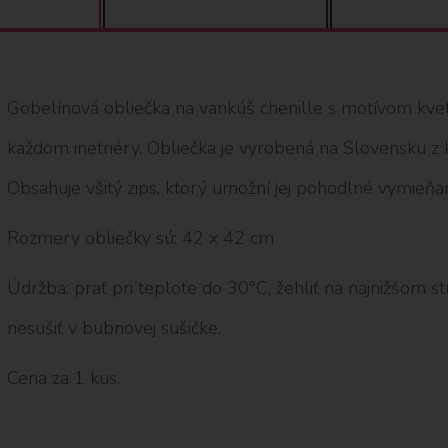
Gobelínová obliečka na vankúš chenille s motívom kve
každom inetriéry. Obliečka je vyrobená na Slovensku z 
Obsahuje všitý zips, ktorý umožní jej pohodlné vymieňan
Rozmery obliečky sú: 42 x 42 cm
Údržba: prať pri teplote do 30°C, žehliť na najnižšom stup
nesušiť v bubnovej sušičke.
Cena za 1 kus.