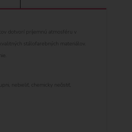
tov dotvorí príjemnú atmosféru v
kvalitných stálofarebných materiálov.
ie.
ni, nebieliť, chemicky nečistiť,