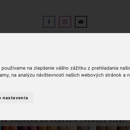
V
OBCHOD
SLUŽBY
KO
a používame na zlepšenie vášho zážitku z prehliadania naš
lamy, na analýzu návštevnosti našich webových stránok a n
e nastavenia
BYTOVÝ TEXTIL A DEKORÁCIE
OBLIEČ
VÁ OBLIEČKA NA VANKÚŠIK CHENILLE 42X42-