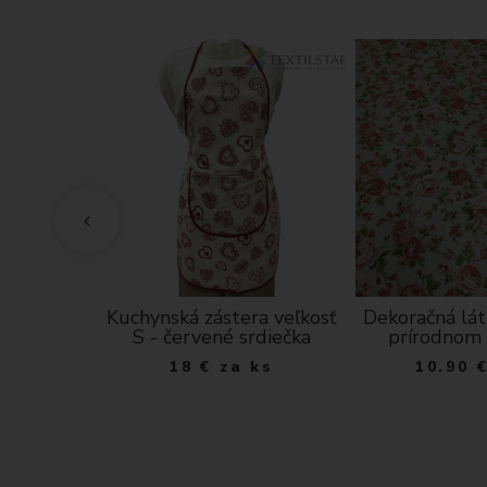
atomický
Kuchynská zástera veľkosť
Dekoračná lát
 - biele
S - červené srdiečka
prírodnom
čky na
18
€
za ks
10.90
klade
 ks