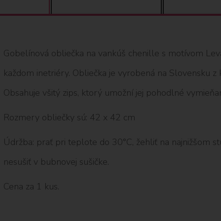
Gobelínová obliečka na vankúš chenille s motívom Lev
každom inetriéry. Obliečka je vyrobená na Slovensku z 
Obsahuje všitý zips, ktorý umožní jej pohodlné vymieňan
Rozmery obliečky sú: 42 x 42 cm
Údržba: prať pri teplote do 30°C, žehliť na najnižšom stup
nesušiť v bubnovej sušičke.
Cena za 1 kus.