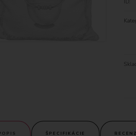
ID:
Kateg
Skla
POPIS
ŠPECIFIKÁCIE
RECENZ