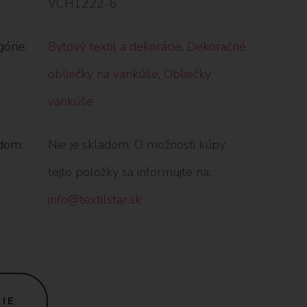
VCH1222-6
órie:
Bytový textil a dekorácie
,
Dekoračné
obliečky na vankúše
,
Obliečky
vankúše
dom:
Nie je skladom. O možnosti kúpy
tejto položky sa informujte na:
info@textilstar.sk
IE