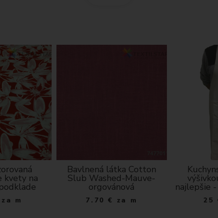
zorovaná
Bavlnená látka Cotton
Kuchyns
e kvety na
Slub Washed-Mauve-
výšivko
podklade
orgovánová
najlepšie 
za m
7.70
€
za m
25