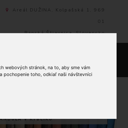
Areál DUŽINA, Kolpašská 1, 969
01
Banská Štiavnica, Slovensko
NTAKT
0
ich webových stránok, na to, aby sme vám
a pochopenie toho, odkiaľ naši návštevníci
KY VANKÚŠE
VANDULA V KÝBLIKU