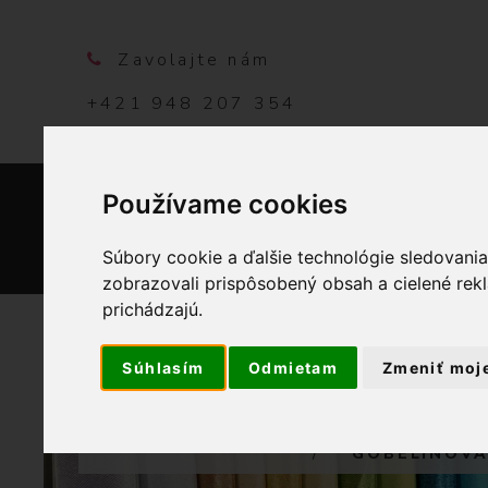
Zavolajte nám
+421 948 207 354
Používame cookies
DOMO
Súbory cookie a ďalšie technológie sledovani
zobrazovali prispôsobený obsah a cielené rek
prichádzajú.
Súhlasím
Odmietam
Zmeniť moj
OBCHOD
GOBELÍNOVÁ