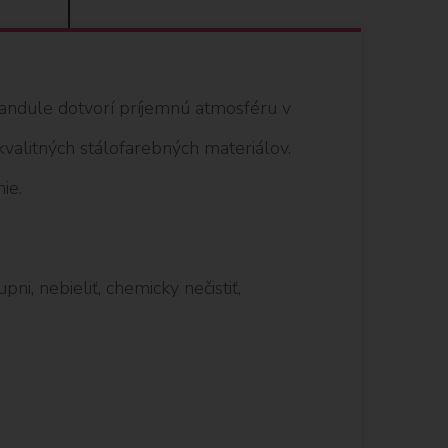
andule dotvorí príjemnú atmosféru v
kvalitných stálofarebných materiálov.
ie.
ni, nebieliť, chemicky nečistiť,