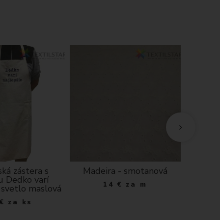
ká zástera s
Madeira - smotanová
Vianočn
u Dedko varí
chenill
14
€
za m
- svetlo maslová
v
€
za ks