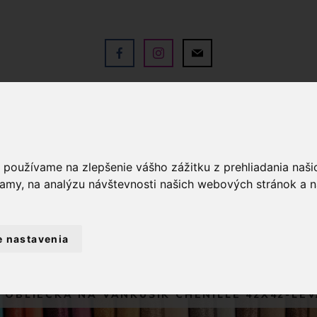
V
OBCHOD
SLUŽBY
KO
a používame na zlepšenie vášho zážitku z prehliadania naš
lamy, na analýzu návštevnosti našich webových stránok a n
e nastavenia
BYTOVÝ TEXTIL A DEKORÁCIE
OBLIEČ
 OBLIEČKA NA VANKÚŠIK CHENILLE 42X42-LE