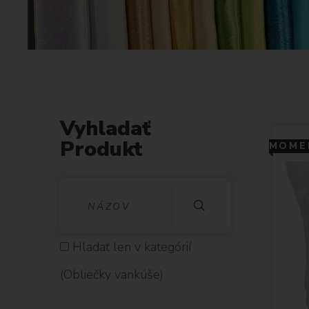
Vyhladať
Produkt
MOMEN
V
Y
H
Hladať len v kategórií
L
(Obliečky vankúše)
A