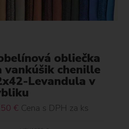
obelínová obliečka
 vankúšik chenille
2x42-Levandula v
bliku
.50
€
Cena s DPH za ks