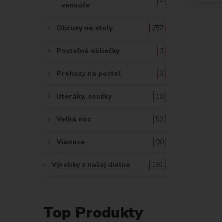
vankúše
Obrusy na stoly
257
Posteľné obliečky
3
Prehozy na posteľ
3
Uteráky, osušky
10
Veľká noc
52
Vianoce
90
Výrobky z našej dielne
191
Top Produkty