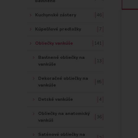
bavlnené
Kuchynské zástery
46
Kúpeľňové predložky
7
Obliečky vankúše
141
Bavlnené obliečky na
13
vankúše
Dekoračné obliečky na
85
vankúše
Detské vankúše
4
Obliečky na anatomický
36
vankúš
Saténové obliečky na
2