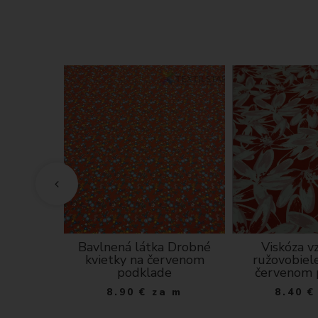
 popínavé
Bavlnená látka Drobné
Viskóza v
vo-modrom
kvietky na červenom
ružovobiel
e
podklade
červenom 
a m
8.90
€
za m
8.40
€