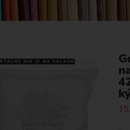
G
TÁLNE NIE JE NA SKLADE
na
4
ký
15