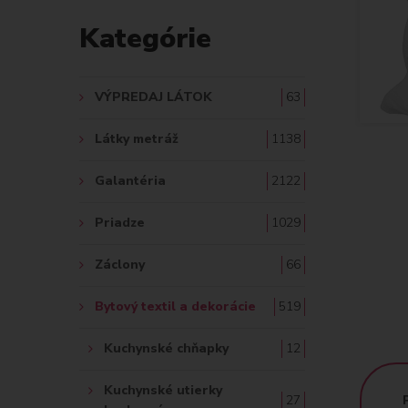
D
Kategórie
A
Ť
VÝPREDAJ LÁTOK
63
:
Látky metráž
1138
Galantéria
2122
Priadze
1029
Záclony
66
Bytový textil a dekorácie
519
Kuchynské chňapky
12
Kuchynské utierky
27