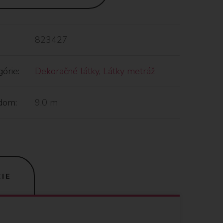
823427
órie:
Dekoračné látky
,
Látky metráž
dom:
9.0 m
IE