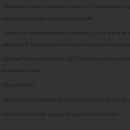
Dekoračná látka s jesenným motívom s hydrofóbnou úpr
nepresiaknu a dajú sa jednoducho utrieť.
Využitie: Je vhodná prevažne na obrusy, štóly ale aj na
vankúšiky či podsedáky a iné bytové doplnky a dekoráci
Údržba: Prať pri teplote do 30°C, žehliť na prvom stupni
bubnovej sušičke.
Cena za meter
Metráž možno objednávať od min. množstva 50 cm po 
Iné množstvo bude upravené zaokrúhlením nahor.