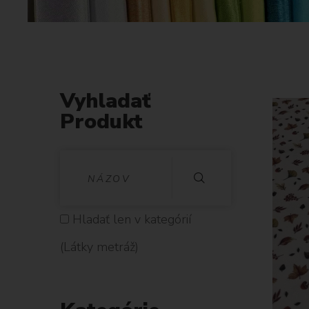
Vyhladať
Produkt
V
Y
H
Hladať len v kategórií
L
(Látky metráž)
A
D