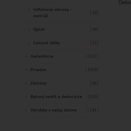
Dekor
teflónové obrusy -
19
metráž
Úplet
18
Ľanové látky
22
Galantéria
2122
Priadze
1029
Záclony
66
Bytový textil a dekorácie
519
Výrobky z našej dielne
191