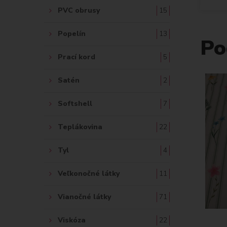
PVC obrusy
15
Popelín
13
Po
Prací kord
5
Satén
2
Softshell
7
Teplákovina
22
Tyl
4
Veľkonočné látky
11
Vianočné látky
71
Viskóza
22