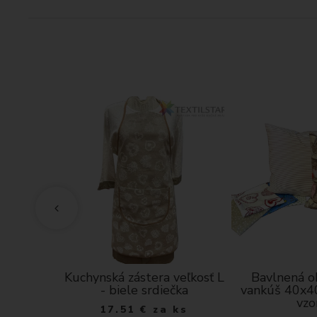
a veľkosť
Kuchynská zástera veľkosť L
Bavlnená o
diečka
- biele srdiečka
vankúš 40x4
vzo
ks
17.51
€
za ks