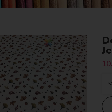
D
Je
10