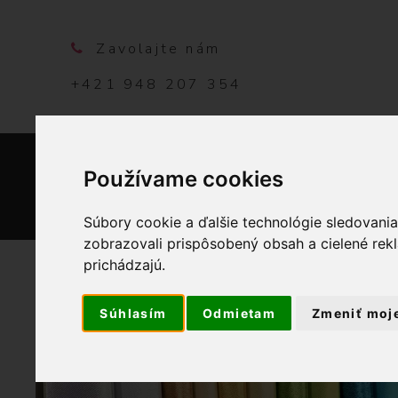
Zavolajte nám
+421 948 207 354
Používame cookies
DOMO
Súbory cookie a ďalšie technológie sledovani
zobrazovali prispôsobený obsah a cielené rek
prichádzajú.
Súhlasím
Odmietam
Zmeniť moj
OBCHOD