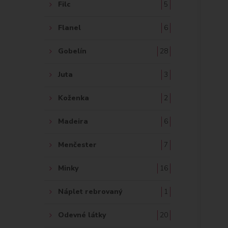
Filc
5
Flanel
6
Gobelín
28
Juta
3
Koženka
2
Madeira
6
Menčester
7
Minky
16
Náplet rebrovaný
1
Odevné látky
20