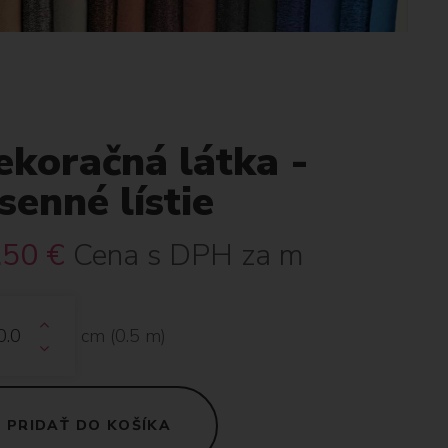
ekoračná látka -
senné lístie
.50
€
Cena s DPH za m
cm (
0.5
m)
PRIDAŤ DO KOŠÍKA