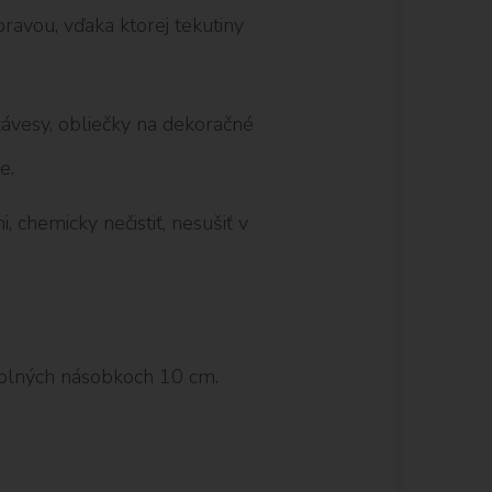
avou, vďaka ktorej tekutiny
 závesy, obliečky na dekoračné
e.
, chemicky nečistiť, nesušiť v
plných násobkoch 10 cm.