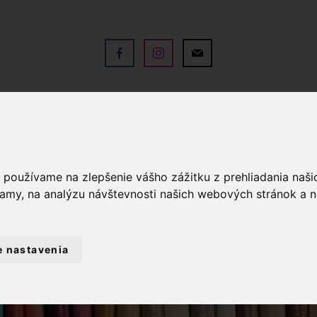
V
OBCHOD
SLUŽBY
KO
a používame na zlepšenie vášho zážitku z prehliadania naš
lamy, na analýzu návštevnosti našich webových stránok a n
e nastavenia
LÁTKY METRÁŽ
DEKORAČNÁ LÁTKA - JE