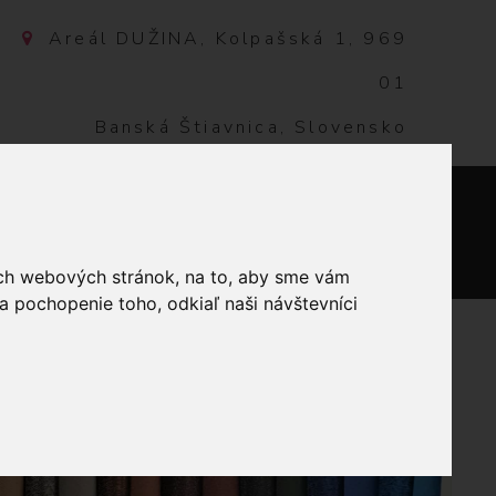
Areál DUŽINA, Kolpašská 1, 969
01
Banská Štiavnica, Slovensko
NTAKT
0
ich webových stránok, na to, aby sme vám
a pochopenie toho, odkiaľ naši návštevníci
SENNÉ LÍSTIE