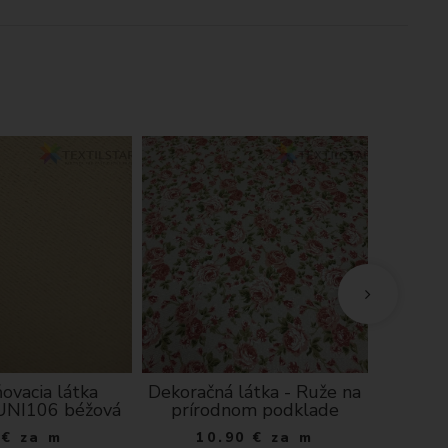
ovacia látka
Dekoračná látka - Ruže na
Dekor
UNI106 béžová
prírodnom podklade
ecru hu
€
za m
10.90
€
za m
1