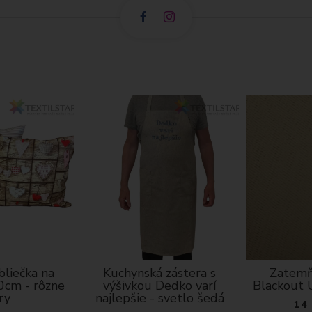
bliečka na
Kuchynská zástera s
Zatemň
0cm - rôzne
výšivkou Dedko varí
Blackout 
ry
najlepšie - svetlo šedá
14