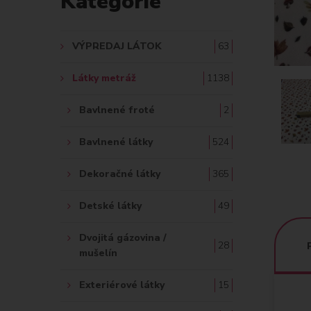
Kategórie
A
Ť
VÝPREDAJ LÁTOK
63
:
Látky metráž
1138
Bavlnené froté
2
Bavlnené látky
524
Dekoračné látky
365
Detské látky
49
Dvojitá gázovina /
28
mušelín
Exteriérové látky
15