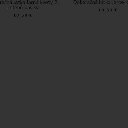
ačná látka Jarné kvety 2,
Dekoračná látka Jarné 
zelené pásiky
10.50 €
10.50 €