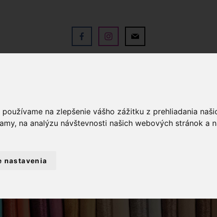
V
OBCHOD
SLUŽBY
KO
a používame na zlepšenie vášho zážitku z prehliadania naš
lamy, na analýzu návštevnosti našich webových stránok a n
e nastavenia
OBCHOD
PVC OBRUS - LÚČNE KVETY