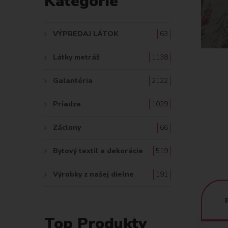
Kategórie
A
Ť
VÝPREDAJ LÁTOK
63
:
Látky metráž
1138
Galantéria
2122
Priadze
1029
Záclony
66
Bytový textil a dekorácie
519
Výrobky z našej dielne
191
Top Produkty