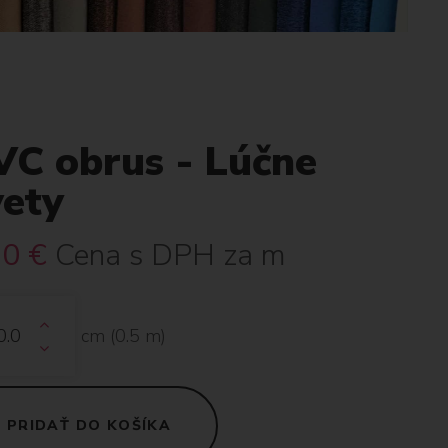
VC obrus - Lúčne
vety
80
€
Cena s DPH za m
cm (
0.5
m)
PRIDAŤ DO KOŠÍKA