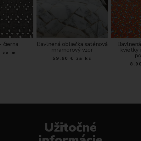
- čierna
Bavlnená obliečka saténová
Bavlnená
mramorový vzor
kvietky
€
za m
po
59.90
€
za ks
8.9
Užitočné
informácie