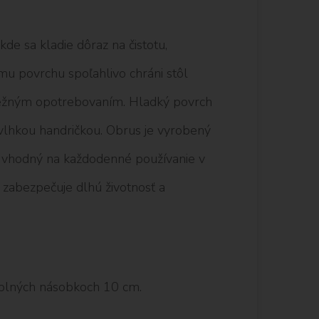
e sa kladie dôraz na čistotu,
u povrchu spoľahlivo chráni stôl
 bežným opotrebovaním. Hladký povrch
 vlhkou handričkou. Obrus je vyrobený
 a vhodný na každodenné používanie v
e zabezpečuje dlhú životnosť a
plných násobkoch 10 cm.