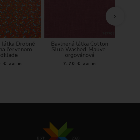
 látka Drobné
Bavlnená látka Cotton
Dekorač
 na červenom
Slub Washed-Mauve-
jarný p
dklade
orgovánová
0
€
za m
7.70
€
za m