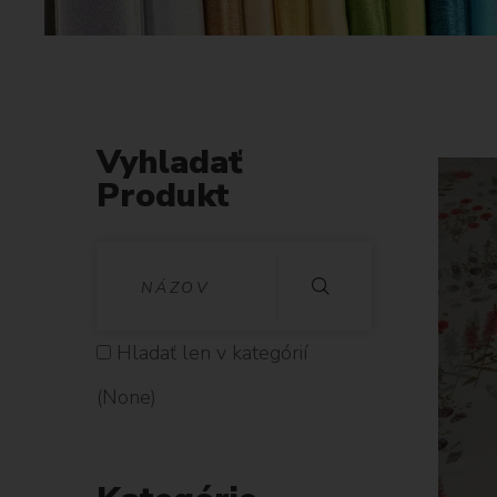
Vyhladať
Produkt
V
Y
H
Hladať len v kategórií
L
(None)
A
D