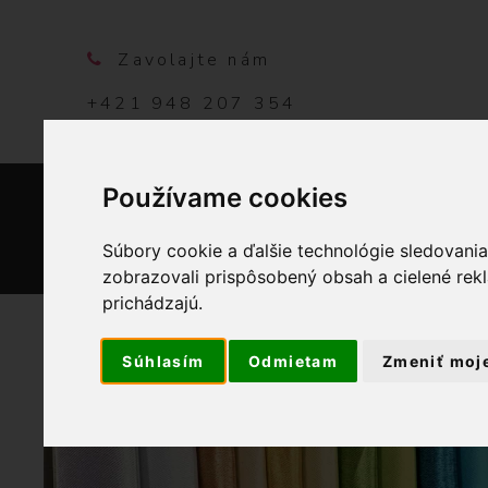
Zavolajte nám
+421 948 207 354
Používame cookies
DOMO
Súbory cookie a ďalšie technológie sledovani
zobrazovali prispôsobený obsah a cielené rek
prichádzajú.
Súhlasím
Odmietam
Zmeniť moj