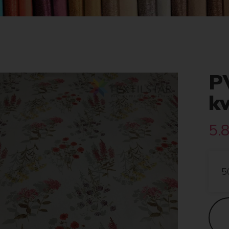
P
k
5.