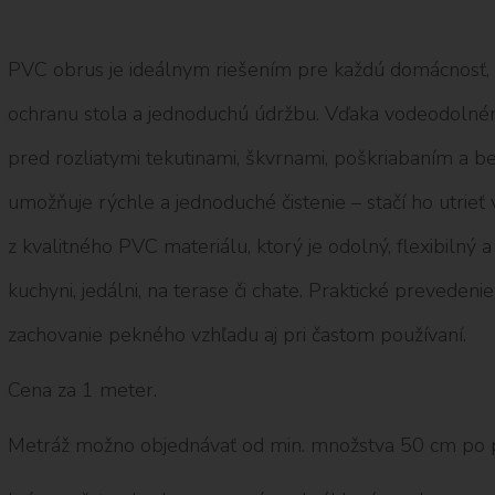
PVC obrus je ideálnym riešením pre každú domácnosť, kd
ochranu stola a jednoduchú údržbu. Vďaka vodeodolném
pred rozliatymi tekutinami, škvrnami, poškriabaním a
umožňuje rýchle a jednoduché čistenie – stačí ho utrieť
z kvalitného PVC materiálu, ktorý je odolný, flexibilný
kuchyni, jedálni, na terase či chate. Praktické prevedeni
zachovanie pekného vzhľadu aj pri častom používaní.
Cena za 1 meter.
Metráž možno objednávať od min. množstva 50 cm po 