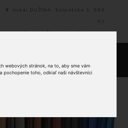
Areál DUŽINA, Kolpašská 1, 969
01
Banská Štiavnica, Slovensko
NTAKT
0
ich webových stránok, na to, aby sme vám
a pochopenie toho, odkiaľ naši návštevníci