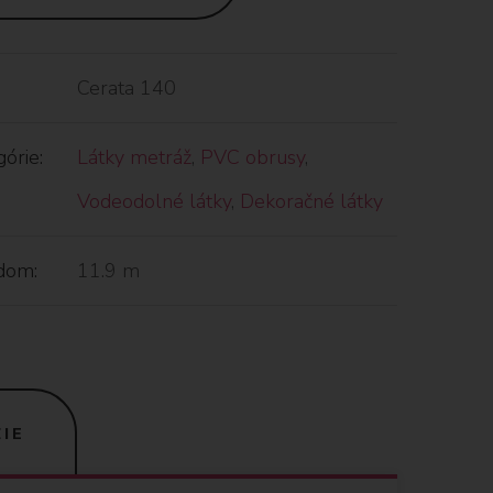
Cerata 140
órie:
Látky metráž
,
PVC obrusy
,
Vodeodolné látky
,
Dekoračné látky
dom:
11.9 m
IE