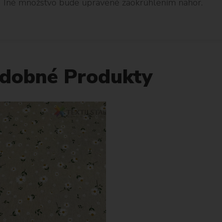
Iné množstvo bude upravené zaokrúhlením nahor.
dobné Produkty