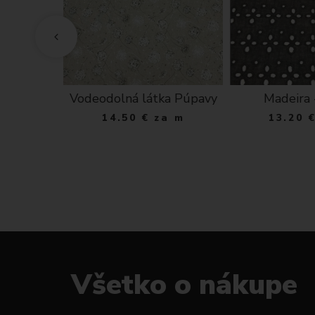
tera s
Vodeodolná látka Púpavy
Madeira 
ý varí
14.50
€
za m
13.20
lo hnedá
ks
Všetko o nákupe