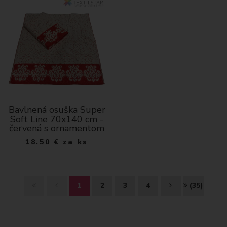
Bavlnená osuška Super
Soft Line 70x140 cm -
červená s ornamentom
18.50
€
za ks
Z
S
Ď
K
1
2
3
4
(35)
A
P
A
O
Č
E
L
N