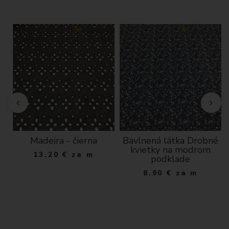
ký
Madeira - čierna
Bavlnená látka Drobné
kvietky na modrom
13.20
€
za m
na
podklade
8.90
€
za m