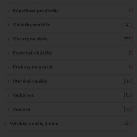
Kúpeľňové predložky
7
Obliečky vankúše
141
Obrusy na stoly
257
Posteľné obliečky
3
Prehozy na posteľ
3
Uteráky, osušky
10
Veľká noc
52
Vianoce
90
Výrobky z našej dielne
191