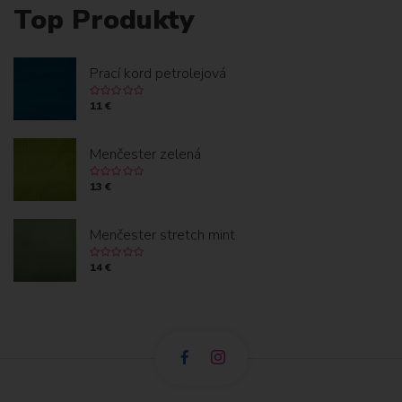
Top Produkty
I
Ť
E
I
A
J
E
Prací kord petrolejová
T
C
11 €
O
Menčester zelená
K
13 €
Menčester stretch mint
14 €