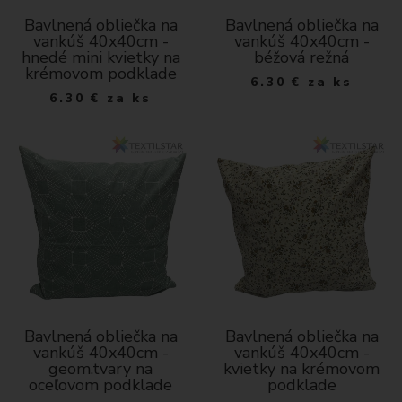
Bavlnená obliečka na
Bavlnená obliečka na
vankúš 40x40cm -
vankúš 40x40cm -
hnedé mini kvietky na
béžová režná
krémovom podklade
6.30
€
za ks
6.30
€
za ks
Bavlnená obliečka na
Bavlnená obliečka na
vankúš 40x40cm -
vankúš 40x40cm -
geom.tvary na
kvietky na krémovom
oceľovom podklade
podklade