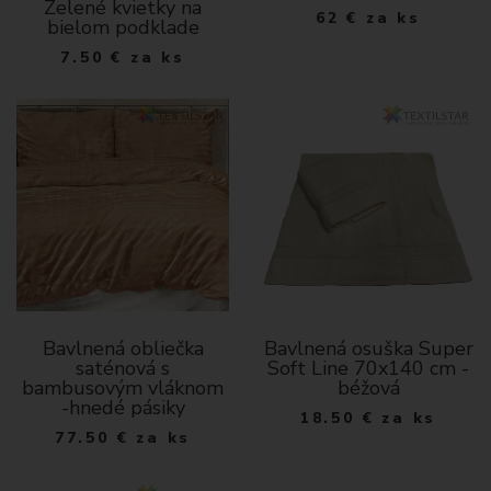
Zelené kvietky na
62
€
za ks
bielom podklade
7.50
€
za ks
Bavlnená obliečka
Bavlnená osuška Super
saténová s
Soft Line 70x140 cm -
bambusovým vláknom
béžová
-hnedé pásiky
18.50
€
za ks
77.50
€
za ks