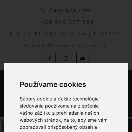
Zavolajte nám
+421 948 207 354
Areál DUŽINA, Kolpašská 1, 969 01
Banská Štiavnica, Slovensko
Používame cookies
Súbory cookie a ďalšie technológie
sledovania používame na zlepšenie
vášho zážitku z prehliadania našich
0
webových stránok, na to, aby sme vám
zobrazovali prispôsobený obsah a