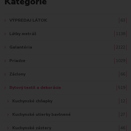
Kategórie
e
D
A
VÝPREDAJ LÁTOK
63
Ť
Látky metráž
1138
:
Galantéria
2122
Priadze
1029
Záclony
66
Bytový textil a dekorácie
519
Kuchynské chňapky
12
Kuchynské utierky bavlnené
27
Kuchynské zástery
46