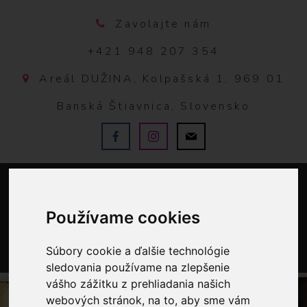
Zavolajte nám
+421 948 207 354
Areál DUŽINA, Kolpašská 1, 969 01
Banská Štiavnica, Slovensko
Používame cookies
Súbory cookie a ďalšie technológie
0
sledovania používame na zlepšenie
vášho zážitku z prehliadania našich
webových stránok, na to, aby sme vám