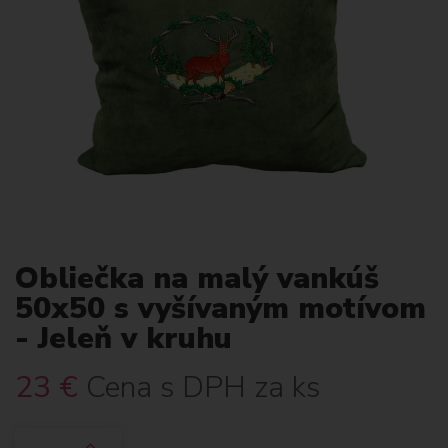
Obliečka na malý vankúš
50x50 s vyšívaným motívom
- Jeleň v kruhu
23
€
Cena s DPH za ks