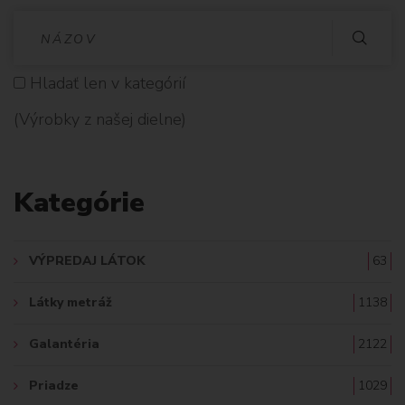
V
Y
Hladať len v kategórií
H
(Výrobky z našej dielne)
L
A
Kategórie
D
A
VÝPREDAJ LÁTOK
63
Ť
Látky metráž
1138
:
Galantéria
2122
Priadze
1029