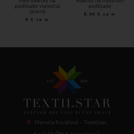
mini kvietky na
kvietky na modrom
podklade vianočná
podklade
zelená
8.90
€
za m
8
€
za m
Marcela Kováčová - Textilstar,