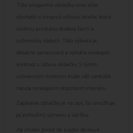
Túto elegantnú obliečku sme ešte
obohatili o strojovú výšivku Jeleňa, ktorá
celému produktu dodáva šarm a
poľovnícky nádych. Táto výšivka je
detailne spracovaná a vytvára vynikajúci
kontrast s látkou obliečky. S týmto
výšivkovým motívom bude váš vankúšik
naozaj vynikajúcim doplnkom interiéru.
Zapínanie obliečky je na zips, čo umožňuje
jej pohodlnú výmenu a údržbu.
Ak chcete pridať do svojho domova