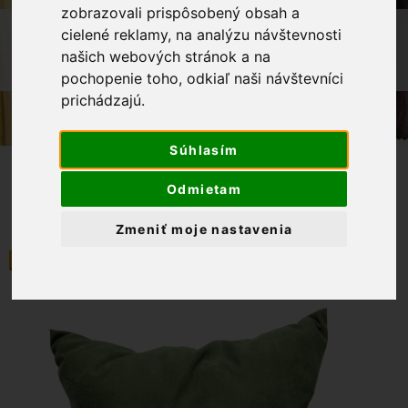
zobrazovali prispôsobený obsah a
OBCHOD
VÝROBKY Z NAŠEJ DIELNE
cielené reklamy, na analýzu návštevnosti
OBLIEČKA NA MALÝ VANKÚŠ 50X50 S
našich webových stránok a na
VYŠÍVANÝM MOTÍVOM - JELEŇ V KRUHU
pochopenie toho, odkiaľ naši návštevníci
prichádzajú.
Súhlasím
Odmietam
Zmeniť moje nastavenia
ODPORÚČAME