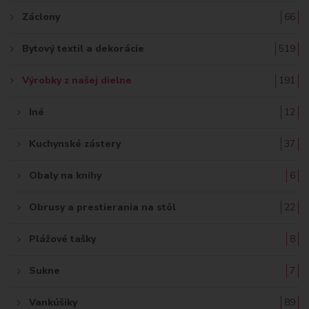
Záclony
66
Bytový textil a dekorácie
519
Výrobky z našej dielne
191
Iné
12
Kuchynské zástery
37
Obaly na knihy
6
Obrusy a prestierania na stôl
22
Plážové tašky
8
Sukne
7
Vankúšiky
89