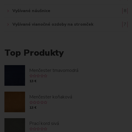
Vyšívané náušnice
8
Vyšívané vianočné ozdoby na stromček
7
Top Produkty
Menčester tmavomodrá
13 €
Menčester koňaková
13 €
Prací kord sivá