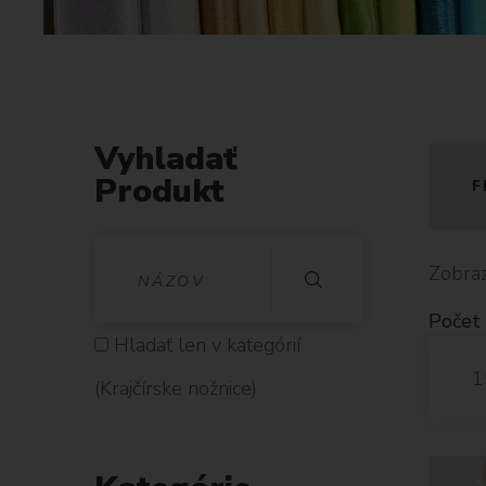
j
č
í
r
s
k
Vyhladať
e
Produkt
F
n
o
V
ž
Zobraz
n
Y
Počet 
i
H
Hladať len v kategórií
c
1
e
L
(Krajčírske nožnice)
A
D