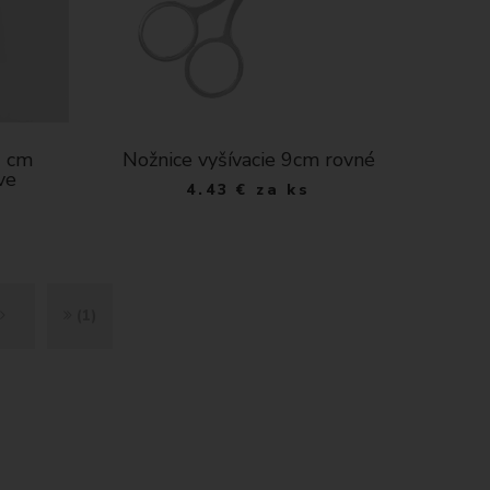
1 cm
Nožnice vyšívacie 9cm rovné
ve
4.43
€
za ks
Ď
K
(1)
A
O
L
N