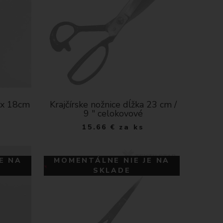
ax 18cm
Krajčírske nožnice dĺžka 23 cm /
9 " celokovové
15.66
€
za ks
E NA
MOMENTÁLNE NIE JE NA
SKLADE