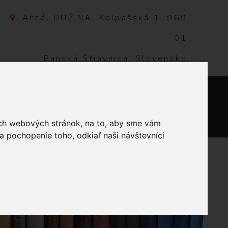
Areál DUŽINA, Kolpašská 1, 969
01
Banská Štiavnica, Slovensko
NTAKT
0
ich webových stránok, na to, aby sme vám
a pochopenie toho, odkiaľ naši návštevníci
JČÍRSKE NOŽNICE