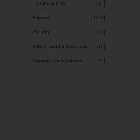
Šnúry, šnúrky
11
Priadze
1029
Záclony
66
Bytový textil a dekorácie
519
Výrobky z našej dielne
191