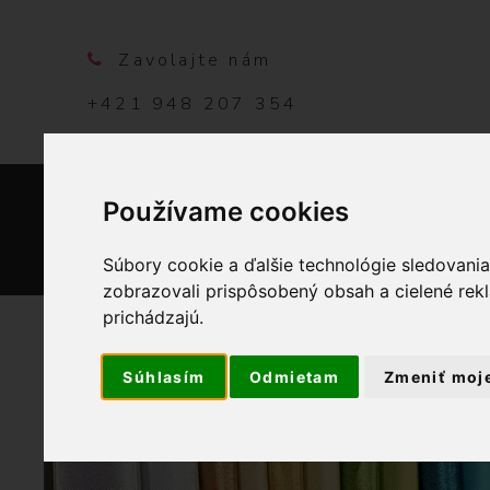
Zavolajte nám
+421 948 207 354
Používame cookies
DOMO
Súbory cookie a ďalšie technológie sledovani
zobrazovali prispôsobený obsah a cielené rek
prichádzajú.
Súhlasím
Odmietam
Zmeniť moj
K
OBCHOD
GA
r
a