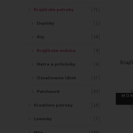
Krajčírske potreby
71
Doplnky
1
Ihly
18
Krajčírske nožnice
9
Kraj
Metre a príložníky
4
Označovanie látok
17
Patchwork
20
MOM
Kreatívne potreby
14
Lemovky
7
Nite
338