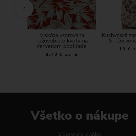
 látka
Viskóza vzorovaná
Kuchynská zás
I 143
ružovobiele kvety na
S - červen
rá
červenom podklade
18
€
 m
8.40
€
za m
Všetko o nákupe
Doprava a platba