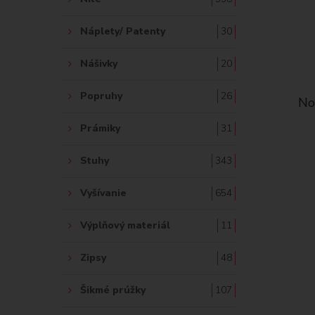
Náplety/ Patenty
30
Nášivky
20
Popruhy
26
No
Prámiky
31
Stuhy
343
Vyšívanie
654
Výplňový materiál
11
Zipsy
48
Šikmé prúžky
107