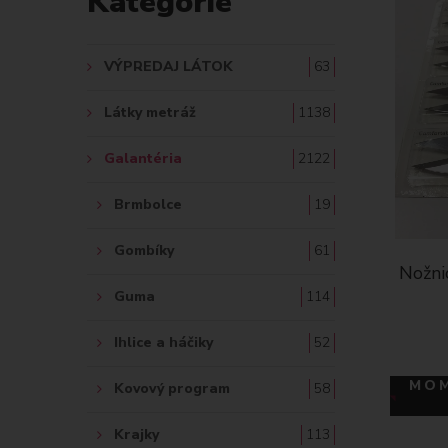
Kategórie
A
Ť
VÝPREDAJ LÁTOK
63
:
Látky metráž
1138
Galantéria
2122
Brmbolce
19
Gombíky
61
Nožni
Guma
114
Ihlice a háčiky
52
MOM
Kovový program
58
Krajky
113