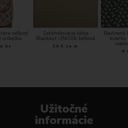
tera veľkosť
Zatemňovacia látka
Bavlnená l
é srdiečka
Blackout UNI106 béžová
kvietky
viano
za ks
14
€
za m
8
Užitočné
informácie