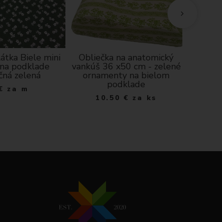
átka Biele mini
Obliečka na anatomický
Bavln
 na podklade
vankúš 36 x50 cm - zelené
Slub
čná zelená
ornamenty na bielom
podklade
€
za m
10.50
€
za ks