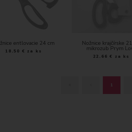
žnice entlovacie 24 cm
Nožnice krajčírske 2
mikrozub Prym Lo
18.50
€
za ks
22.66
€
za ks
Z
S
1
A
P
Č
E