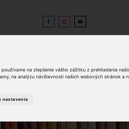
V
OBCHOD
SLUŽBY
KO
a používame na zlepšenie vášho zážitku z prehliadania naš
lamy, na analýzu návštevnosti našich webových stránok a n
e nastavenia
LANTÉRIA
KRAJČÍRSKE POTREBY
KRA