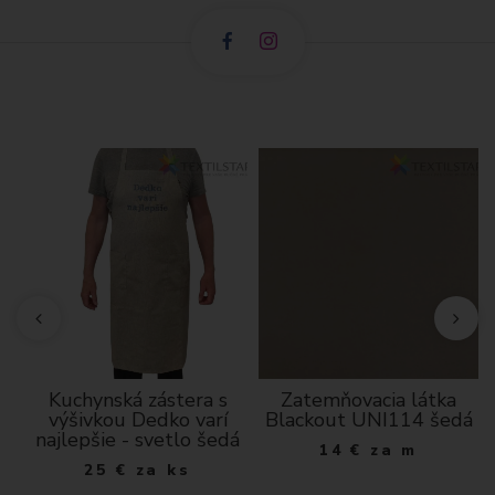
Kuchynská zástera s
Zatemňovacia látka
výšivkou Dedko varí
Blackout UNI114 šedá
m
najlepšie - svetlo šedá
14
€
za m
25
€
za ks