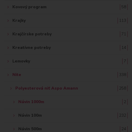
Kovový program
58
Krajky
113
Krajčírske potreby
71
Kreatívne potreby
14
Lemovky
7
Nite
338
Polyesterová niť Aspo Amann
258
Návin 1000m
2
Návin 100m
232
Návin 500m
24