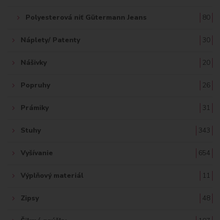
Polyesterová niť Gütermann Jeans
80
Náplety/ Patenty
30
Nášivky
20
Popruhy
26
Prámiky
31
Stuhy
343
Vyšívanie
654
Výplňový materiál
11
Zipsy
48