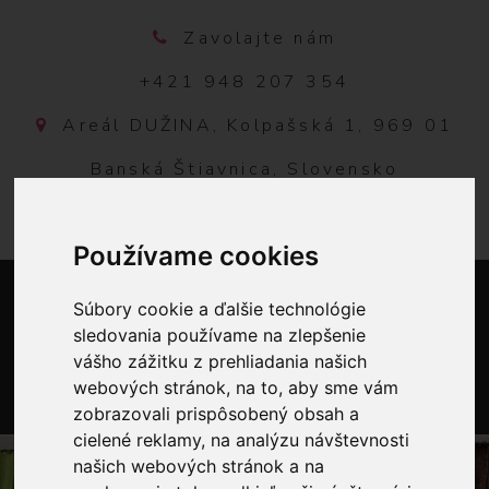
Zavolajte nám
+421 948 207 354
Areál DUŽINA, Kolpašská 1, 969 01
Banská Štiavnica, Slovensko
Používame cookies
Súbory cookie a ďalšie technológie
sledovania používame na zlepšenie
vášho zážitku z prehliadania našich
webových stránok, na to, aby sme vám
zobrazovali prispôsobený obsah a
0
cielené reklamy, na analýzu návštevnosti
našich webových stránok a na