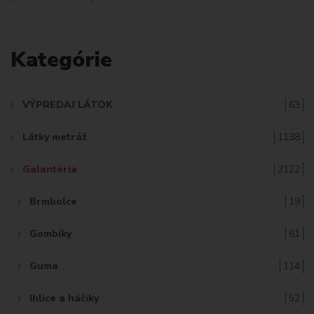
L
A
Kategórie
D
A
VÝPREDAJ LÁTOK
63
Ť
Látky metráž
1138
:
Galantéria
2122
Brmbolce
19
Gombíky
61
Guma
114
Ihlice a háčiky
52