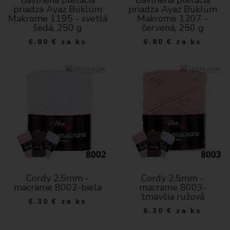
Bavlnená pletacia
Bavlnená pletacia
priadza Ayaz Büklüm
priadza Ayaz Büklüm
Makrome 1195 - svetlá
Makrome 1207 -
šedá, 250 g
červená, 250 g
6.80
€
za ks
6.80
€
za ks
Cordy 2,5mm -
Cordy 2,5mm -
macrame 8002-biela
macrame 8003-
tmavšia ružová
6.30
€
za ks
6.30
€
za ks