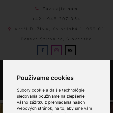
Zavolajte nám
+421 948 207 354
Areál DUŽINA, Kolpašská 1, 969 01
Banská Štiavnica, Slovensko
Používame cookies
Súbory cookie a ďalšie technológie
sledovania používame na zlepšenie
0
vášho zážitku z prehliadania našich
webových stránok, na to, aby sme vám