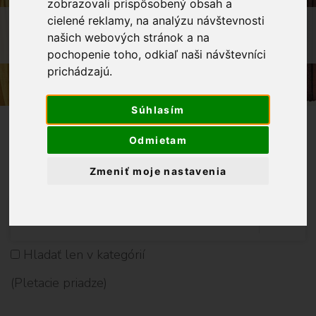
zobrazovali prispôsobený obsah a
P
cielené reklamy, na analýzu návštevnosti
l
OBCHOD
PRIADZE
e
našich webových stránok a na
PLETACIE PRIADZE
t
pochopenie toho, odkiaľ naši návštevníci
a
prichádzajú.
c
i
Súhlasím
e
p
r
Odmietam
i
Vyhladať Produkt
a
Zmeniť moje nastavenia
d
z
V
e
Y
Hladať len v kategórií
H
(Pletacie priadze)
L