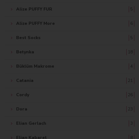
Alize PUFFY FUR
5
Alize PUFFY More
6
Best Socks
5
Betynka
18
Büklüm Makrome
4
Catania
21
Cordy
26
Dora
23
Elian Gerlach
3
Elian Kabaret
8