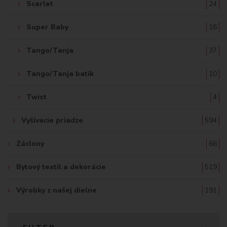
Scarlet
24
Super Baby
16
Tango/Tanja
37
Tango/Tanja batik
10
Twist
4
Vyšívacie priadze
594
Záclony
66
Bytový textil a dekorácie
519
Výrobky z našej dielne
191