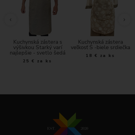
D
Kuchynská zástera s
Kuchynská zástera
výšivkou Starký varí
veľkosť S -biele srdiečka
najlepšie - svetlo šedá
18
€
za ks
25
€
za ks