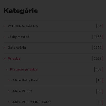
A
Kategórie
D
A
VÝPREDAJ LÁTOK
63
Ť
Látky metráž
1138
:
Galantéria
2122
Priadze
1029
Pletacie priadze
435
Alize Baby Best
18
Alize PUFFY
53
Alize PUFFY FINE Color
3