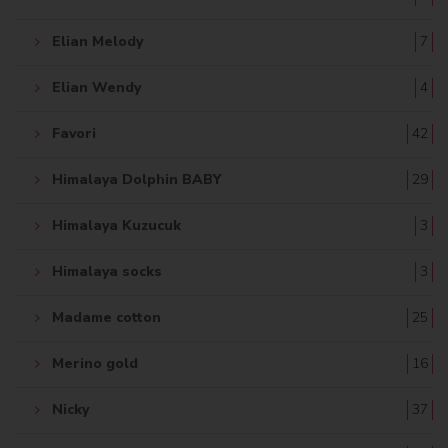
Elian Melody
7
Elian Wendy
4
Favori
42
Himalaya Dolphin BABY
29
Himalaya Kuzucuk
3
Himalaya socks
3
Madame cotton
25
Merino gold
16
Nicky
37