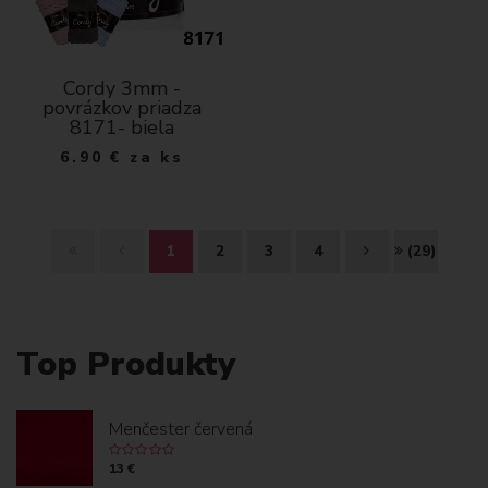
Cordy 3mm -
povrázkov priadza
8171- biela
6.90
€
za ks
Z
S
Ď
K
1
2
3
4
(29)
A
P
A
O
Č
E
L
N
Top Produkty
I
Ť
E
I
A
J
E
Menčester červená
T
C
13 €