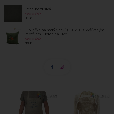
O
Prací kord sivá
K
11 €
Obliečka na malý vankúš 50x50 s vyšívaným
motívom - Jeleň na lúke
23 €