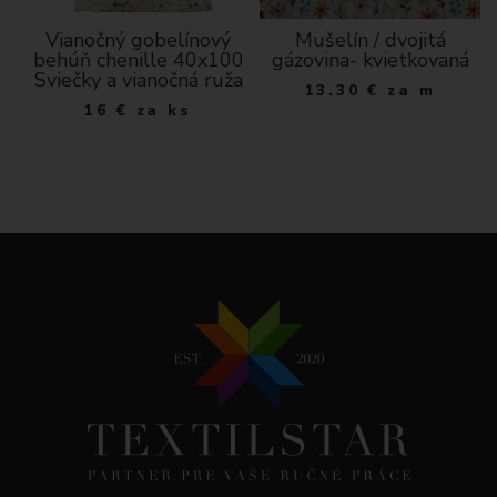
cm
Vianočný gobelínový
Mušelín / dvojitá
behúň chenille 40x100
gázovina- kvietkovaná
Sviečky a vianočná ruža
13.30
€
za m
16
€
za ks