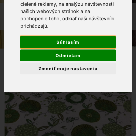
cielené reklamy, na analýzu návštevnosti
OBCHOD
LÁTKY METRÁŽ
našich webových stránok a na
pochopenie toho, odkiaľ naši návštevníci
DEKORAČNÁ LÁTKA-MIX ZELENÝCH
VZOROV NA REŽNOM PODKLADE
prichádzajú.
Súhlasím
Odmietam
Zmeniť moje nastavenia