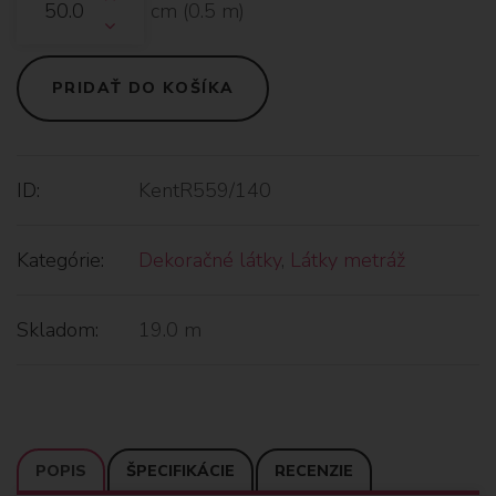
cm (
0.5
m)
PRIDAŤ DO KOŠÍKA
ID:
KentR559/140
Kategórie:
Dekoračné látky
,
Látky metráž
Skladom:
19.0 m
POPIS
ŠPECIFIKÁCIE
RECENZIE