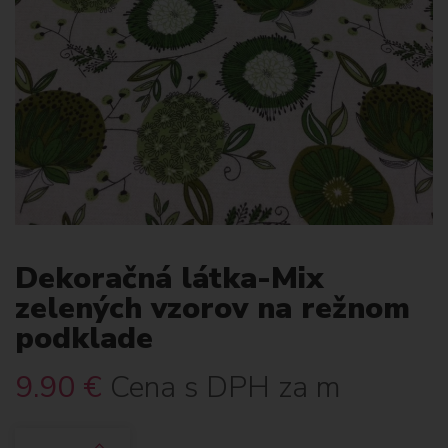
Dekoračná látka-Mix
zelených vzorov na režnom
podklade
9.90
€
Cena s DPH za m