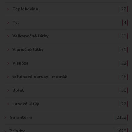
Teplákovina
22
Tyl
4
Veľkonočné látky
11
Vianočné látky
71
Viskóza
22
teflónové obrusy - metráž
19
Úplet
18
Ľanové látky
22
Galantéria
2122
Priadze
1029