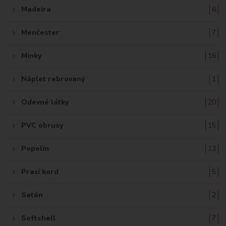
Madeira
6
Menčester
7
Minky
16
Náplet rebrovaný
1
Odevné látky
20
PVC obrusy
15
Popelín
13
Prací kord
5
Satén
2
Softshell
7