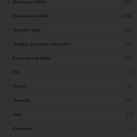
Bavlnené látky
524
Dekoračné látky
365
Detské látky
49
Dvojitá gázovina / mušelín
28
Exteriérové látky
15
Filc
5
Flanel
6
Gobelín
28
Juta
3
Koženka
2