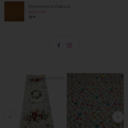
Menčester koňaková
13 €