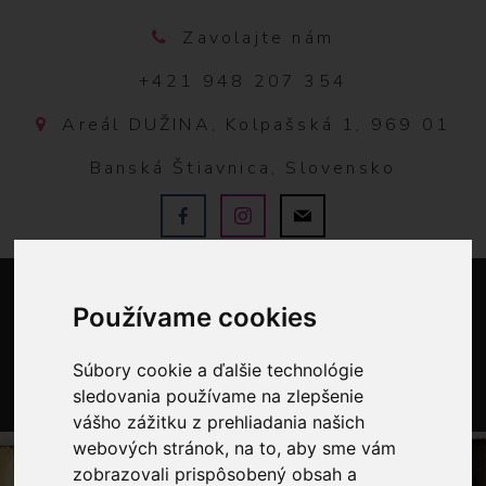
Zavolajte nám
+421 948 207 354
Areál DUŽINA, Kolpašská 1, 969 01
Banská Štiavnica, Slovensko
Používame cookies
Súbory cookie a ďalšie technológie
sledovania používame na zlepšenie
0
vášho zážitku z prehliadania našich
webových stránok, na to, aby sme vám
zobrazovali prispôsobený obsah a