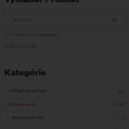
V
Y
Hladať len v kategórií
H
(Látky metráž)
L
A
Kategórie
D
A
VÝPREDAJ LÁTOK
63
Ť
Látky metráž
1138
:
Bavlnené froté
2