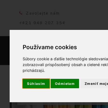
Zavolajte nám
+421 948 207 354
Používame cookies
DOMO
Súbory cookie a ďalšie technológie sledovani
zobrazovali prispôsobený obsah a cielené rek
prichádzajú.
Súhlasím
Odmietam
Zmeniť moj
OBCHOD
GALAN