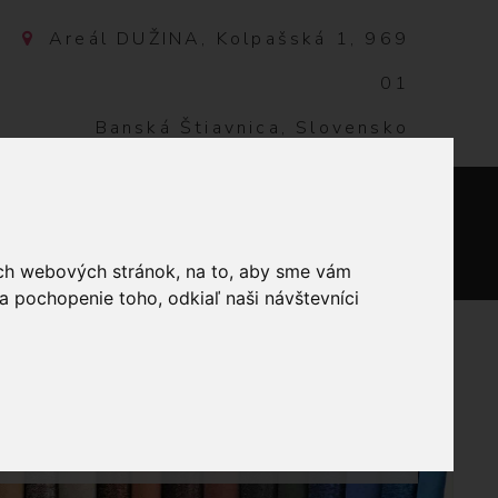
Areál DUŽINA, Kolpašská 1, 969
01
Banská Štiavnica, Slovensko
NTAKT
0
ich webových stránok, na to, aby sme vám
a pochopenie toho, odkiaľ naši návštevníci
VANIE
PERLOVKA
5M