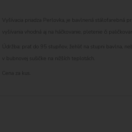
Vyšívacia priadza Perlovka, je bavlnená stálofarebná pr
vyšívania vhodná aj na háčkovanie, pletenie či paličkovan
Údržba: prať do 95 stupňov, žehliť na stupni bavlna, nebi
v bubnovej sušičke na nižších teplotách.
Cena za kus.