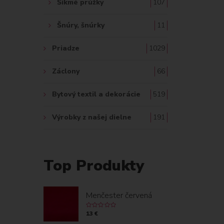
Šikmé prúžky
107
Šnúry, šnúrky
11
Priadze
1029
Záclony
66
Bytový textil a dekorácie
519
Výrobky z našej dielne
191
Top Produkty
Menčester červená
13 €