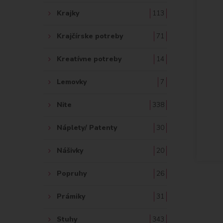
Krajky
113
Krajčírske potreby
71
Kreatívne potreby
14
Lemovky
7
Nite
338
Náplety/ Patenty
30
Nášivky
20
Popruhy
26
Prámiky
31
Stuhy
343