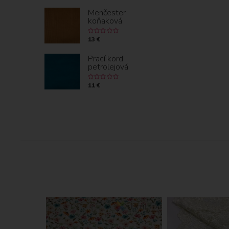
Menčester
koňaková
13 €
Prací kord
petrolejová
11 €