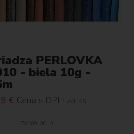
riadza PERLOVKA
10 - biela 10g -
5m
29
€
Cena s DPH za ks
76009-0010