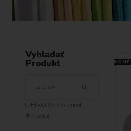
Vyhladať
Produkt
MOMEN
V
Y
H
Hladať len v kategórií
L
(Perlovka)
A