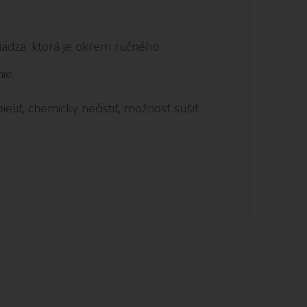
iadza, ktorá je okrem ručného
ie.
eliť, chemicky nečistiť, možnosť sušiť