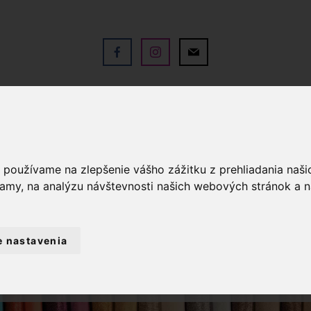
V
OBCHOD
SLUŽBY
KO
a používame na zlepšenie vášho zážitku z prehliadania naš
lamy, na analýzu návštevnosti našich webových stránok a n
e nastavenia
TÉRIA
VYŠÍVANIE
BAVLNKY NA VYŠÍ
PRIADZA PERLOVKA 0010 - BIELA 10G - 8