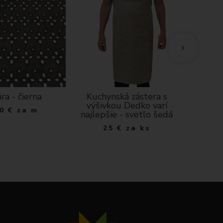
ra - čierna
Kuchynská zástera s
Dek
výšivkou Dedko varí
Smotan
0
€
za m
najlepšie - svetlo šedá
prír
25
€
za ks
1