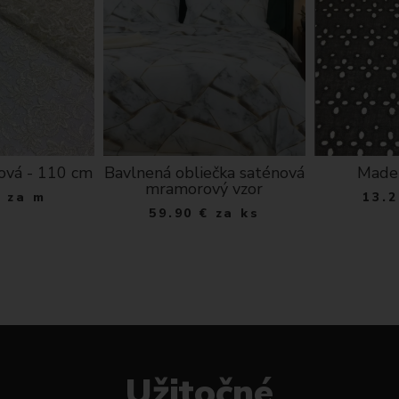
ová - 110 cm
Bavlnená obliečka saténová
Madei
mramorový vzor
€
za m
13.2
59.90
€
za ks
Užitočné