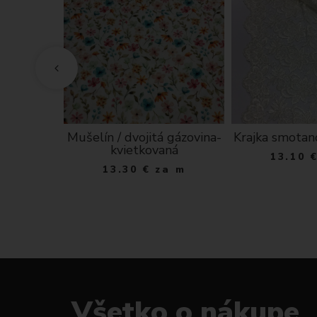
 Drobné
Mušelín / dvojitá gázovina-
Krajka smotan
odrom
kvietkovaná
13.10
e
13.30
€
za m
 m
Všetko o nákupe