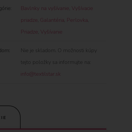
órie:
Bavlnky na vyšívanie
,
Vyšívacie
priadze
,
Galantéria
,
Perlovka
,
Priadze
,
Vyšívanie
dom:
Nie je skladom. O možnosti kúpy
tejto položky sa informujte na:
info@textilstar.sk
IE