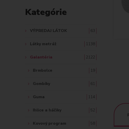
D
Kategórie
A
Ť
VÝPREDAJ LÁTOK
63
:
Látky metráž
1138
Galantéria
2122
Brmbolce
19
Gombíky
61
Guma
114
Ihlice a háčiky
52
Kovový program
58