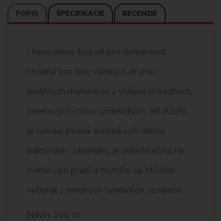
POPIS
ŠPECIFIKÁCIE
RECENZIE
Univerzálna šicia niť pre domácnosť,
vhodná pre šitie všetkých druhov
textilných materiálov z vlákien prírodných,
zmesových i plno syntetických. Niť ASPO
je vysoko pevná, odolná voči oderu,
baktériám i plesniam, je stálofarebná na
svetle i pri praní a nezráža sa. Môžete
vyberať z mnohých farebných variantov.
Návin: 100 m