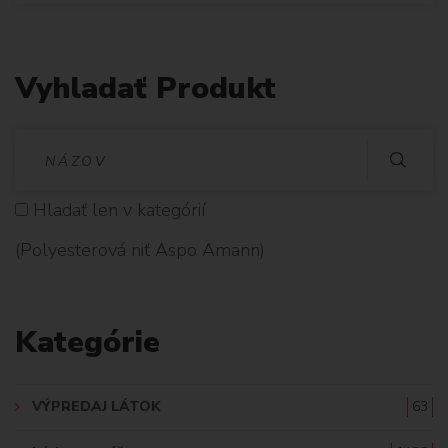
Vyhladať Produkt
V
Y
Hladať len v kategórií
H
(Polyesterová niť Aspo Amann)
L
A
Kategórie
D
A
VÝPREDAJ LÁTOK
63
Ť