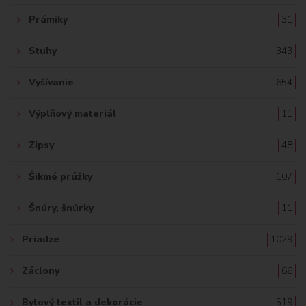
Prámiky
31
Stuhy
343
Vyšívanie
654
Výplňový materiál
11
Zipsy
48
Šikmé prúžky
107
Šnúry, šnúrky
11
Priadze
1029
Záclony
66
Bytový textil a dekorácie
519