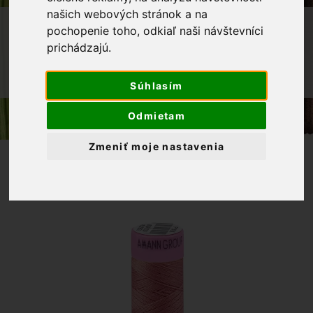
našich webových stránok a na
OBCHOD
GALANTÉRIA
NITE
pochopenie toho, odkiaľ naši návštevníci
prichádzajú.
POLYESTEROVÁ NIŤ ASPO AMANN
POLYESTEROVÁ NIŤ 100M, ODTIEŇ
0638
Súhlasím
Odmietam
Zmeniť moje nastavenia