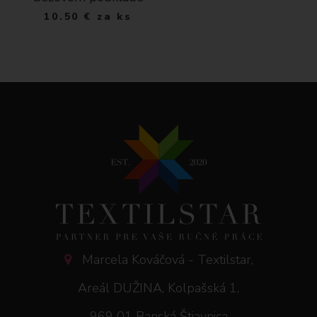
10.50
€
za ks
Marcela Kováčová - Textilstar,
Areál DUŽINA, Kolpašská 1,
969 01 Banská Štiavnica