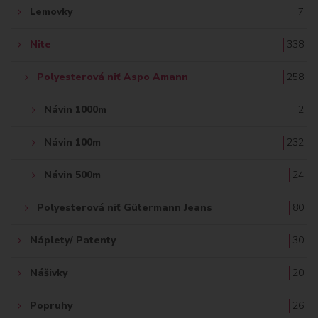
Lemovky
7
Nite
338
Polyesterová niť Aspo Amann
258
Návin 1000m
2
Návin 100m
232
Návin 500m
24
Polyesterová niť Gütermann Jeans
80
Náplety/ Patenty
30
Nášivky
20
Popruhy
26