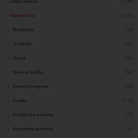
Látky metráž
1138
:
Galantéria
2122
Brmbolce
19
Gombíky
61
Guma
114
Ihlice a háčiky
52
Kovový program
58
Krajky
113
Krajčírske potreby
71
Kreatívne potreby
14