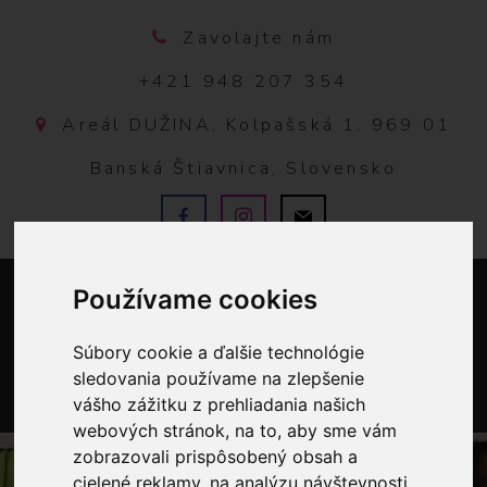
Zavolajte nám
+421 948 207 354
Areál DUŽINA, Kolpašská 1, 969 01
Banská Štiavnica, Slovensko
Používame cookies
Súbory cookie a ďalšie technológie
sledovania používame na zlepšenie
vášho zážitku z prehliadania našich
0
webových stránok, na to, aby sme vám
zobrazovali prispôsobený obsah a
cielené reklamy, na analýzu návštevnosti