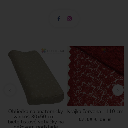
Obliečka na anatomický
Krajka červená - 110 cm
vankúš 30x50 cm -
13.10
€
za m
á
biele listové vetvičky na
béžovom podklade