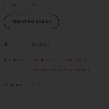
ks
PRIDAŤ DO KOŠÍKA
ID:
0638/100
Kategórie:
Galantéria
,
Nite
,
Návin 100m
,
Polyesterová niť Aspo Amann
Skladom:
25.0 ks