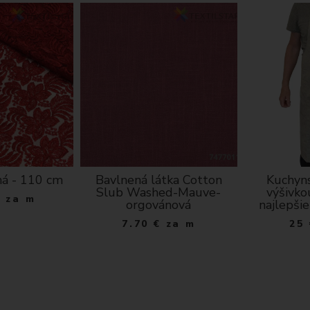
ná - 110 cm
Bavlnená látka Cotton
Kuchyns
Slub Washed-Mauve-
výšivko
€
za m
orgovánová
najlepšie
7.70
€
za m
25