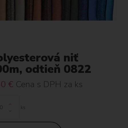
lyesterová niť
00m, odtieň 0822
60
€
Cena s DPH za ks
ks