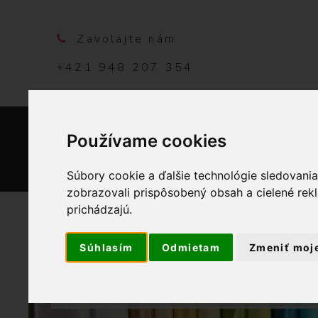
Zavolajte nám
+421 948 207 354
Používame cookies
DOMO
Súbory cookie a ďalšie technológie sledovani
zobrazovali prispôsobený obsah a cielené rek
prichádzajú.
Súhlasím
Odmietam
Zmeniť moj
OBCHOD