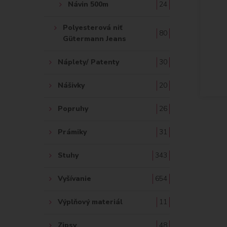
Návin 500m
24
Polyesterová niť
80
Gütermann Jeans
Náplety/ Patenty
30
Nášivky
20
Popruhy
26
Prámiky
31
Stuhy
343
Vyšívanie
654
Výplňový materiál
11
Zipsy
48