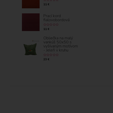
11 €
Prací kord
fialovobordová
11 €
Obliečka na malý
vankúš 50x50 s
vyšívaným motívom
- Jeleň v kruhu
23 €