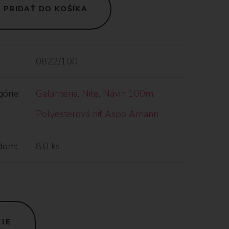
PRIDAŤ DO KOŠÍKA
0822/100
órie:
Galantéria
,
Nite
,
Návin 100m
,
Polyesterová niť Aspo Amann
dom:
8.0 ks
IE