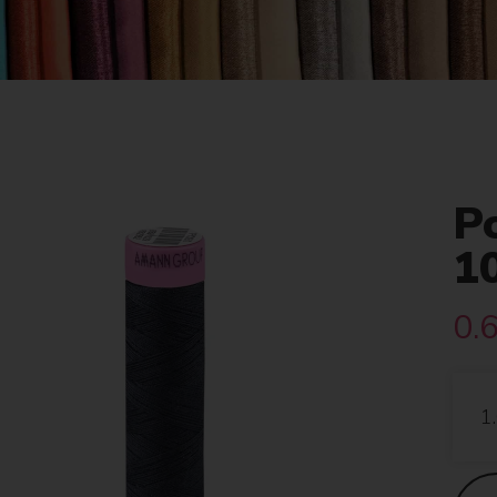
Po
1
0.