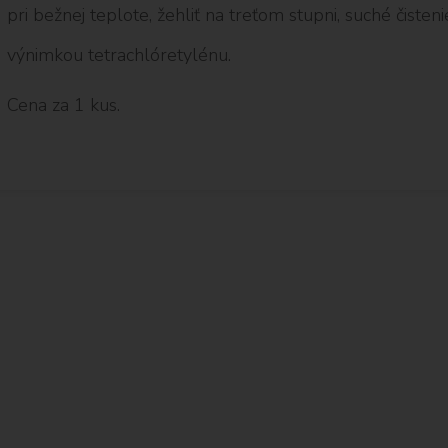
pri bežnej teplote, žehliť na treťom stupni, suché čisten
výnimkou tetrachlóretylénu.
Cena za 1 kus.