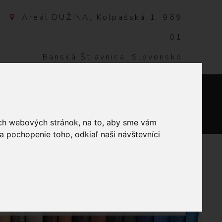
Areál DUŽINA, Kolpašská 1, 969
01
Banská Štiavnica, Slovensko
NTAKT
0
ich webových stránok, na to, aby sme vám
a pochopenie toho, odkiaľ naši návštevníci
IŤ ASPO AMANN