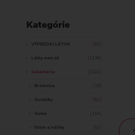
D
A
Kategórie
Ť
:
VÝPREDAJ LÁTOK
63
Látky metráž
1138
Galantéria
2122
Brmbolce
19
Gombíky
61
Guma
114
Ihlice a háčiky
52