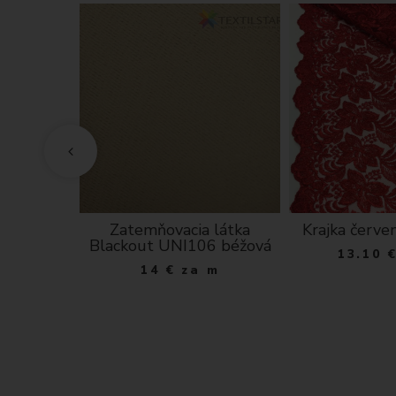
ná modré
Zatemňovacia látka
Krajka červe
 podklade
Blackout UNI106 béžová
13.10
 m
14
€
za m