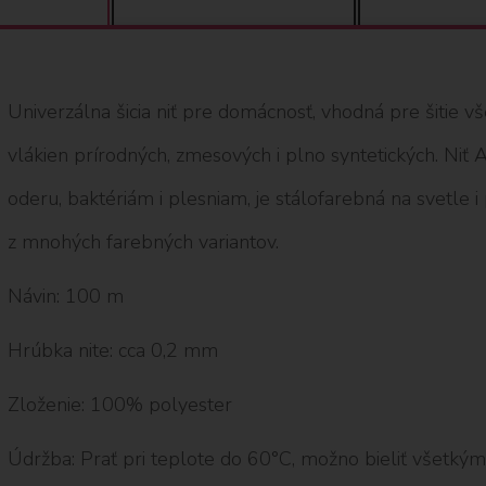
Univerzálna šicia niť pre domácnosť, vhodná pre šitie v
vlákien prírodných, zmesových i plno syntetických. Niť
oderu, baktériám i plesniam, je stálofarebná na svetle i
z mnohých farebných variantov.
Návin: 100 m
Hrúbka nite: cca 0,2 mm
Zloženie: 100% polyester
Údržba: Prať pri teplote do 60°C, možno bieliť všetkým