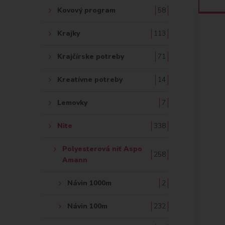
Kovový program
58
Krajky
113
Krajčírske potreby
71
Kreatívne potreby
14
Lemovky
7
Nite
338
Polyesterová niť Aspo
258
Amann
Návin 1000m
2
Návin 100m
232