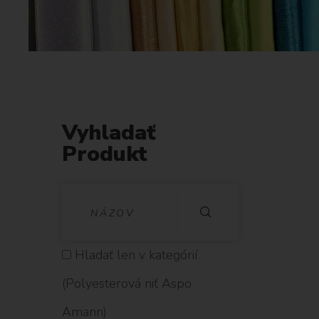
Vyhladať
Produkt
V
Y
H
Hladať len v kategórií
L
(Polyesterová niť Aspo
A
Amann)