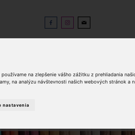
V
OBCHOD
SLUŽBY
KO
a používame na zlepšenie vášho zážitku z prehliadania naš
lamy, na analýzu návštevnosti našich webových stránok a n
e nastavenia
GALANTÉRIA
NITE
POLYESTEROVÁ N
POLYESTEROVÁ NIŤ 100M, ODTIEŇ 0822