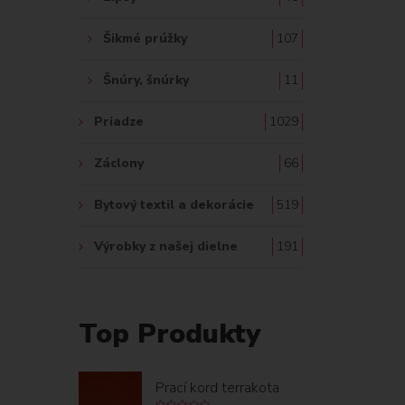
Šikmé prúžky
107
Šnúry, šnúrky
11
Priadze
1029
Záclony
66
Bytový textil a dekorácie
519
Výrobky z našej dielne
191
Top Produkty
Prací kord terrakota