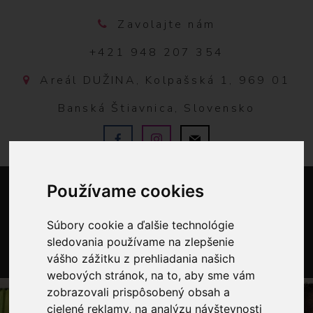
Zavolajte nám
+421 948 207 354
Areál DUŽINA, Kolpašská 1, 969 01
Banská Štiavnica, Slovensko
Používame cookies
Súbory cookie a ďalšie technológie
sledovania používame na zlepšenie
vášho zážitku z prehliadania našich
0
webových stránok, na to, aby sme vám
zobrazovali prispôsobený obsah a
cielené reklamy, na analýzu návštevnosti