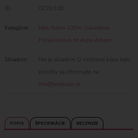
ID:
0239/100
Kategórie:
Nite
,
Návin 100m
,
Galantéria
,
Polyesterová niť Aspo Amann
Skladom:
Nie je skladom. O možnosti kúpy tejto
položky sa informujte na:
info@textilstar.sk
POPIS
ŠPECIFIKÁCIE
RECENZIE