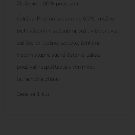
Zloženie: 100% polyester
Údržba: Prať pri teplote do 60°C, možno
bieliť všetkými spôsobmi, sušiť v bubnovej
sušičke pri bežnej teplote, žehliť na
treťom stupni, suché čistenie, zákaz
používať rozpúšťadlá s výnimkou
tetrachlóretylénu.
Cena za 1 kus.