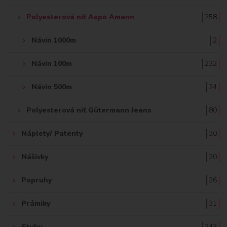
Polyesterová niť Aspo Amann
258
Návin 1000m
2
Návin 100m
232
Návin 500m
24
Polyesterová niť Gütermann Jeans
80
Náplety/ Patenty
30
Nášivky
20
Popruhy
26
Prámiky
31
Stuhy
343