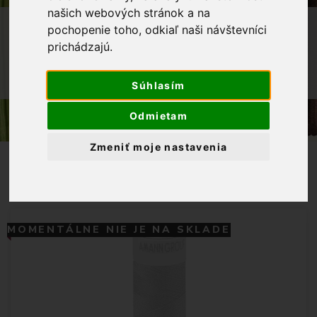
našich webových stránok a na
OBCHOD
GALANTÉRIA
NITE
pochopenie toho, odkiaľ naši návštevníci
prichádzajú.
POLYESTEROVÁ NIŤ ASPO AMANN
POLYESTEROVÁ NIŤ 100M, ODTIEŇ
Súhlasím
0239
Odmietam
Zmeniť moje nastavenia
MOMENTÁLNE NIE JE NA SKLADE