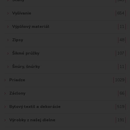
Vyšívanie
654
Výplňový materiál
11
Zipsy
48
Šikmé prúžky
107
Šnúry, šnúrky
11
Priadze
1029
Záclony
66
Bytový textil a dekorácie
519
Výrobky z našej dielne
191