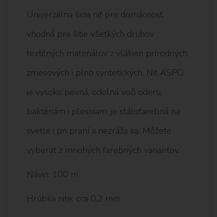
Univerzálna šicia niť pre domácnosť,
vhodná pre šitie všetkých druhov
textilných materiálov z vlákien prírodných,
zmesových i plno syntetických. Niť ASPO
je vysoko pevná, odolná voči oderu,
baktériám i plesniam, je stálofarebná na
svetle i pri praní a nezráža sa. Môžete
vyberať z mnohých farebných variantov.
Návin: 100 m
Hrúbka nite: cca 0,2 mm