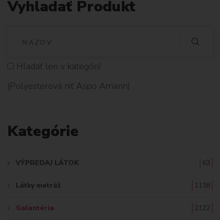
Vyhladať Produkt
V
Y
Hladať len v kategórií
H
(Polyesterová niť Aspo Amann)
L
A
Kategórie
D
A
VÝPREDAJ LÁTOK
63
Ť
Látky metráž
1138
:
Galantéria
2122