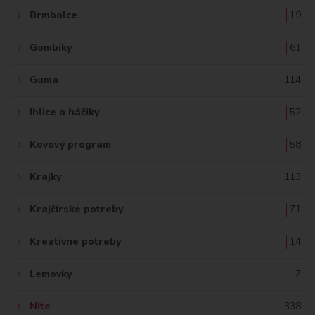
Brmbolce
19
Gombíky
61
Guma
114
Ihlice a háčiky
52
Kovový program
58
Krajky
113
Krajčírske potreby
71
Kreatívne potreby
14
Lemovky
7
Nite
338