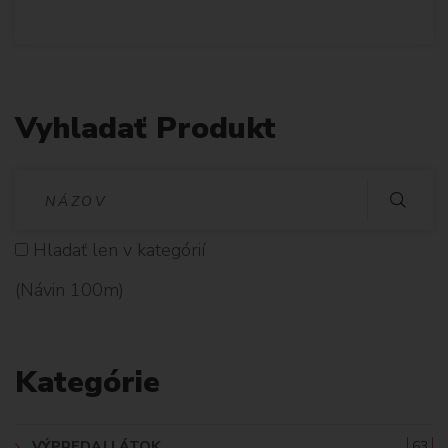
Vyhladať Produkt
V
Y
Hladať len v kategórií
H
(Návin 100m)
L
A
Kategórie
D
A
VÝPREDAJ LÁTOK
63