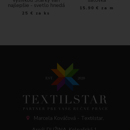
a
najlepšie - svetlo hnedá
15.90
€
za m
25
€
za ks
Marcela Kováčová - Textilstar,
Areál DUŽINA, Kolpašská 1,