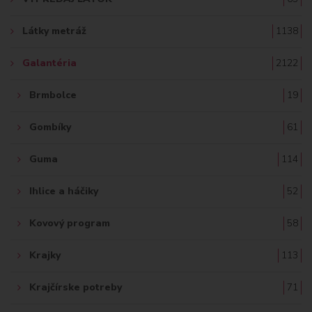
Ť
Látky metráž
1138
:
Galantéria
2122
Brmbolce
19
Gombíky
61
Guma
114
Ihlice a háčiky
52
Kovový program
58
Krajky
113
Krajčírske potreby
71