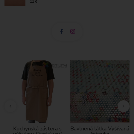
11 €
ký
Kuchynská zástera s
Bavlnená látka Vyšívaná
výšivkou Starký varí
šatovka