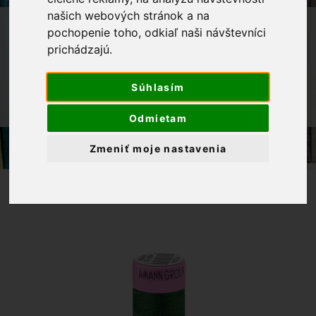
našich webových stránok a na
OBCHOD
GALANTÉRIA
NITE
pochopenie toho, odkiaľ naši návštevníci
prichádzajú.
POLYESTEROVÁ NIŤ ASPO AMANN
NÁVIN 100M
Súhlasím
POLYESTEROVÁ NIŤ 100M, ODTIEŇ
0842
Odmietam
Zmeniť moje nastavenia