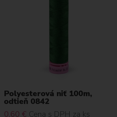
Polyesterová niť 100m,
odtieň 0842
0.60
€
Cena s DPH za ks