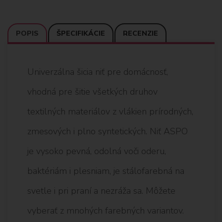
POPIS
ŠPECIFIKÁCIE
RECENZIE
Univerzálna šicia niť pre domácnosť,
vhodná pre šitie všetkých druhov
textilných materiálov z vlákien prírodných,
zmesových i plno syntetických. Niť ASPO
je vysoko pevná, odolná voči oderu,
baktériám i plesniam, je stálofarebná na
svetle i pri praní a nezráža sa. Môžete
vyberať z mnohých farebných variantov.