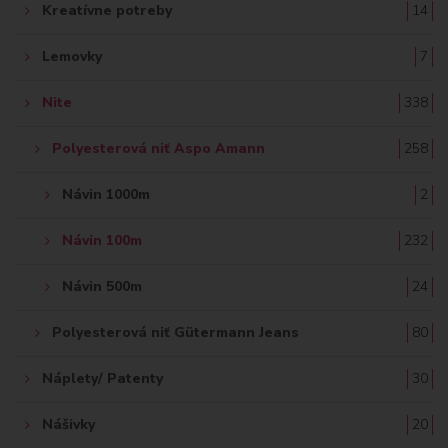
Kreatívne potreby
14
Lemovky
7
Nite
338
Polyesterová niť Aspo Amann
258
Návin 1000m
2
Návin 100m
232
Návin 500m
24
Polyesterová niť Gütermann Jeans
80
Náplety/ Patenty
30
Nášivky
20