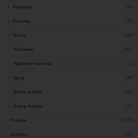
Popruhy
26
Prámiky
31
Stuhy
343
Vyšívanie
654
Výplňový materiál
11
Zipsy
48
Šikmé prúžky
107
Šnúry, šnúrky
11
Priadze
1029
Záclony
66