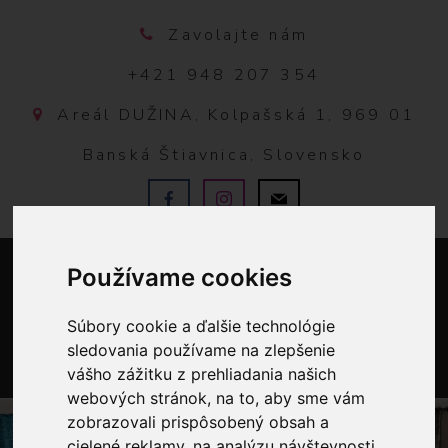
Zavolajte nám
+421 948 207 354
Areál DUŽINA, Kolpašská 1, 969 01
Banská Štiavnica, Slovensko
Používame cookies
Súbory cookie a ďalšie technológie
sledovania používame na zlepšenie
vášho zážitku z prehliadania našich
0
webových stránok, na to, aby sme vám
zobrazovali prispôsobený obsah a
cielené reklamy, na analýzu návštevnosti