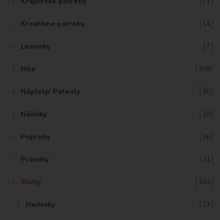
Krajčírske potreby
71
Kreatívne potreby
14
Lemovky
7
Nite
338
Náplety/ Patenty
30
Nášivky
20
Popruhy
26
Prámiky
31
Stuhy
343
Hadovky
13