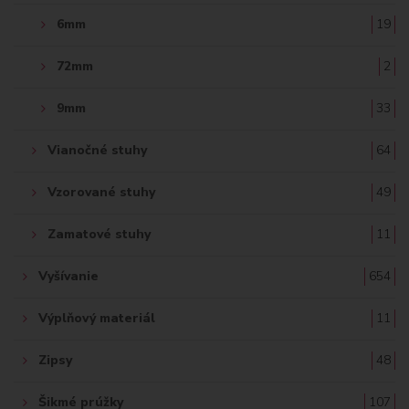
6mm
19
72mm
2
9mm
33
Vianočné stuhy
64
Vzorované stuhy
49
Zamatové stuhy
11
Vyšívanie
654
Výplňový materiál
11
Zipsy
48
Šikmé prúžky
107