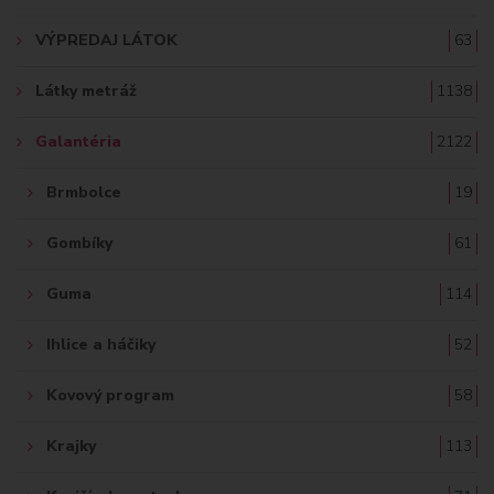
A
VÝPREDAJ LÁTOK
63
Ť
Látky metráž
1138
:
Galantéria
2122
Brmbolce
19
Gombíky
61
Guma
114
Ihlice a háčiky
52
Kovový program
58
Krajky
113