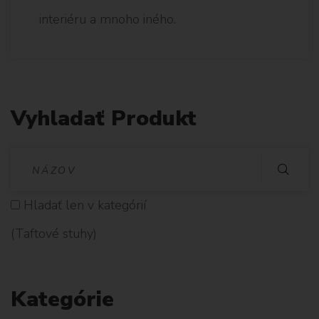
interiéru a mnoho iného.
Vyhladať Produkt
V
Y
Hladať len v kategórií
H
(Taftové stuhy)
L
A
Kategórie
D