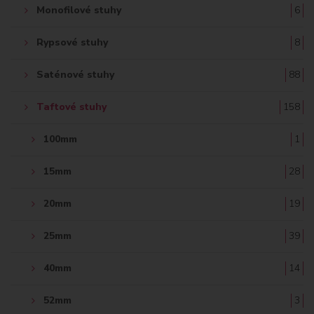
Monofilové stuhy
6
Rypsové stuhy
8
Saténové stuhy
88
Taftové stuhy
158
100mm
1
15mm
28
20mm
19
25mm
39
40mm
14
52mm
3