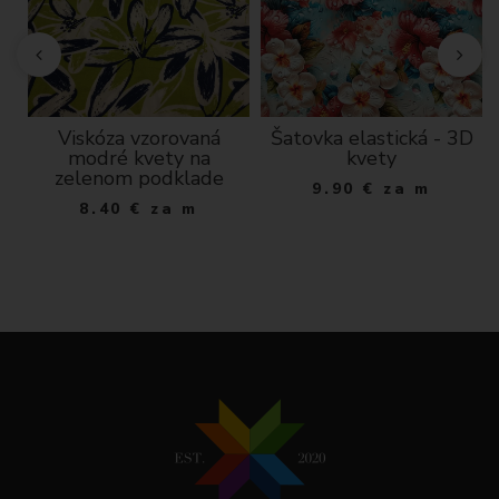
Viskóza vzorovaná
Šatovka elastická - 3D
modré kvety na
kvety
m
zelenom podklade
9.90
€
za m
8.40
€
za m