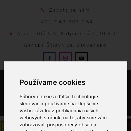
Zavolajte nám
+421 948 207 354
Areál DUŽINA, Kolpašská 1, 969 01
Banská Štiavnica, Slovensko
Používame cookies
Súbory cookie a ďalšie technológie
sledovania používame na zlepšenie
vášho zážitku z prehliadania našich
0
webových stránok, na to, aby sme vám
zobrazovali prispôsobený obsah a