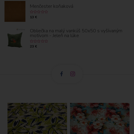
Menčester koňaková
13 €
Obliečka na malý vankúš 50x50 s vyšívaným
motívom - Jeleň na lúke
23 €