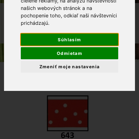
cielené reklamy, na analýzu návštevnosti
našich webových stránok a na
OBCHOD
GALANTÉRIA
STUHY
pochopenie toho, odkiaľ naši návštevníci
TAFTOVÉ STUHY
prichádzajú.
STUHA TAFTOVÁ 25MM S POTLAČOU
BODKA-ČERVENÁ
Súhlasím
Odmietam
Zmeniť moje nastavenia