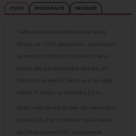
POPIS
ŠPECIFIKÁCIE
RECENZIE
Taftová stuha je kvalitná stuha českej
výroby zo 100% polyesteru, vyznačujúca
sa matným vzhľadom. Jej povrch nie je
hladký ako pri saténových stuhách, pri
uťahovaní sa nekĺže, ľahko sa z nej robia
mašle. V zväzku sa nachádza 10 m.
Stuhy majú široké využitie ako dekoračný
doplnok či už pri vytváraní mašlí, balení
darčekov, viazaní kytíc, ozdobovanie