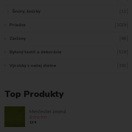
Šnúry, šnúrky
11
Priadze
1029
Záclony
66
Bytový textil a dekorácie
519
Výrobky z našej dielne
191
Top Produkty
Menčester zelená
13 €