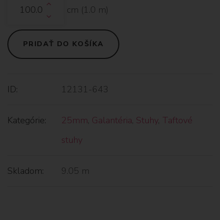
cm (
1.0
m)
PRIDAŤ DO KOŠÍKA
ID:
12131-643
Kategórie:
25mm
,
Galantéria
,
Stuhy
,
Taftové
stuhy
Skladom:
9.05 m