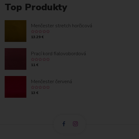
Top Produkty
Menčester stretch horčicová
13.29 €
Prací kord fialovobordová
11 €
Menčester červená
13 €