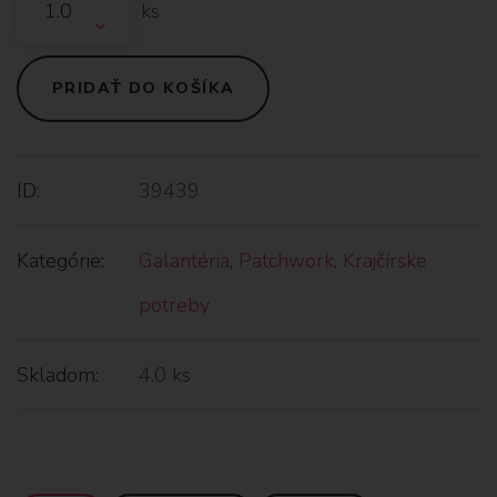
ks
PRIDAŤ DO KOŠÍKA
ID:
39439
Kategórie:
Galantéria
,
Patchwork
,
Krajčírske
potreby
Skladom:
4.0 ks