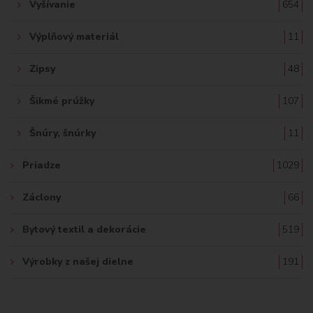
Vyšívanie
654
Výplňový materiál
11
Zipsy
48
Šikmé prúžky
107
Šnúry, šnúrky
11
Priadze
1029
Záclony
66
Bytový textil a dekorácie
519
Výrobky z našej dielne
191