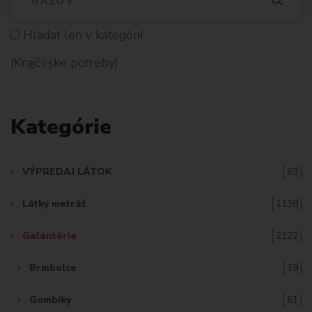
Y
Hladať len v kategórií
H
(Krajčírske potreby)
L
A
Kategórie
D
A
VÝPREDAJ LÁTOK
63
Ť
Látky metráž
1138
:
Galantéria
2122
Brmbolce
19
Gombíky
61