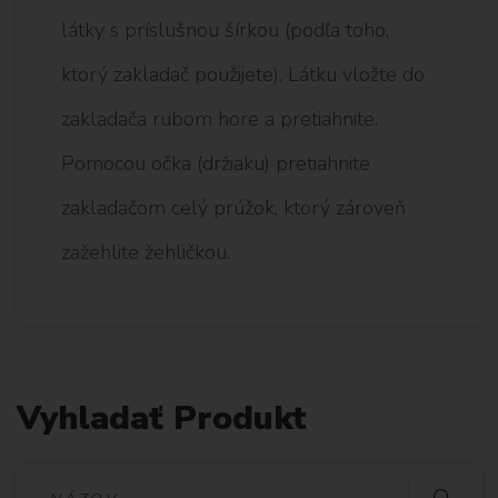
látky s príslušnou šírkou (podľa toho,
ktorý zakladač použijete). Látku vložte do
zakladača rubom hore a pretiahnite.
Pomocou očka (držiaku) pretiahnite
zakladačom celý prúžok, ktorý zároveň
zažehlite žehličkou.
Vyhladať Produkt
V