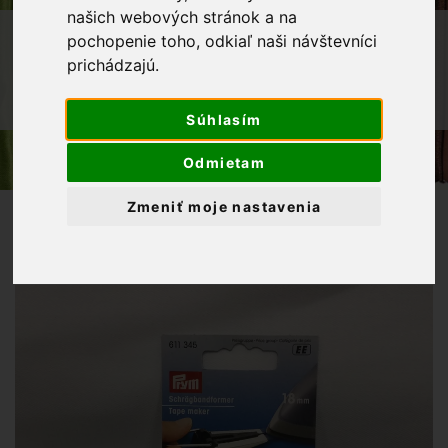
našich webových stránok a na
OBCHOD
GALANTÉRIA
pochopenie toho, odkiaľ naši návštevníci
prichádzajú.
KRAJČÍRSKE POTREBY
ZAKLADAČ ŠIKMÉHO PRÚŽKU 18MM
Súhlasím
Odmietam
Zmeniť moje nastavenia