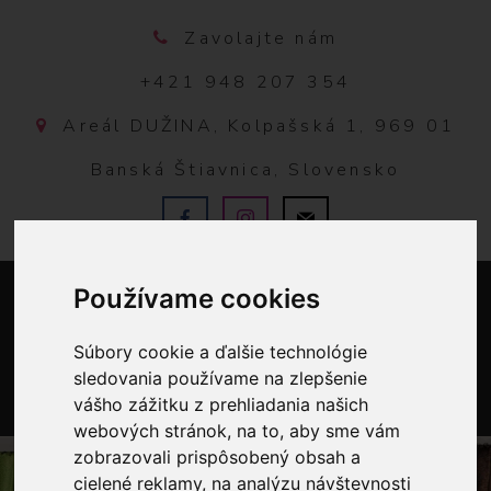
Zavolajte nám
+421 948 207 354
Areál DUŽINA, Kolpašská 1, 969 01
Banská Štiavnica, Slovensko
Používame cookies
Súbory cookie a ďalšie technológie
sledovania používame na zlepšenie
vášho zážitku z prehliadania našich
0
webových stránok, na to, aby sme vám
zobrazovali prispôsobený obsah a
cielené reklamy, na analýzu návštevnosti