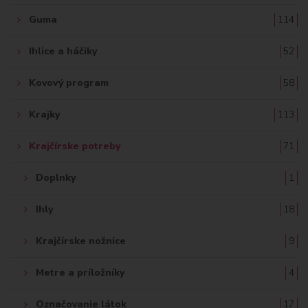
Guma
114
Ihlice a háčiky
52
Kovový program
58
Krajky
113
Krajčírske potreby
71
Doplnky
1
Ihly
18
Krajčírske nožnice
9
Metre a príložníky
4
Označovanie látok
17