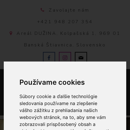
Zavolajte nám
+421 948 207 354
Areál DUŽINA, Kolpašská 1, 969 01
Banská Štiavnica, Slovensko
Používame cookies
Súbory cookie a ďalšie technológie
sledovania používame na zlepšenie
vášho zážitku z prehliadania našich
0
webových stránok, na to, aby sme vám
zobrazovali prispôsobený obsah a