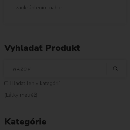
zaokrúhlením nahor.
Vyhladať Produkt
V
Y
Hladať len v kategórií
H
(Látky metráž)
L
A
Kategórie
D