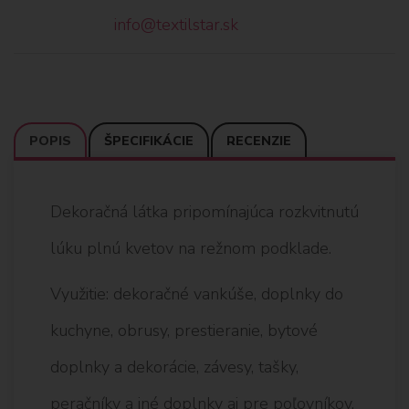
info@textilstar.sk
POPIS
ŠPECIFIKÁCIE
RECENZIE
Dekoračná látka pripomínajúca rozkvitnutú
lúku plnú kvetov na režnom podklade.
Využitie: dekoračné vankúše, doplnky do
kuchyne, obrusy, prestieranie, bytové
doplnky a dekorácie, závesy, tašky,
peračníky a iné doplnky aj pre poľovníkov.