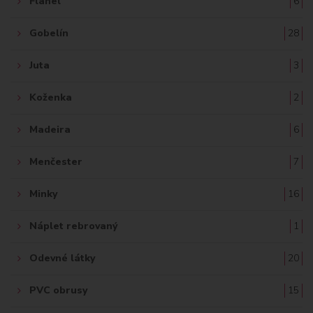
Flanel
6
Gobelín
28
Juta
3
Koženka
2
Madeira
6
Menčester
7
Minky
16
Náplet rebrovaný
1
Odevné látky
20
PVC obrusy
15