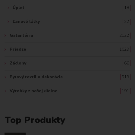
Úplet
18
Ľanové látky
22
Galantéria
2122
Priadze
1029
Záclony
66
Bytový textil a dekorácie
519
Výrobky z našej dielne
191
Top Produkty