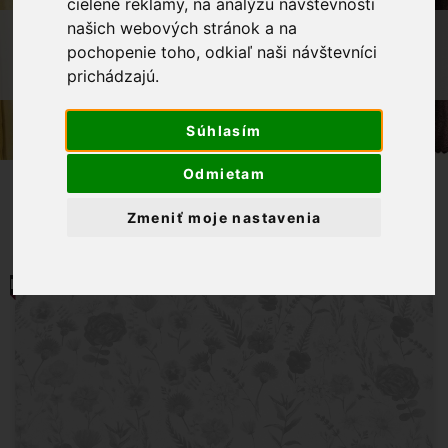
cielené reklamy, na analýzu návštevnosti
našich webových stránok a na
OBCHOD
LÁTKY METRÁŽ
pochopenie toho, odkiaľ naši návštevníci
DEKORAČNÁ LÁTKA LÚČNE KVETY NA
prichádzajú.
REŽNOM PODKLADE
Súhlasím
Odmietam
Zmeniť moje nastavenia
MOMENTÁLNE NIE JE NA SKLADE