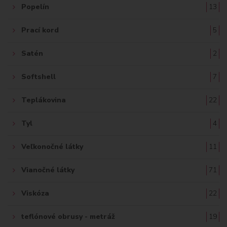
Popelín
13
Prací kord
5
Satén
2
Softshell
7
Teplákovina
22
Tyl
4
Veľkonočné látky
11
Vianočné látky
71
Viskóza
22
teflónové obrusy - metráž
19