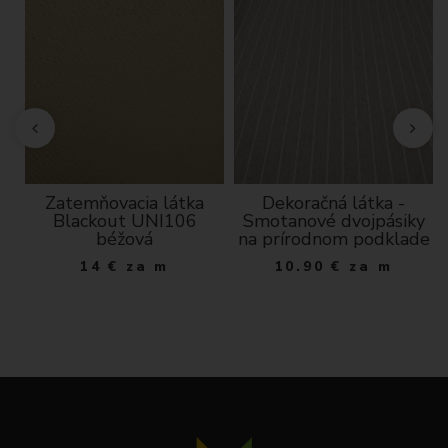
Zatemňovacia látka
Dekoračná látka -
Blackout UNI106
Smotanové dvojpásiky
béžová
na prírodnom podklade
14
€
za m
10.90
€
za m