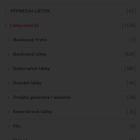
A
VÝPREDAJ LÁTOK
63
Ť
Látky metráž
1138
:
Bavlnené froté
2
Bavlnené látky
524
Dekoračné látky
365
Detské látky
49
Dvojitá gázovina / mušelín
28
Exteriérové látky
15
Filc
5