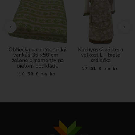
Obliečka na anatomický
Kuchynská zástera
dá
vankúš 36 x50 cm -
veľkosť L - biele
zelené ornamenty na
srdiečka
bielom podklade
17.51
€
za ks
10.50
€
za ks