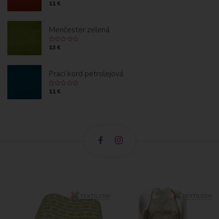
11 €
Menčester zelená
13 €
Prací kord petrolejová
11 €