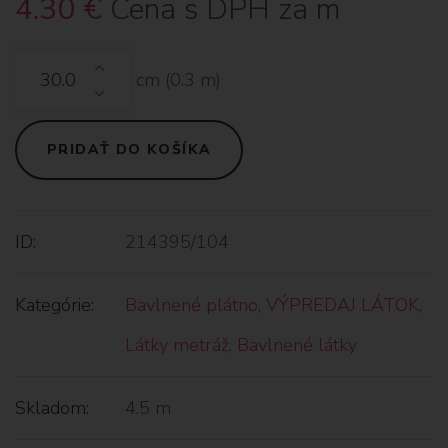
4.30
€
Cena s DPH za m
cm (
0.3
m)
PRIDAŤ DO KOŠÍKA
ID:
214395/104
Kategórie:
Bavlnené plátno
,
VÝPREDAJ LÁTOK
,
Látky metráž
,
Bavlnené látky
Skladom:
4.5 m