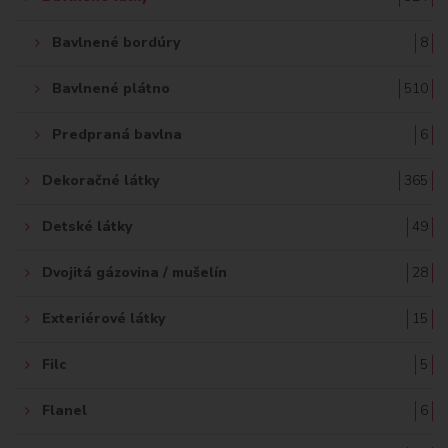
Bavlnené bordúry
8
Bavlnené plátno
510
Predpraná bavlna
6
Dekoračné látky
365
Detské látky
49
Dvojitá gázovina / mušelín
28
Exteriérové látky
15
Filc
5
Flanel
6