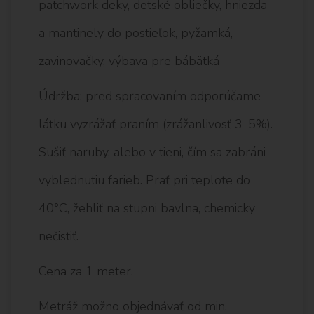
patchwork deky, detské obliečky, hniezda
a mantinely do postieľok, pyžamká,
zavinovačky, výbava pre bábätká
Údržba: pred spracovaním odporúčame
látku vyzrážať praním (zrážanlivosť 3-5%).
Sušiť naruby, alebo v tieni, čím sa zabráni
vyblednutiu farieb. Prať pri teplote do
40°C, žehliť na stupni bavlna, chemicky
nečistiť.
Cena za 1 meter.
Metráž možno objednávať od min.