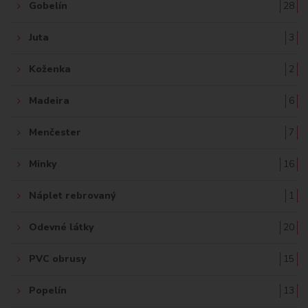
Gobelín
28
Juta
3
Koženka
2
Madeira
6
Menčester
7
Minky
16
Náplet rebrovaný
1
Odevné látky
20
PVC obrusy
15
Popelín
13