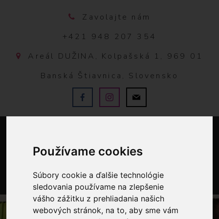
Zavolajte nám
+421 948 207 354
Areál DUŽINA, Kolpašská 1, 969 01
Banská Štiavnica, Slovensko
Používame cookies
Súbory cookie a ďalšie technológie
sledovania používame na zlepšenie
0
vášho zážitku z prehliadania našich
webových stránok, na to, aby sme vám