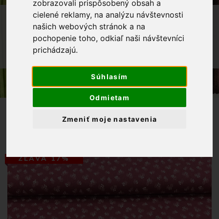
zobrazovali prispôsobený obsah a
cielené reklamy, na analýzu návštevnosti
OBCHOD
LÁTKY METRÁŽ
našich webových stránok a na
BAVLNENÉ LÁTKY
pochopenie toho, odkiaľ naši návštevníci
BAVLNENÁ LÁTKA BIELE BODKOVANÉ
prichádzajú.
KVIETKY NA BORDOVOM PODKLADE
Súhlasím
Odmietam
Zmeniť moje nastavenia
ZĽAVA 17%