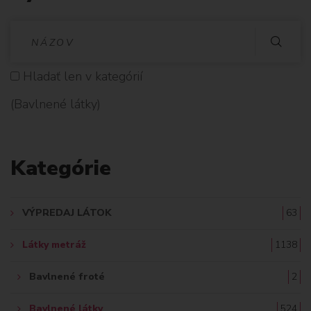
V
Y
Hladať len v kategórií
H
(Bavlnené látky)
L
A
Kategórie
D
A
VÝPREDAJ LÁTOK
63
Ť
Látky metráž
1138
:
Bavlnené froté
2
Bavlnené látky
524