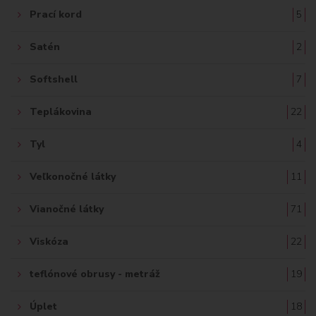
Prací kord
5
Satén
2
Softshell
7
Teplákovina
22
Tyl
4
Veľkonočné látky
11
Vianočné látky
71
Viskóza
22
teflónové obrusy - metráž
19
Úplet
18