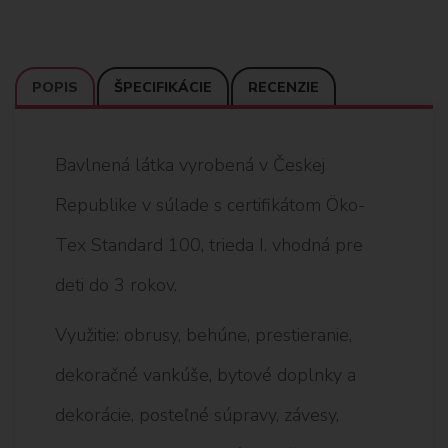
POPIS
ŠPECIFIKÁCIE
RECENZIE
Bavlnená látka vyrobená v Českej
Republike v súlade s certifikátom Öko-
Tex Standard 100, trieda I. vhodná pre
deti do 3 rokov.
Využitie: obrusy, behúne, prestieranie,
dekoračné vankúše, bytové doplnky a
dekorácie, posteľné súpravy, závesy,