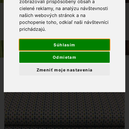
zobrazovali prispôsobený obsah a
cielené reklamy, na analýzu návštevnosti
OBCHOD
LÁTKY METRÁŽ
našich webových stránok a na
BAVLNENÉ LÁTKY
pochopenie toho, odkiaľ naši návštevníci
BAVLNENÁ LÁTKA FAREBNÉ TULIPÁNY
prichádzajú.
NA ŠEDOMODROM PODKLADE
Súhlasím
Odmietam
Zmeniť moje nastavenia