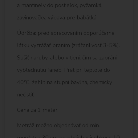
a mantinely do postieľok, pyžamká,
zavinovačky, výbava pre bábätká
Údržba: pred spracovaním odporúčame
látku vyzrážať praním (zrážanlivosť 3-5%).
Sušiť naruby, alebo v tieni, čím sa zabráni
vyblednutiu farieb. Prať pri teplote do
40°C, žehliť na stupni bavlna, chemicky
nečistiť.
Cena za 1 meter.
Metráž možno objednávať od min.
množstva 30 cm po plných násobkoch 10