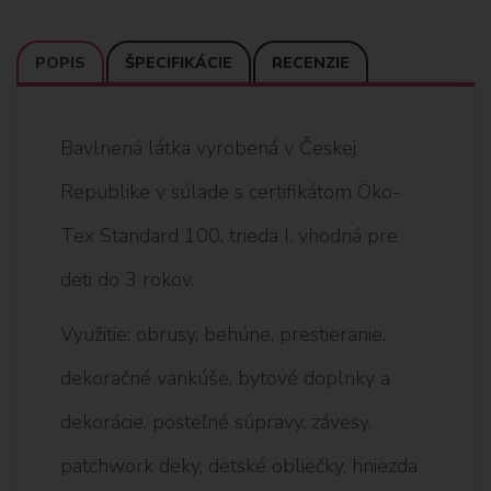
POPIS
ŠPECIFIKÁCIE
RECENZIE
Bavlnená látka vyrobená v Českej
Republike v súlade s certifikátom Öko-
Tex Standard 100, trieda I. vhodná pre
deti do 3 rokov.
Využitie: obrusy, behúne, prestieranie,
dekoračné vankúše, bytové doplnky a
dekorácie, posteľné súpravy, závesy,
patchwork deky, detské obliečky, hniezda