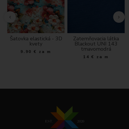
Šatovka elastická - 3D
Zatemňovacia látka
kvety
Blackout UNI 143
tmavomodrá
9.90
€
za m
14
€
za m