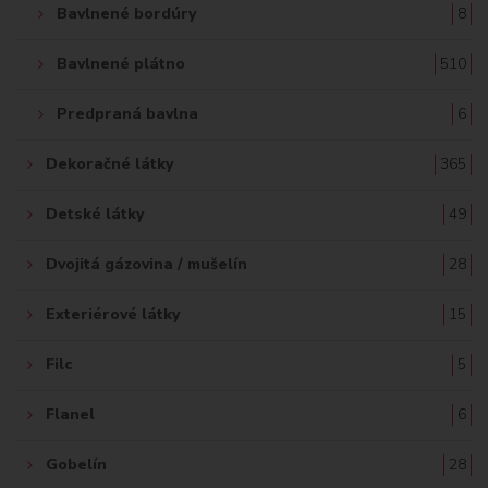
Bavlnené bordúry
8
Bavlnené plátno
510
Predpraná bavlna
6
Dekoračné látky
365
Detské látky
49
Dvojitá gázovina / mušelín
28
Exteriérové látky
15
Filc
5
Flanel
6
Gobelín
28