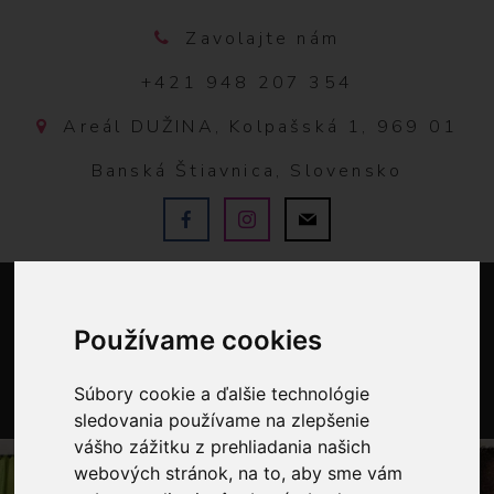
Zavolajte nám
+421 948 207 354
Areál DUŽINA, Kolpašská 1, 969 01
Banská Štiavnica, Slovensko
Používame cookies
Súbory cookie a ďalšie technológie
sledovania používame na zlepšenie
0
vášho zážitku z prehliadania našich
webových stránok, na to, aby sme vám