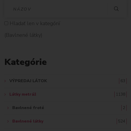
V
Y
Hladať len v kategórií
H
(Bavlnené látky)
L
A
Kategórie
D
A
VÝPREDAJ LÁTOK
63
Ť
Látky metráž
1138
:
Bavlnené froté
2
Bavlnené látky
524