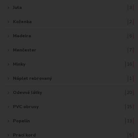
Juta
3
Koženka
2
Madeira
6
Menčester
7
Minky
16
Náplet rebrovaný
1
Odevné látky
20
PVC obrusy
15
Popelín
13
Prací kord
5