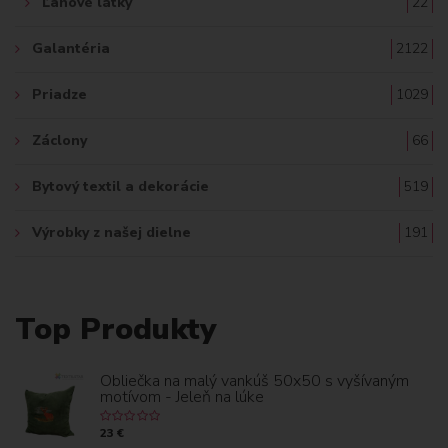
Ľanové látky
22
Galantéria
2122
Priadze
1029
Záclony
66
Bytový textil a dekorácie
519
Výrobky z našej dielne
191
Top Produkty
Obliečka na malý vankúš 50x50 s vyšívaným
motívom - Jeleň na lúke
23 €