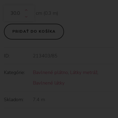
cm (
0.3
m)
PRIDAŤ DO KOŠÍKA
ID:
213403/85
Kategórie:
Bavlnené plátno
,
Látky metráž
,
Bavlnené látky
Skladom:
7.4 m