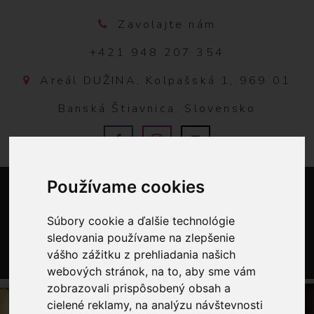
Zavolajte nám
+421 948 207 354
Areál DUŽINA, Kolpašská 1, 969 01
Banská Štiavnica, Slovensko
Používame cookies
Súbory cookie a ďalšie technológie
sledovania používame na zlepšenie
vášho zážitku z prehliadania našich
webových stránok, na to, aby sme vám
0
zobrazovali prispôsobený obsah a
cielené reklamy, na analýzu návštevnosti