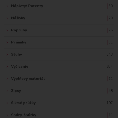
Náplety/ Patenty
30
Nášivky
20
Popruhy
26
Prámiky
31
Stuhy
343
Vyšívanie
654
Výplňový materiál
11
Zipsy
48
Šikmé prúžky
107
Šnúry, šnúrky
11