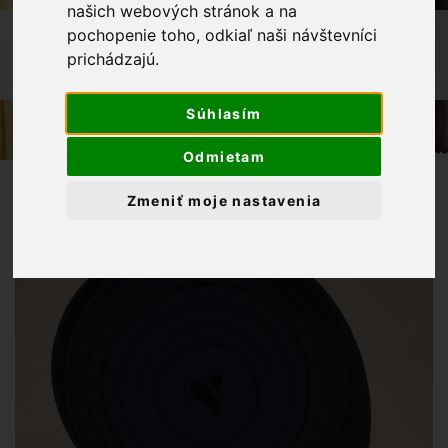
našich webových stránok a na
OBCHOD
GALANTÉRIA
pochopenie toho, odkiaľ naši návštevníci
prichádzajú.
POPRUH 100% BAVLNA-TMAVOMODRÁ
30MM
Súhlasím
Odmietam
Zmeniť moje nastavenia