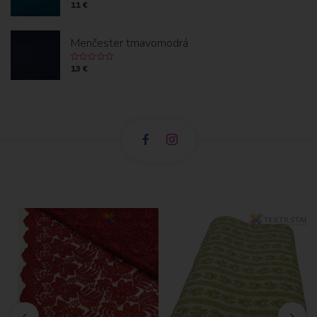
11 €
Menčester tmavomodrá
13 €