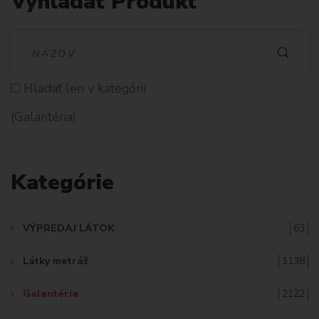
Vyhladať Produkt
V
Y
Hladať len v kategórií
H
(Galantéria)
L
A
Kategórie
D
A
VÝPREDAJ LÁTOK
63
Ť
Látky metráž
1138
:
Galantéria
2122