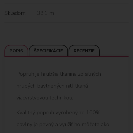
Skladom:
38.1 m
POPIS
ŠPECIFIKÁCIE
RECENZIE
Popruh je hrubšia tkanina zo silných
hrubých bavlnených nití, tkaná
viacvrstvovou technikou.
Kvalitný popruh vyrobený zo 100%
bavlny je pevný a využiť ho môžete ako