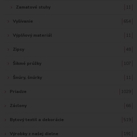
Zamatové stuhy
11
Vyšívanie
654
Výplňový materiál
11
Zipsy
48
Šikmé prúžky
107
Šnúry, šnúrky
11
Priadze
1029
Záclony
66
Bytový textil a dekorácie
519
Výrobky z našej dielne
191