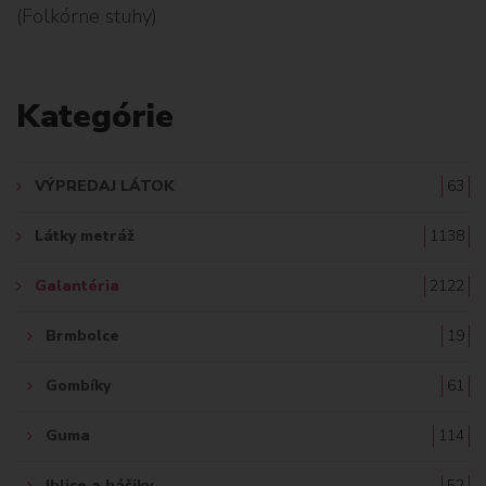
(Folkórne stuhy)
L
A
Kategórie
D
A
VÝPREDAJ LÁTOK
63
Ť
Látky metráž
1138
:
Galantéria
2122
Brmbolce
19
Gombíky
61
Guma
114
Ihlice a háčiky
52