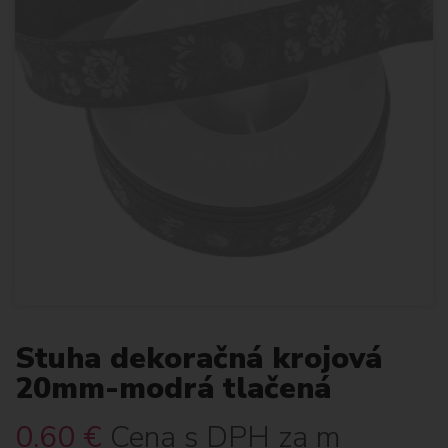
Stuha dekoračná krojová
20mm-modrá tlačená
0.60
€
Cena s DPH za m