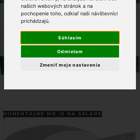
našich webových stránok a na
OBCHOD
GALANTÉRIA
STUHY
pochopenie toho, odkiaľ naši návštevníci
prichádzajú.
VZOROVANÉ STUHY
FOLKÓRNE STUHY
Súhlasím
STUHA DEKORAČNÁ KROJOVÁ 20MM-
MODRÁ TLAČENÁ
Odmietam
Zmeniť moje nastavenia
MOMENTÁLNE NIE JE NA SKLADE