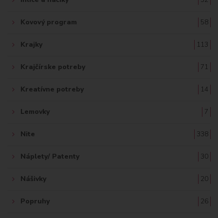
Kovový program
58
Krajky
113
Krajčírske potreby
71
Kreatívne potreby
14
Lemovky
7
Nite
338
Náplety/ Patenty
30
Nášivky
20
Popruhy
26