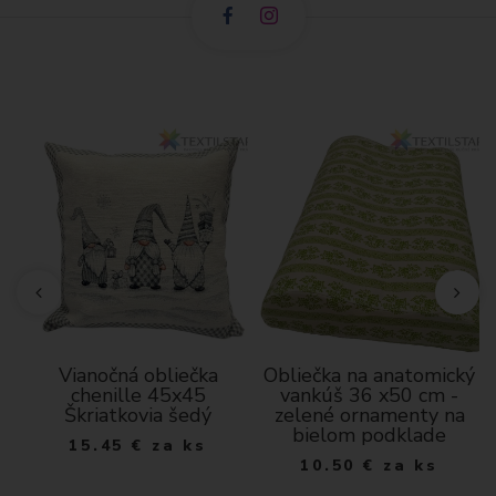
ná
Vianočná obliečka
Obliečka na anatomický
chenille 45x45
vankúš 36 x50 cm -
Škriatkovia šedý
zelené ornamenty na
bielom podklade
15.45
€
za ks
10.50
€
za ks