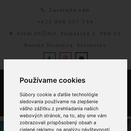
Zavolajte nám
+421 948 207 354
Areál DUŽINA, Kolpašská 1, 969 01
Banská Štiavnica, Slovensko
Používame cookies
Súbory cookie a ďalšie technológie
sledovania používame na zlepšenie
vášho zážitku z prehliadania našich
0
webových stránok, na to, aby sme vám
zobrazovali prispôsobený obsah a
cielené reklamy, na analýzu návštevnosti