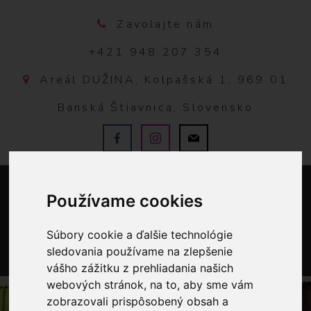
Zavolajte nám
+421 948 207 354
Areál DUŽINA, Kolpašská 1, 969 01
Banská Štiavnica, Slovensko
Používame cookies
Súbory cookie a ďalšie technológie
sledovania používame na zlepšenie
vášho zážitku z prehliadania našich
0
webových stránok, na to, aby sme vám
zobrazovali prispôsobený obsah a