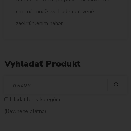
cm. Iné množstvo bude upravené
zaokrúhlením nahor.
Vyhladať Produkt
V
Y
Hladať len v kategórií
H
(Bavlnené plátno)
L
A