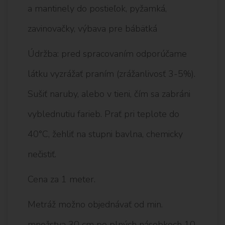
a mantinely do postieľok, pyžamká,
zavinovačky, výbava pre bábätká
Údržba: pred spracovaním odporúčame
látku vyzrážať praním (zrážanlivosť 3-5%).
Sušiť naruby, alebo v tieni, čím sa zabráni
vyblednutiu farieb. Prať pri teplote do
40°C, žehliť na stupni bavlna, chemicky
nečistiť.
Cena za 1 meter.
Metráž možno objednávať od min.
množstva 30 cm po plných násobkoch 10