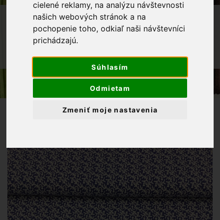
cielené reklamy, na analýzu návštevnosti
OBCHOD
LÁTKY METRÁŽ
našich webových stránok a na
pochopenie toho, odkiaľ naši návštevníci
BAVLNENÉ LÁTKY
BAVLNENÉ PLÁTNO
prichádzajú.
BAVLNENÁ LÁTKA BIELE VETVIČKY NA
MODROM PODKLADE
Súhlasím
Odmietam
Zmeniť moje nastavenia