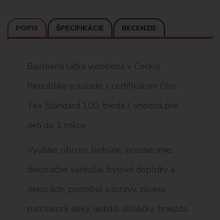
POPIS
ŠPECIFIKÁCIE
RECENZIE
Bavlnená látka vyrobená v Českej
Republike v súlade s certifikátom Öko-
Tex Standard 100, trieda I. vhodná pre
deti do 3 rokov.
Využitie: obrusy, behúne, prestieranie,
dekoračné vankúše, bytové doplnky a
dekorácie, posteľné súpravy, závesy,
patchwork deky, detské obliečky, hniezda