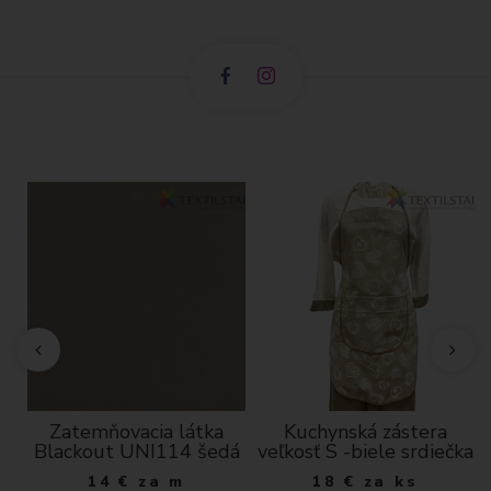
Zatemňovacia látka
Kuchynská zástera
00
Blackout UNI114 šedá
veľkosť S -biele srdiečka
ža
14
€
za m
18
€
za ks