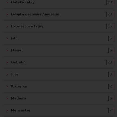
Detské látky
49
Dvojitá gázovina / mušelín
28
Exteriérové látky
15
Filc
5
Flanel
6
Gobelín
28
Juta
3
Koženka
2
Madeira
6
Menčester
7