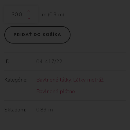
cm (
0.3
m)
PRIDAŤ DO KOŠÍKA
ID:
04-417/22
Kategórie:
Bavlnené látky
,
Látky metráž
,
Bavlnené plátno
Skladom:
0.89 m