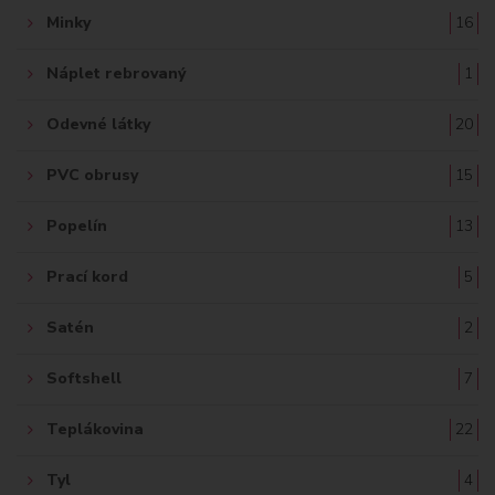
Minky
16
Náplet rebrovaný
1
Odevné látky
20
PVC obrusy
15
Popelín
13
Prací kord
5
Satén
2
Softshell
7
Teplákovina
22
Tyl
4