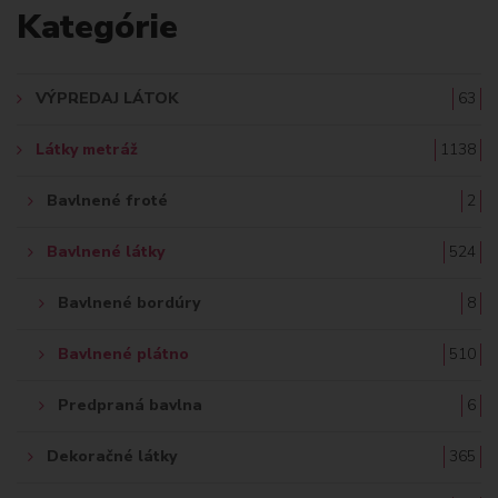
Kategórie
D
A
VÝPREDAJ LÁTOK
63
Ť
Látky metráž
1138
:
Bavlnené froté
2
Bavlnené látky
524
Bavlnené bordúry
8
Bavlnené plátno
510
Predpraná bavlna
6
Dekoračné látky
365