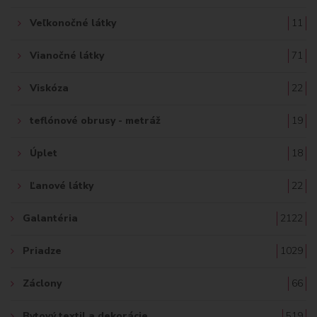
Veľkonočné látky
11
Vianočné látky
71
Viskóza
22
teflónové obrusy - metráž
19
Úplet
18
Ľanové látky
22
Galantéria
2122
Priadze
1029
Záclony
66
Bytový textil a dekorácie
519