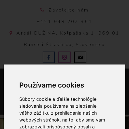
Zavolajte nám
+421 948 207 354
Areál DUŽINA, Kolpašská 1, 969 01
Banská Štiavnica, Slovensko
Používame cookies
Súbory cookie a ďalšie technológie
sledovania používame na zlepšenie
0
vášho zážitku z prehliadania našich
webových stránok, na to, aby sme vám
zobrazovali prispôsobený obsah a