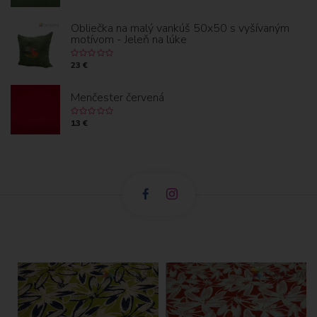
Obliečka na malý vankúš 50x50 s vyšívaným
motívom - Jeleň na lúke
23 €
Menčester červená
13 €