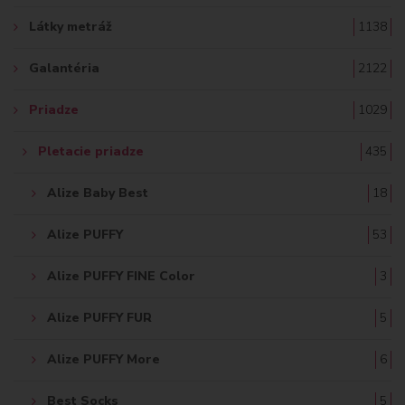
Ť
Látky metráž
1138
:
Galantéria
2122
Priadze
1029
Pletacie priadze
435
Alize Baby Best
18
Alize PUFFY
53
Alize PUFFY FINE Color
3
Alize PUFFY FUR
5
Alize PUFFY More
6
Best Socks
5