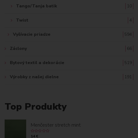
Tango/Tanja batik
10
Twist
4
Vyšívacie priadze
594
Záclony
66
Bytový textil a dekorácie
519
Výrobky z našej dielne
191
Top Produkty
Menčester stretch mint
14 €