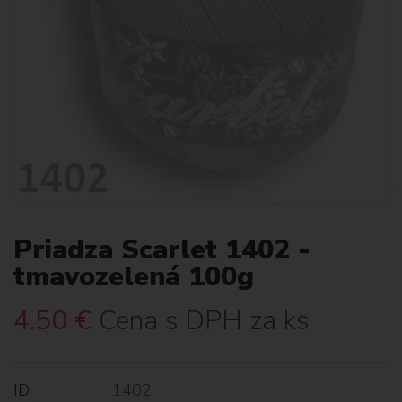
Priadza Scarlet 1402 -
tmavozelená 100g
4.50
€
Cena s DPH za ks
ID:
1402