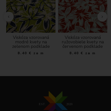
n
Viskóza vzorovaná
Viskóza vzorovaná
-
modré kvety na
ružovobiele kvety na
zelenom podklade
červenom podklade
8.40
€
za m
8.40
€
za m