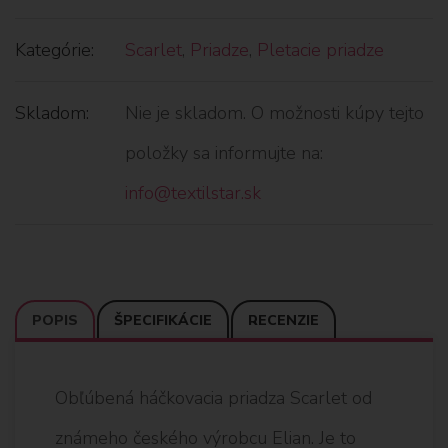
Kategórie:
Scarlet
,
Priadze
,
Pletacie priadze
Skladom:
Nie je skladom. O možnosti kúpy tejto
položky sa informujte na:
info@textilstar.sk
POPIS
ŠPECIFIKÁCIE
RECENZIE
Obľúbená háčkovacia priadza Scarlet od
známeho českého výrobcu Elian. Je to