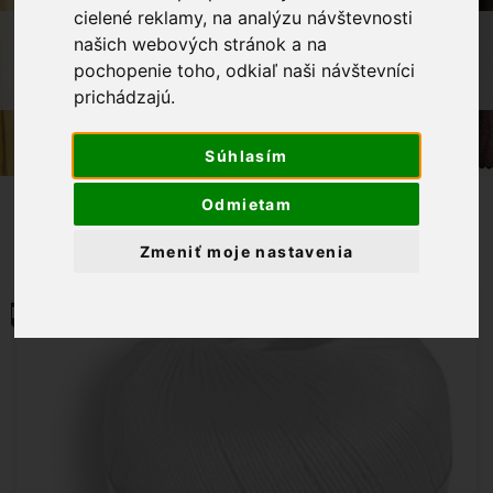
cielené reklamy, na analýzu návštevnosti
OBCHOD
PRIADZE
PLETACIE PRIADZE
našich webových stránok a na
PRIADZA SCARLET 1402 -
pochopenie toho, odkiaľ naši návštevníci
TMAVOZELENÁ 100G
prichádzajú.
Súhlasím
Odmietam
Zmeniť moje nastavenia
MOMENTÁLNE NIE JE NA SKLADE