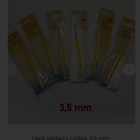
Háčik pletací s rúčkou 3,5 mm