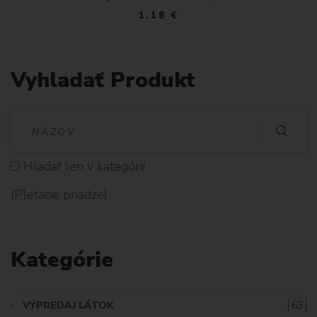
1.18 €
Vyhladať Produkt
V
Y
Hladať len v kategórií
H
(Pletacie priadze)
L
A
Kategórie
D
A
VÝPREDAJ LÁTOK
63