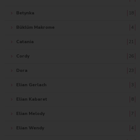
Betynka
18
Büklüm Makrome
4
Catania
21
Cordy
26
Dora
23
Elian Gerlach
3
Elian Kabaret
8
Elian Melody
7
Elian Wendy
4