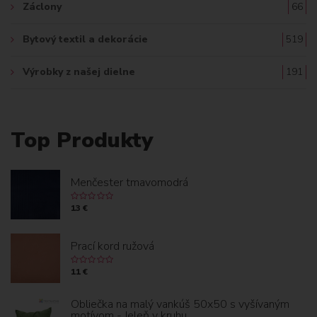
Záclony
66
Bytový textil a dekorácie
519
Výrobky z našej dielne
191
Top Produkty
Menčester tmavomodrá
13 €
Prací kord ružová
11 €
Obliečka na malý vankúš 50x50 s vyšívaným
motívom - Jeleň v kruhu