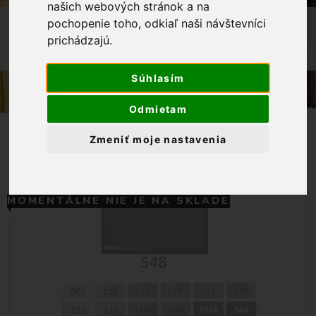
našich webových stránok a na
OBCHOD
GALANTÉRIA
STUHY
pochopenie toho, odkiaľ naši návštevníci
prichádzajú.
STUHA ATLASOVÁ OBOJSTRANNÁ
10MM-SÝTO MODRÁ
Súhlasím
Odmietam
Zmeniť moje nastavenia
MOMENTÁLNE NIE JE NA SKLADE