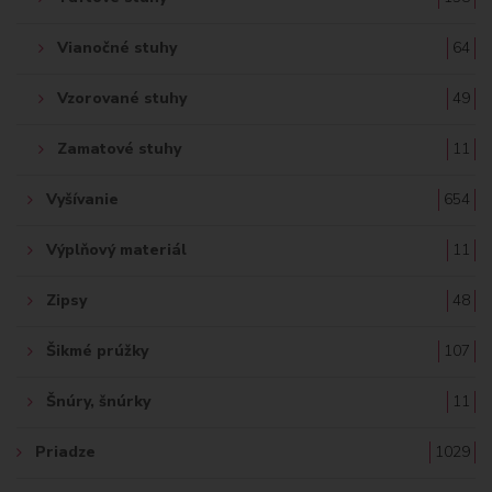
Vianočné stuhy
64
Vzorované stuhy
49
Zamatové stuhy
11
Vyšívanie
654
Výplňový materiál
11
Zipsy
48
Šikmé prúžky
107
Šnúry, šnúrky
11
Priadze
1029