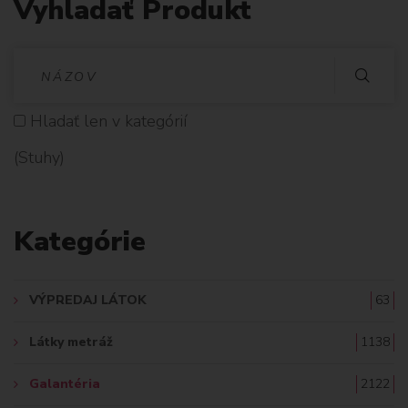
Vyhladať Produkt
V
Y
Hladať len v kategórií
H
(Stuhy)
L
A
Kategórie
D
A
VÝPREDAJ LÁTOK
63
Ť
Látky metráž
1138
:
Galantéria
2122