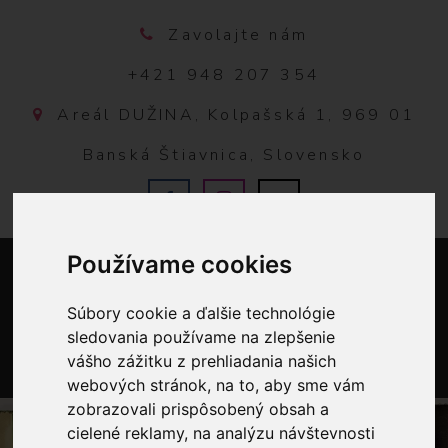
Zavolajte nám
+421 948 207 354
Areál DUŽINA, Kolpašská 1, 969 01
Banská Štiavnica, Slovensko
Používame cookies
Súbory cookie a ďalšie technológie
sledovania používame na zlepšenie
vášho zážitku z prehliadania našich
webových stránok, na to, aby sme vám
0
zobrazovali prispôsobený obsah a
cielené reklamy, na analýzu návštevnosti