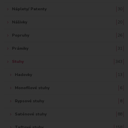
Náplety/ Patenty
30
Nášivky
20
Popruhy
26
Prámiky
31
Stuhy
343
Hadovky
13
Monofilové stuhy
6
Rypsové stuhy
8
Saténové stuhy
88
Taftové stuhy
158