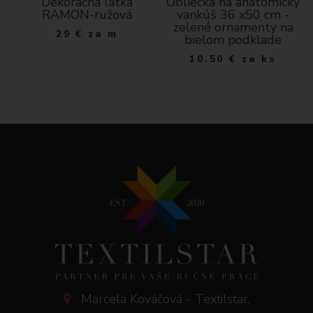
Dekoračná látka
Obliečka na anatomický
RAMON-ružová
vankúš 36 x50 cm -
zelené ornamenty na
29
€
za m
bielom podklade
10.50
€
za ks
Marcela Kováčová - Textilstar,