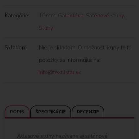
Kategórie:
10mm
,
Galantéria
,
Saténové stuhy
,
Stuhy
Skladom:
Nie je skladom. O možnosti kúpy tejto
položky sa informujte na:
info@textilstar.sk
POPIS
ŠPECIFIKÁCIE
RECENZIE
Atlasové stuhy nazývane aj saténové