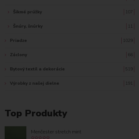
Šikmé prúžky
107
Šnúry, šnúrky
11
Priadze
1029
Záclony
66
Bytový textil a dekorácie
519
Výrobky z našej dielne
191
Top Produkty
Menčester stretch mint