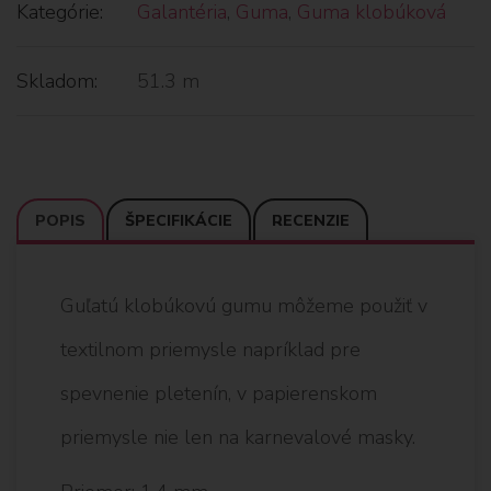
Kategórie:
Galantéria
,
Guma
,
Guma klobúková
Skladom:
51.3 m
POPIS
ŠPECIFIKÁCIE
RECENZIE
Guľatú klobúkovú gumu môžeme použiť v
textilnom priemysle napríklad pre
spevnenie pletenín, v papierenskom
priemysle nie len na karnevalové masky.