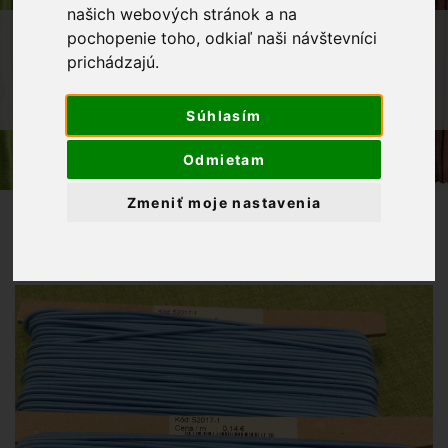
našich webových stránok a na
OBCHOD
GALANTÉRIA
GUMA
pochopenie toho, odkiaľ naši návštevníci
prichádzajú.
GUMA KLOBÚKOVÁ
KLOBÚKOVÁ GUMA 1,4 MM - MODRÁ
Súhlasím
Odmietam
Zmeniť moje nastavenia