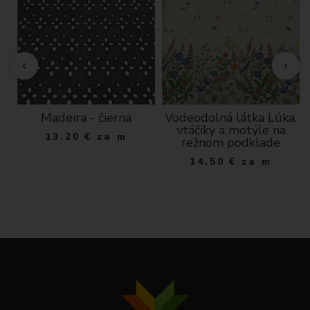
Madeira - čierna
Vodeodolná látka Lúka,
dá
vtáčiky a motýle na
13.20
€
za m
režnom podklade
14.50
€
za m