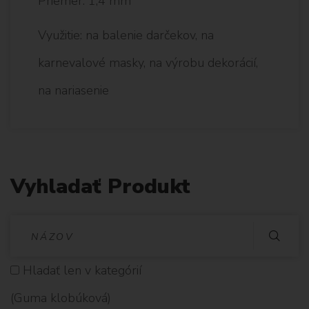
Priemer: 1,4 mm
Využitie: na balenie darčekov, na
karnevalové masky, na výrobu dekorácií,
na nariasenie
Vyhladať Produkt
V
Y
Hladať len v kategórií
H
(Guma klobúková)