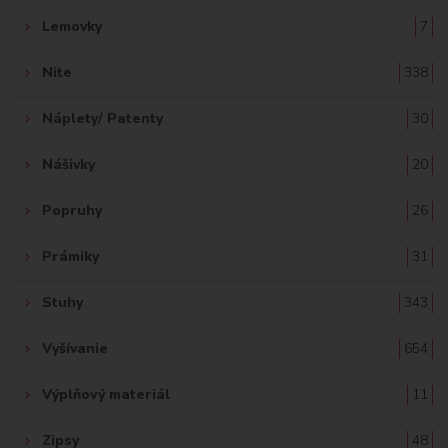
Lemovky
7
Nite
338
Náplety/ Patenty
30
Nášivky
20
Popruhy
26
Prámiky
31
Stuhy
343
Vyšívanie
654
Výplňový materiál
11
Zipsy
48