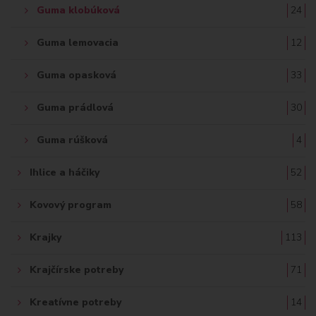
Guma klobúková
24
Guma lemovacia
12
Guma opasková
33
Guma prádlová
30
Guma rúšková
4
Ihlice a háčiky
52
Kovový program
58
Krajky
113
Krajčírske potreby
71
Kreatívne potreby
14