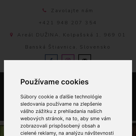
Zavolajte nám
+421 948 207 354
Areál DUŽINA, Kolpašská 1, 969 01
Banská Štiavnica, Slovensko
Používame cookies
Súbory cookie a ďalšie technológie
sledovania používame na zlepšenie
vášho zážitku z prehliadania našich
0
webových stránok, na to, aby sme vám
zobrazovali prispôsobený obsah a
cielené reklamy, na analýzu návštevnosti