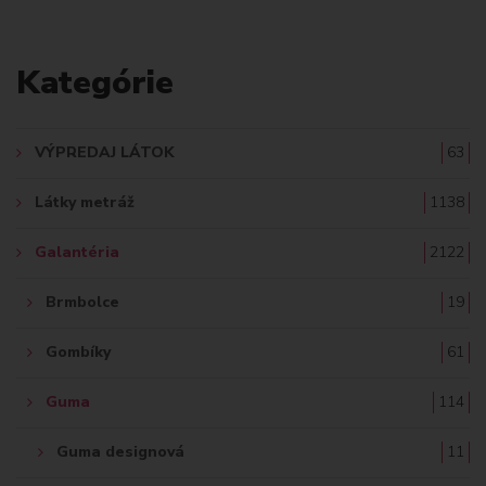
L
A
Kategórie
D
A
VÝPREDAJ LÁTOK
63
Ť
Látky metráž
1138
:
Galantéria
2122
Brmbolce
19
Gombíky
61
Guma
114
Guma designová
11